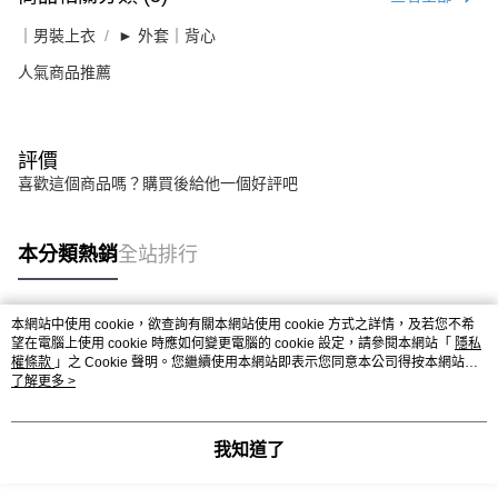
｜男裝上衣
► 外套｜背心
人氣商品推薦
評價
喜歡這個商品嗎？購買後給他一個好評吧
本分類熱銷
全站排行
本網站中使用 cookie，欲查詢有關本網站使用 cookie 方式之詳情，及若您不希
熱門標籤
望在電腦上使用 cookie 時應如何變更電腦的 cookie 設定，請參閱本網站「
隱私
權條款
」之 Cookie 聲明。您繼續使用本網站即表示您同意本公司得按本網站使
用條款之 Cookie 聲明使用 cookie。
了解更多 >
我知道了