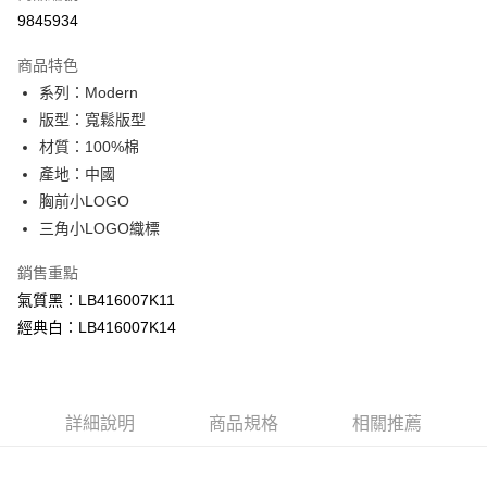
信用卡分期付款
9845934
3 期 0 利率 每期
NT$426
21家銀行
商品特色
合作金庫商業銀行
第一商業銀行
超商取貨付款
系列：Modern
華南商業銀行
彰化商業銀行
版型：寬鬆版型
LINE Pay
上海商業儲蓄銀行
台北富邦商業銀行
國泰世華商業銀行
兆豐國際商業銀行
材質：100%棉
Apple Pay
臺灣中小企業銀行
台中商業銀行
產地：中國
匯豐（台灣）商業銀行
華泰商業銀行
胸前小LOGO
悠遊付
聯邦商業銀行
遠東國際商業銀行
三角小LOGO織標
元大商業銀行
永豐商業銀行
Google Pay
玉山商業銀行
星展（台灣）商業銀行
銷售重點
台新國際商業銀行
中國信託商業銀行
全盈+PAY
氣質黑：LB416007K11
台灣樂天信用卡公司
AFTEE先享後付
經典白：LB416007K14
相關說明
【關於「AFTEE先享後付」】
ATM付款
AFTEE先享後付是「在收到商品之後才付款」的支付方式。 讓您購物簡單
便利好安心！
詳細說明
商品規格
相關推薦
１．簡單：不需註冊會員、不需綁卡、不需儲值。
運送方式
２．便利：只要手機號碼，簡訊認證，即可結帳。
３．安心：先確認商品／服務後，再付款。
全家 取貨付款