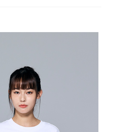
s
▷ Modern
費通知簡訊後14天內，點擊此簡訊中的連結，可透過四大超商
0，滿NT$2,000(含以上)免運費
網路銀行／等多元方式進行付款，方視為交易完成。
6折起，滿額再高再折920
♂️男女同款♀️
：結帳手續完成當下不需立刻繳費，但若您需要取消訂單，請聯
貨付款
的店家。未經商家同意取消之訂單仍視為有效，需透過AFTEE
繳納相關費用。
0，滿NT$2,000(含以上)免運費
否成功請以「AFTEE先享後付 」之結帳頁面顯示為準，若有關於
功／繳費後需取消欲退款等相關疑問，請聯繫「AFTEE先享後
11取貨
援中心」
https://netprotections.freshdesk.com/support/home
0，滿NT$2,000(含以上)免運費
項】
恩沛科技股份有限公司提供之「AFTEE先享後付」服務完成之
依本服務之必要範圍內提供個人資料，並將交易相關給付款項請
20，滿NT$2,000(含以上)免運費
讓予恩沛科技股份有限公司。
個人資料處理事宜，請瀏覽以下網址：
ee.tw/terms/#terms3
40
年的使用者請事先徵得法定代理人或監護人之同意方可使用
E先享後付」，若未經同意申辦者引起之損失，本公司不負相關責
環保愛地球｜自備購物袋 | 出貨後10天內通知取貨】
AFTEE先享後付」時，將依據個別帳號之用戶狀況，依本公司
核予不同之上限額度；若仍有額度不足之情形，本公司將視審查
用戶進行身份認證。
配送
查看運費
一人註冊多個帳號或使用他人資訊註冊。若發現惡意使用之情
科技股份有限公司將有權停止該用戶之使用額度並採取法律行