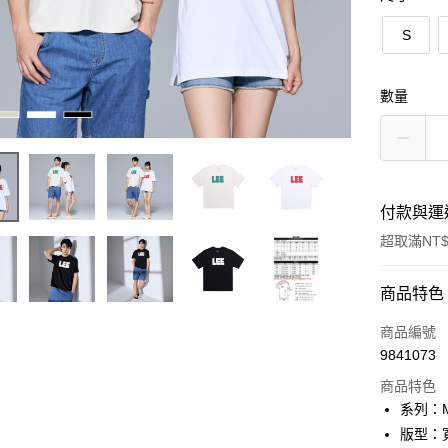
S
數量
付款與運
超取滿NT$
付款方式
商品特色
信用卡一
商品編號
9841073
信用卡分
商品特色
3 期 
系列：Mo
合作金
版型：
超商取貨