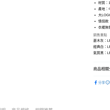
華南商
材質：1
LINE Pay
上海商
產地：
國泰世
大LOG
Apple Pay
臺灣中
情侶款
匯豐（
悠遊付
聯邦商
衣襬無
元大商
Google Pa
銷售重點
玉山商
蒼木灰：LB4
台新國
全盈+PAY
經典白：LB
台灣樂
AFTEE先
氣質黑：LB
相關說明
【關於「A
ATM付款
AFTEE
商品相關分
便利好安
１．簡單
｜男裝上
２．便利
運送方式
分享
３．安心
人氣商品
全家 取貨
【「AFT
♂ 男裝全
每筆NT$8
１．於結帳
付」結帳
♀ 女裝全
付款後 全
２．訂單