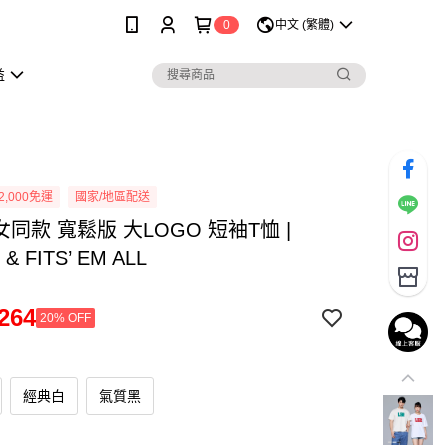
0
中文 (繁體)
益
2,000免運
國家/地區配送
男女同款 寬鬆版 大LOGO 短袖T恤 |
 & FITS’ EM ALL
264
20% OFF
經典白
氣質黑