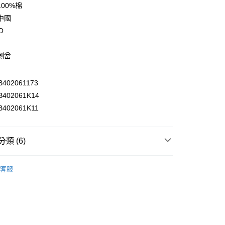
業銀行
彰化商業銀行
00%棉
業儲蓄銀行
台北富邦商業銀行
中國
華商業銀行
兆豐國際商業銀行
O
小企業銀行
台中商業銀行
台灣）商業銀行
華泰商業銀行
業銀行
遠東國際商業銀行
側岔
業銀行
永豐商業銀行
y
業銀行
星展（台灣）商業銀行
02061173
際商業銀行
中國信託商業銀行
402061K14
天信用卡公司
享後付
402061K11
FTEE先享後付」】
先享後付是「在收到商品之後才付款」的支付方式。 讓您購物簡單
類 (6)
心！
：不需註冊會員、不需綁卡、不需儲值。
衣
► 短袖T恤
：只要手機號碼，簡訊認證，即可結帳。
客服
：先確認商品／服務後，再付款。
推薦
付款
EE先享後付」結帳流程】
部商品
0，滿NT$2,000(含以上)免運費
方式選擇「AFTEE先享後付」後，將跳轉至「AFTEE先享後
頁面，進行簡訊認證並確認金額後，即可完成結帳。
部商品
家取貨
成立數日內，您將收到繳費通知簡訊。