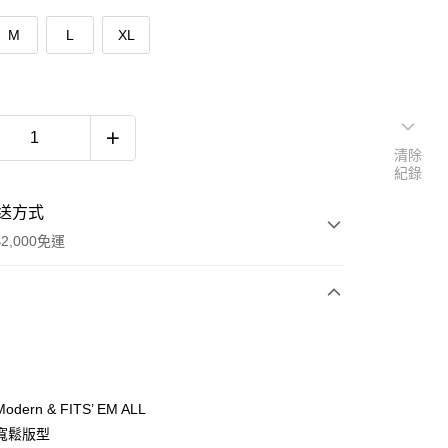
M
L
XL
清除
紀錄
送方式
2,000免運
次付款
期付款
0 利率 每期
NT$526
21家銀行
dern & FITS’ EM ALL
庫商業銀行
第一商業銀行
寬鬆版型
付款