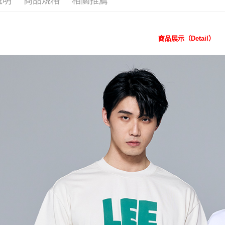
說明
商品規格
相關推薦
Collection
３．收到繳
每筆NT$8
／ATM／
✨全館免運
※ 請注意
7-11 取
絡購買商品
先享後付
商品展示（Detail）
每筆NT$8
※ 交易是
是否繳費成
付款後 7-
付客戶支
每筆NT$8
【注意事
宅配
１．透過由
交易，需
每筆NT$1
求債權轉
２．關於
離島宅配
https://aft
每筆NT$2
３．未成
「AFTE
門市自取【
任。
４．使用「
免運費
即時審查
結果請求
國家/地區
５．嚴禁
形，恩沛
動。