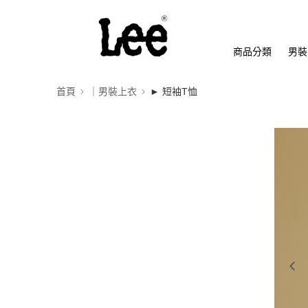
商品分類
男裝
首頁
｜男裝上衣
► 短袖T恤