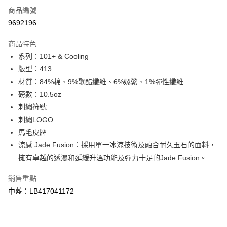
商品編號
信用卡分期付款
9692196
3 期 0 利率 每期
NT$1,393
21家銀行
商品特色
合作金庫商業銀行
第一商業銀行
超商取貨付款
系列：101+ & Cooling
華南商業銀行
彰化商業銀行
版型：413
LINE Pay
上海商業儲蓄銀行
台北富邦商業銀行
國泰世華商業銀行
兆豐國際商業銀行
材質：84%棉、9%聚酯纖維、6%嫘縈、1%彈性纖維
Apple Pay
臺灣中小企業銀行
台中商業銀行
磅數：10.5oz
匯豐（台灣）商業銀行
華泰商業銀行
刺繡符號
悠遊付
聯邦商業銀行
遠東國際商業銀行
刺繡LOGO
元大商業銀行
永豐商業銀行
Google Pay
馬毛皮牌
玉山商業銀行
星展（台灣）商業銀行
涼感 Jade Fusion：採用單一冰涼技術及融合耐久玉石的面料，
台新國際商業銀行
中國信託商業銀行
全盈+PAY
台灣樂天信用卡公司
擁有卓越的透濕和延緩升溫功能及彈力十足的Jade Fusion。
AFTEE先享後付
相關說明
銷售重點
【關於「AFTEE先享後付」】
中藍：LB417041172
ATM付款
AFTEE先享後付是「在收到商品之後才付款」的支付方式。 讓您購物簡單
便利好安心！
１．簡單：不需註冊會員、不需綁卡、不需儲值。
運送方式
２．便利：只要手機號碼，簡訊認證，即可結帳。