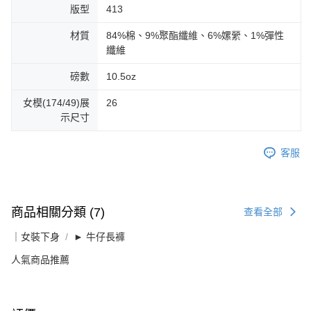
版型
413
材質
84%棉、9%聚酯纖維、6%嫘縈、1%彈性
纖維
磅數
10.5oz
女模(174/49)展
26
示尺寸
客服
商品相關分類 (7)
查看全部
｜女裝下身
► 牛仔長褲
人氣商品推薦