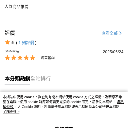
人氣商品推薦
評價
查看全部
5
(
1
則評價
)
l********n
2025/06/24
|
海軍藍/XL
本分類熱銷
全站排行
本網站中使用 cookie，欲查詢有關本網站使用 cookie 方式之詳情，及若您不希
熱門標籤
望在電腦上使用 cookie 時應如何變更電腦的 cookie 設定，請參閱本網站「
隱私
權條款
」之 Cookie 聲明。您繼續使用本網站即表示您同意本公司得按本網站使
用條款之 Cookie 聲明使用 cookie。
了解更多 >