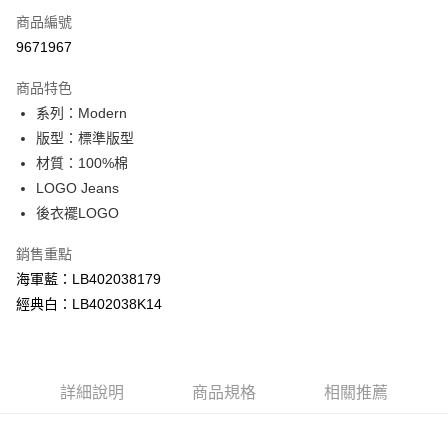
商品編號
信用卡分期付款
9671967
3 期 0 利率 每期
NT$526
21家銀行
商品特色
合作金庫商業銀行
第一商業銀行
超商取貨付款
系列：Modern
華南商業銀行
彰化商業銀行
版型：標準版型
LINE Pay
上海商業儲蓄銀行
台北富邦商業銀行
國泰世華商業銀行
兆豐國際商業銀行
材質：100%棉
Apple Pay
臺灣中小企業銀行
台中商業銀行
LOGO Jeans
匯豐（台灣）商業銀行
華泰商業銀行
後衣襬LOGO
悠遊付
聯邦商業銀行
遠東國際商業銀行
元大商業銀行
永豐商業銀行
Google Pay
銷售重點
玉山商業銀行
星展（台灣）商業銀行
海軍藍：LB402038179
台新國際商業銀行
中國信託商業銀行
全盈+PAY
經典白：LB402038K14
台灣樂天信用卡公司
AFTEE先享後付
相關說明
【關於「AFTEE先享後付」】
ATM付款
AFTEE先享後付是「在收到商品之後才付款」的支付方式。 讓您購物簡單
詳細說明
商品規格
相關推薦
便利好安心！
１．簡單：不需註冊會員、不需綁卡、不需儲值。
運送方式
２．便利：只要手機號碼，簡訊認證，即可結帳。