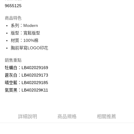
信用卡分期付款
9655125
3 期 0 利率 每期
NT$526
21家銀行
商品特色
合作金庫商業銀行
第一商業銀行
超商取貨付款
系列：Modern
華南商業銀行
彰化商業銀行
版型：寬鬆版型
LINE Pay
上海商業儲蓄銀行
台北富邦商業銀行
國泰世華商業銀行
兆豐國際商業銀行
材質：100%棉
Apple Pay
臺灣中小企業銀行
台中商業銀行
胸前草寫LOGO印花
匯豐（台灣）商業銀行
華泰商業銀行
悠遊付
聯邦商業銀行
遠東國際商業銀行
銷售重點
元大商業銀行
永豐商業銀行
Google Pay
牡蠣白：LB402029169
玉山商業銀行
星展（台灣）商業銀行
蒼灰白：LB402029173
台新國際商業銀行
中國信託商業銀行
全盈+PAY
晴空藍：LB402029185
台灣樂天信用卡公司
AFTEE先享後付
氣質黑：LB402029K11
相關說明
【關於「AFTEE先享後付」】
ATM付款
AFTEE先享後付是「在收到商品之後才付款」的支付方式。 讓您購物簡單
便利好安心！
詳細說明
商品規格
相關推薦
１．簡單：不需註冊會員、不需綁卡、不需儲值。
運送方式
２．便利：只要手機號碼，簡訊認證，即可結帳。
３．安心：先確認商品／服務後，再付款。
全家 取貨付款