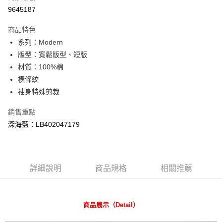
信用卡分期付款
9645187
3 期 0 利率 每期
NT$660
21家銀行
商品特色
合作金庫商業銀行
第一商業銀行
超商取貨付款
系列：Modern
華南商業銀行
彰化商業銀行
版型：寬鬆版型、短版
LINE Pay
上海商業儲蓄銀行
台北富邦商業銀行
國泰世華商業銀行
兆豐國際商業銀行
材質：100%棉
Apple Pay
臺灣中小企業銀行
台中商業銀行
橫條紋
匯豐（台灣）商業銀行
華泰商業銀行
袖身特殊剪裁
悠遊付
聯邦商業銀行
遠東國際商業銀行
元大商業銀行
永豐商業銀行
Google Pay
銷售重點
玉山商業銀行
星展（台灣）商業銀行
深海藍：LB402047179
台新國際商業銀行
中國信託商業銀行
全盈+PAY
台灣樂天信用卡公司
AFTEE先享後付
相關說明
詳細說明
商品規格
相關推薦
【關於「AFTEE先享後付」】
ATM付款
AFTEE先享後付是「在收到商品之後才付款」的支付方式。 讓您購物簡單
便利好安心！
１．簡單：不需註冊會員、不需綁卡、不需儲值。
運送方式
商品展示（Detail）
２．便利：只要手機號碼，簡訊認證，即可結帳。
３．安心：先確認商品／服務後，再付款。
全家 取貨付款