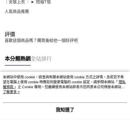
｜女裝上衣
► 短袖T恤
人氣商品推薦
評價
喜歡這個商品嗎？購買後給他一個好評吧
本分類熱銷
全站排行
本網站中使用 cookie，欲查詢有關本網站使用 cookie 方式之詳情，及若您不希
熱門標籤
望在電腦上使用 cookie 時應如何變更電腦的 cookie 設定，請參閱本網站「
隱私
權條款
」之 Cookie 聲明。您繼續使用本網站即表示您同意本公司得按本網站使
用條款之 Cookie 聲明使用 cookie。
了解更多 >
我知道了