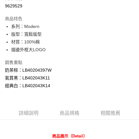
信用卡分期付款
9629529
3 期 0 利率 每期
NT$593
21家銀行
商品特色
合作金庫商業銀行
第一商業銀行
超商取貨付款
系列：Modern
華南商業銀行
彰化商業銀行
版型：寬鬆版型
LINE Pay
上海商業儲蓄銀行
台北富邦商業銀行
國泰世華商業銀行
兆豐國際商業銀行
材質：100%棉
Apple Pay
臺灣中小企業銀行
台中商業銀行
描邊外框大LOGO
匯豐（台灣）商業銀行
華泰商業銀行
悠遊付
聯邦商業銀行
遠東國際商業銀行
銷售重點
元大商業銀行
永豐商業銀行
Google Pay
奶茶棕：LB40204397W
玉山商業銀行
星展（台灣）商業銀行
氣質黑：LB402043K11
台新國際商業銀行
中國信託商業銀行
全盈+PAY
經典白：LB402043K14
台灣樂天信用卡公司
AFTEE先享後付
相關說明
【關於「AFTEE先享後付」】
ATM付款
AFTEE先享後付是「在收到商品之後才付款」的支付方式。 讓您購物簡單
詳細說明
商品規格
相關推薦
便利好安心！
１．簡單：不需註冊會員、不需綁卡、不需儲值。
運送方式
２．便利：只要手機號碼，簡訊認證，即可結帳。
３．安心：先確認商品／服務後，再付款。
商品展示（Detail）
全家 取貨付款