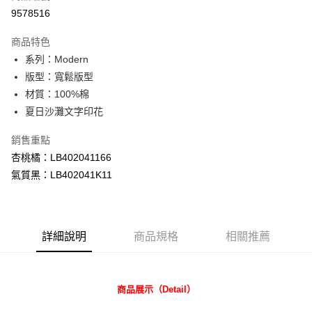
信用卡分期付款
9578516
3 期 0 利率 每期
NT$526
21家銀行
商品特色
合作金庫商業銀行
第一商業銀行
超商取貨付款
系列：Modern
華南商業銀行
彰化商業銀行
版型：寬鬆版型
LINE Pay
上海商業儲蓄銀行
台北富邦商業銀行
國泰世華商業銀行
兆豐國際商業銀行
材質：100%棉
Apple Pay
臺灣中小企業銀行
台中商業銀行
夏日沙灘文字印花
匯豐（台灣）商業銀行
華泰商業銀行
悠遊付
聯邦商業銀行
遠東國際商業銀行
銷售重點
元大商業銀行
永豐商業銀行
Google Pay
杏桃橘：LB402041166
玉山商業銀行
星展（台灣）商業銀行
氣質黑：LB402041K11
台新國際商業銀行
中國信託商業銀行
全盈+PAY
台灣樂天信用卡公司
AFTEE先享後付
相關說明
詳細說明
商品規格
相關推薦
【關於「AFTEE先享後付」】
ATM付款
AFTEE先享後付是「在收到商品之後才付款」的支付方式。 讓您購物簡單
便利好安心！
１．簡單：不需註冊會員、不需綁卡、不需儲值。
運送方式
商品展示（Detail）
２．便利：只要手機號碼，簡訊認證，即可結帳。
３．安心：先確認商品／服務後，再付款。
全家 取貨付款