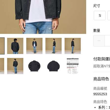
尺寸
S
數量
付款與運
超取滿NT$
付款方式
商品特色
信用卡一
商品編號
9555253
信用卡分
商品特色
3 期 
系列：1