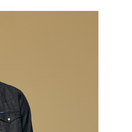
家取貨
成立數日內，您將收到繳費通知簡訊。
費通知簡訊後14天內，點擊此簡訊中的連結，可透過四大超商
0，滿NT$2,000(含以上)免運費
網路銀行／等多元方式進行付款，方視為交易完成。
：結帳手續完成當下不需立刻繳費，但若您需要取消訂單，請聯
貨付款
的店家。未經商家同意取消之訂單仍視為有效，需透過AFTEE
繳納相關費用。
0，滿NT$2,000(含以上)免運費
否成功請以「AFTEE先享後付 」之結帳頁面顯示為準，若有關於
功／繳費後需取消欲退款等相關疑問，請聯繫「AFTEE先享後
11取貨
援中心」
https://netprotections.freshdesk.com/support/home
0，滿NT$2,000(含以上)免運費
項】
恩沛科技股份有限公司提供之「AFTEE先享後付」服務完成之
依本服務之必要範圍內提供個人資料，並將交易相關給付款項請
20，滿NT$2,000(含以上)免運費
讓予恩沛科技股份有限公司。
個人資料處理事宜，請瀏覽以下網址：
ee.tw/terms/#terms3
40
年的使用者請事先徵得法定代理人或監護人之同意方可使用
E先享後付」，若未經同意申辦者引起之損失，本公司不負相關責
環保愛地球｜自備購物袋 | 出貨後10天內通知取貨】
AFTEE先享後付」時，將依據個別帳號之用戶狀況，依本公司
核予不同之上限額度；若仍有額度不足之情形，本公司將視審查
用戶進行身份認證。
一人註冊多個帳號或使用他人資訊註冊。若發現惡意使用之情
科技股份有限公司將有權停止該用戶之使用額度並採取法律行