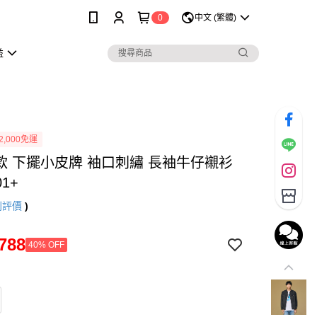
0
中文 (繁體)
益
2,000免運
男款 下擺小皮牌 袖口刺繡 長袖牛仔襯衫
01+
則評價
)
788
40% OFF