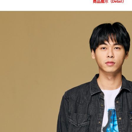
商品展示（Detail）
付款後 全
２．訂單
３．收到繳
每筆NT$8
／ATM／
※ 請注意
7-11 取
絡購買商品
先享後付
每筆NT$8
※ 交易是
是否繳費成
付款後 7-
付客戶支
每筆NT$8
【注意事
宅配
１．透過由
交易，需
每筆NT$1
求債權轉
２．關於
離島宅配
https://aft
每筆NT$2
３．未成
「AFTE
門市自取【
任。
４．使用「
免運費
即時審查
結果請求
５．嚴禁
形，恩沛
動。