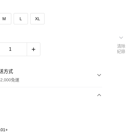
M
L
XL
清除
紀錄
送方式
2,000免運
次付款
期付款
0 利率 每期
NT$993
21家銀行
01+