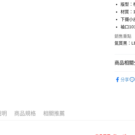
合作金
版型：
超商取貨
華南商
材質：1
LINE Pay
上海商
下擺小
國泰世
袖口10
Apple Pay
臺灣中
匯豐（
銷售重點
悠遊付
聯邦商
氣質黑：LB
元大商
Google Pa
玉山商
台新國
全盈+PAY
商品相關分
台灣樂
AFTEE先
｜男裝上
相關說明
分享
人氣商品
【關於「A
ATM付款
AFTEE
♂ 男裝全
便利好安
１．簡單
Collection
２．便利
運送方式
３．安心
說明
商品規格
相關推薦
✨全館免運
全家 取貨
【「AFT
每筆NT$8
１．於結帳
付」結帳