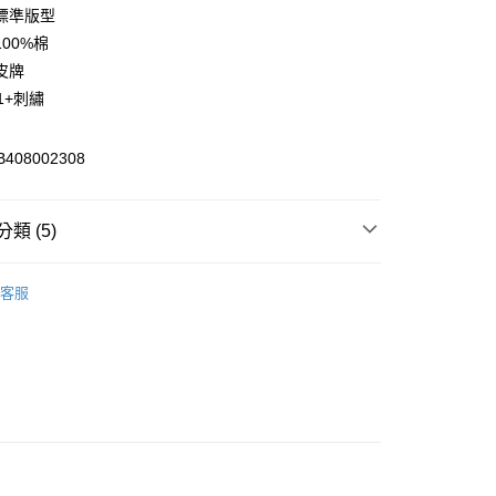
庫商業銀行
第一商業銀行
標準版型
付款
業銀行
彰化商業銀行
00%棉
業儲蓄銀行
台北富邦商業銀行
皮牌
華商業銀行
兆豐國際商業銀行
1+刺繡
小企業銀行
台中商業銀行
台灣）商業銀行
華泰商業銀行
業銀行
遠東國際商業銀行
408002308
業銀行
永豐商業銀行
y
業銀行
星展（台灣）商業銀行
際商業銀行
中國信託商業銀行
類 (5)
天信用卡公司
享後付
衣
► 長袖襯衫
客服
推薦
FTEE先享後付」】
先享後付是「在收到商品之後才付款」的支付方式。 讓您購物簡單
部商品
心！
：不需註冊會員、不需綁卡、不需儲值。
s
▷ 101+
：只要手機號碼，簡訊認證，即可結帳。
：先確認商品／服務後，再付款。
6折起，滿額再高再折920
♂️男裝－👕衣著
付款
EE先享後付」結帳流程】
0，滿NT$2,000(含以上)免運費
方式選擇「AFTEE先享後付」後，將跳轉至「AFTEE先享後
頁面，進行簡訊認證並確認金額後，即可完成結帳。