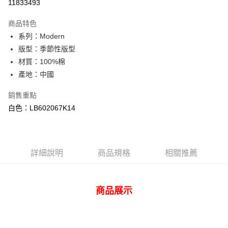
11833493
3 期 0 利率 每期
NT$660
21家銀行
商品特色
合作金庫商業銀行
第一商業銀行
超商取貨付款
系列：Modern
華南商業銀行
彰化商業銀行
版型：季節性版型
LINE Pay
上海商業儲蓄銀行
台北富邦商業銀行
國泰世華商業銀行
兆豐國際商業銀行
材質：100%棉
Apple Pay
臺灣中小企業銀行
台中商業銀行
產地：中國
匯豐（台灣）商業銀行
華泰商業銀行
悠遊付
聯邦商業銀行
遠東國際商業銀行
銷售重點
元大商業銀行
永豐商業銀行
Google Pay
白色：LB602067K14
玉山商業銀行
星展（台灣）商業銀行
台新國際商業銀行
中國信託商業銀行
全盈+PAY
台灣樂天信用卡公司
AFTEE先享後付
詳細說明
商品規格
相關推薦
相關說明
【關於「AFTEE先享後付」】
ATM付款
AFTEE先享後付是「在收到商品之後才付款」的支付方式。 讓您購物簡單
便利好安心！
商品展示
１．簡單：不需註冊會員、不需綁卡、不需儲值。
運送方式
２．便利：只要手機號碼，簡訊認證，即可結帳。
３．安心：先確認商品／服務後，再付款。
全家 取貨付款