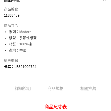
商品特色
信用卡一次付款
商品編號
信用卡分期付款
11833489
3 期 0 利率 每期
NT$860
21家銀行
商品特色
合作金庫商業銀行
第一商業銀行
超商取貨付款
系列：Modern
華南商業銀行
彰化商業銀行
版型：季節性版型
LINE Pay
上海商業儲蓄銀行
台北富邦商業銀行
國泰世華商業銀行
兆豐國際商業銀行
材質：100%棉
Apple Pay
臺灣中小企業銀行
台中商業銀行
產地：中國
匯豐（台灣）商業銀行
華泰商業銀行
悠遊付
聯邦商業銀行
遠東國際商業銀行
銷售重點
元大商業銀行
永豐商業銀行
Google Pay
卡其：LB621002724
玉山商業銀行
星展（台灣）商業銀行
台新國際商業銀行
中國信託商業銀行
全盈+PAY
台灣樂天信用卡公司
AFTEE先享後付
詳細說明
商品規格
相關推薦
相關說明
【關於「AFTEE先享後付」】
ATM付款
AFTEE先享後付是「在收到商品之後才付款」的支付方式。 讓您購物簡單
便利好安心！
商品尺寸表
１．簡單：不需註冊會員、不需綁卡、不需儲值。