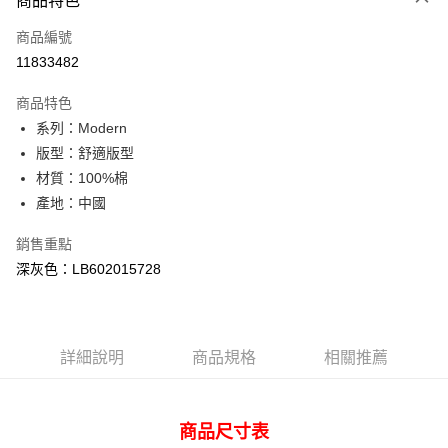
商品特色
信用卡一次付款
商品編號
信用卡分期付款
11833482
3 期 0 利率 每期
NT$593
21家銀行
商品特色
合作金庫商業銀行
第一商業銀行
超商取貨付款
系列：Modern
華南商業銀行
彰化商業銀行
版型：舒適版型
LINE Pay
上海商業儲蓄銀行
台北富邦商業銀行
國泰世華商業銀行
兆豐國際商業銀行
材質：100%棉
Apple Pay
臺灣中小企業銀行
台中商業銀行
產地：中國
匯豐（台灣）商業銀行
華泰商業銀行
悠遊付
聯邦商業銀行
遠東國際商業銀行
銷售重點
元大商業銀行
永豐商業銀行
Google Pay
深灰色：LB602015728
玉山商業銀行
星展（台灣）商業銀行
台新國際商業銀行
中國信託商業銀行
全盈+PAY
台灣樂天信用卡公司
AFTEE先享後付
詳細說明
商品規格
相關推薦
相關說明
【關於「AFTEE先享後付」】
ATM付款
AFTEE先享後付是「在收到商品之後才付款」的支付方式。 讓您購物簡單
便利好安心！
商品尺寸表
１．簡單：不需註冊會員、不需綁卡、不需儲值。