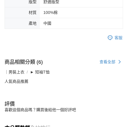
版型
舒適版型
材質
100%棉
產地
中國
客服
商品相關分類 (6)
查看全部
｜男裝上衣
► 短袖T恤
人氣商品推薦
評價
喜歡這個商品嗎？購買後給他一個好評吧