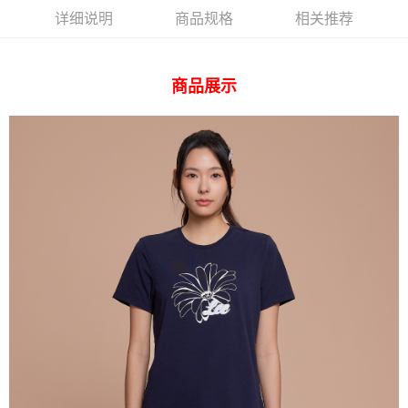
AFTEE先享后付
详细说明
商品规格
相关推荐
相关说明
一、關於 AFTEE先享後付
ATM付款
1. 於付款方式選擇AFTEE先享後付，將跳出AFTEE先享後付手機驗證視
窗。
商品展示
2. 進行簡訊驗證之後，即可完成結帳手續。
运送方式
3. 訂單確認後不需事先繳費，商品會配送至您的指定地址。
4. 下訂完成後，您的手機會收到一封繳費通知簡訊，APP會員則會收到
全家 取貨付款
AFTEE APP推播通知。
每笔NT$80，满NT$2,000(含以上)免运费
5. 收到商品當下無需繳費，確認無誤後，請再利用繳費通知簡訊或AFTEE
APP於四大便利商店‧ATM/網銀等方式進行付款。
付款後 全家取貨
請留意繳費期限為 14 天。唯有下載 AFTEE App 成為 AFTEE 會員者方能享
每笔NT$80，满NT$2,000(含以上)免运费
有最長 45 天內付款之服務。
7-11 取貨付款
繳費期限，為商家向您請款的時間，再加上使用AFTEE可延長的天數所計算
每笔NT$80，满NT$2,000(含以上)免运费
出。使用AFTEE下訂可以延長您收到商品前的繳費天數，但無法保證一定能
夠在期限內收到商品(例如:預購商品或預計到貨時間較長者)。因此無論收到
付款後 7-11取貨
商品與否，仍需要請您在AFTEE規定的時間內完成繳費。
每笔NT$80，满NT$2,000(含以上)免运费
二、付款限制
1. 初次使用 AFTEE 時，將依認證結果及本公司審查結果，核予每個人不同
宅配
之上限額度
2. 結帳金額須大於NT$30
每笔NT$120，满NT$2,000(含以上)免运费
3. 目前僅支援台灣會員