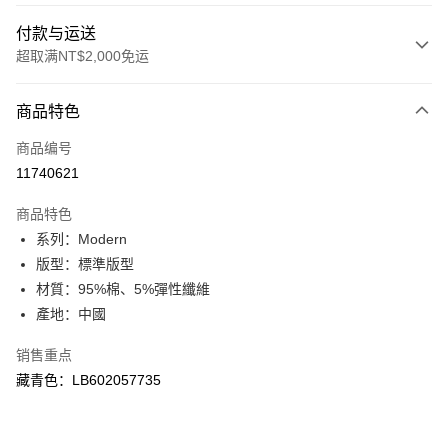
付款与运送
超取满NT$2,000免运
付款方式
商品特色
信用卡一次付款
商品编号
信用卡分期付款
11740621
3期 0利率，每期
NT$526
21家银行
商品特色
合作金库商业银行
第一商业银行
超商取货付款
系列：Modern
华南商业银行
彰化商业银行
版型：標準版型
LINE Pay
上海商业储蓄银行
台北富邦商业银行
国泰世华商业银行
兆丰国际商业银行
材質：95%棉、5%彈性纖維
Apple Pay
台湾中小企业银行
台中商业银行
產地：中國
汇丰（台湾）商业银行
华泰商业银行
悠遊付
联邦商业银行
远东国际商业银行
销售重点
元大商业银行
永丰商业银行
Google Pay
藏青色：LB602057735
玉山商业银行
星展（台湾）商业银行
台新国际商业银行
中国信托商业银行
Plus PAY
台湾乐天信用卡公司