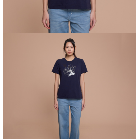
離島宅配
三、聲明條款
每笔NT$240
「AFTEE先享後付」(下稱本服務)乃由恩沛科技股份有限公司(下稱 AFTEE )
所提供，並由 AFTEE 向您收取款項。因使用本服務所須提供之個人資料(包
門市自取【環保愛地球｜自備購物袋 | 出貨後10天內通知取貨】
含但不限於訂購人姓名、電話，收件人姓名、電話、收件地址)，將交付予
AFTEE 於本服務必要服務範圍內運用。關於 AFTEE 對於個人資料之蒐集、
免运费
處理、利用，詳參 AFTEE 官網之『個人資料蒐集、處理及利用告知聲明』
（
https://aftee.tw/privacypolicy/
）。
國家/地區配送
查看运费
若款項超過繳費期限，將根據當次的金額加收年利率 16% 的逾期滯納金。
未成年的使用者，請事先徵得法定代理人或監護人之同意方可使用
AFTEE。
若您對於個人資料之處理、利用有任何疑問，或欲行使相關法律權利，請聯
繫恩沛科技股份有限公司。若您不同意我們將上開所示之個人資料，連同必
要之購買訂單資訊提供予 AFTEE ，或讓 AFTEE 蒐集處理利用您的個人資
料，請勿選用本服務。