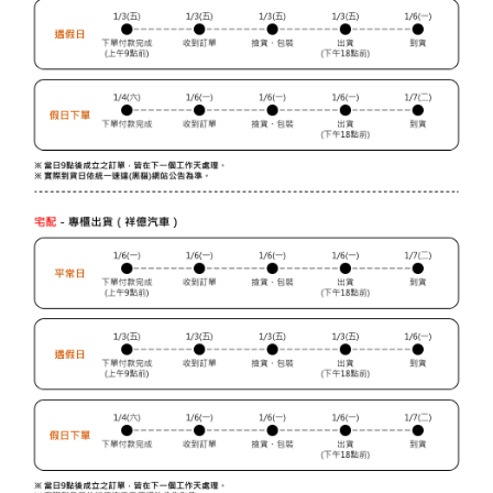
３．未成年的使用者請事先徵得法定代理人或監護人之同意方可使用
門市自取【環保愛地球｜自備購物袋 | 出貨後10天內通知取貨】
「AFTEE先享後付」，若未經同意申辦者引起之損失，本公司不負相關責
任。
免運費
４．使用「AFTEE先享後付」時，將依據個別帳號之用戶狀況，依本公司即
時審查核予不同之上限額度；若仍有額度不足之情形，本公司將視審查結果
國家/地區配送
查看運費
請求用戶進行身份認證。
５．嚴禁一人註冊多個帳號或使用他人資訊註冊。若發現惡意使用之情形，
恩沛科技股份有限公司將有權停止該用戶之使用額度並採取法律行動。