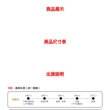
ATM付款
AFTEE先享後付是「在收到商品之後才付款」的支付方式。 讓您購物簡單
便利好安心！
商品展示
１．簡單：不需註冊會員、不需綁卡、不需儲值。
運送方式
２．便利：只要手機號碼，簡訊認證，即可結帳。
３．安心：先確認商品／服務後，再付款。
全家 取貨付款
每筆NT$80，滿NT$2,000(含以上)免運費
【「AFTEE先享後付」結帳流程】
１．於結帳方式選擇「AFTEE先享後付」後，將跳轉至「AFTEE先享後付」
付款後 全家取貨
結帳頁面，進行簡訊認證並確認金額後，即可完成結帳。
商品尺寸表
２．訂單成立數日內，您將收到繳費通知簡訊。
每筆NT$80，滿NT$2,000(含以上)免運費
３．收到繳費通知簡訊後14天內，點擊此簡訊中的連結，可透過四大超商／
ATM／網路銀行／等多元方式進行付款，方視為交易完成。
7-11 取貨付款
※ 請注意：結帳手續完成當下不需立刻繳費，但若您需要取消訂單，請聯絡
每筆NT$80，滿NT$2,000(含以上)免運費
購買商品的店家。未經商家同意取消之訂單仍視為有效，需透過AFTEE先享
後付繳納相關費用。
付款後 7-11取貨
※ 交易是否成功請以「AFTEE先享後付 」之結帳頁面顯示為準，若有關於
出貨說明
是否繳費成功／繳費後需取消欲退款等相關疑問，請聯繫「AFTEE先享後付
每筆NT$80，滿NT$2,000(含以上)免運費
客戶支援中心」
https://netprotections.freshdesk.com/support/home
宅配
【注意事項】
１．透過由恩沛科技股份有限公司提供之「AFTEE先享後付」服務完成之交
每筆NT$120，滿NT$2,000(含以上)免運費
易，需依本服務之必要範圍內提供個人資料，並將交易相關給付款項請求債
權轉讓予恩沛科技股份有限公司。
離島宅配
２．關於個人資料處理事宜，請瀏覽以下網址：
每筆NT$240
https://aftee.tw/terms/#terms3