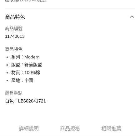
付款方式
商品特色
信用卡一次付款
商品編號
信用卡分期付款
11740613
3 期 0 利率 每期
NT$593
21家銀行
商品特色
合作金庫商業銀行
第一商業銀行
超商取貨付款
系列：Modern
華南商業銀行
彰化商業銀行
版型：舒適版型
LINE Pay
上海商業儲蓄銀行
台北富邦商業銀行
國泰世華商業銀行
兆豐國際商業銀行
材質：100%棉
Apple Pay
臺灣中小企業銀行
台中商業銀行
產地：中國
匯豐（台灣）商業銀行
華泰商業銀行
悠遊付
聯邦商業銀行
遠東國際商業銀行
銷售重點
元大商業銀行
永豐商業銀行
Google Pay
白色：LB602041721
玉山商業銀行
星展（台灣）商業銀行
台新國際商業銀行
中國信託商業銀行
全盈+PAY
台灣樂天信用卡公司
AFTEE先享後付
詳細說明
商品規格
相關推薦
相關說明
【關於「AFTEE先享後付」】