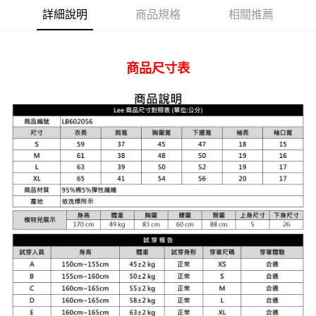
AFTEE先享後付
詳細說明
商品規格
相關推薦
相關說明
【關於「AFTEE先享後付」】
ATM付款
AFTEE先享後付是「在收到商品之後才付款」的支付方式。 讓您購物簡單
便利好安心！
商品尺寸表
１．簡單：不需註冊會員、不需綁卡、不需儲值。
運送方式
２．便利：只要手機號碼，簡訊認證，即可結帳。
３．安心：先確認商品／服務後，再付款。
全家 取貨付款
每筆NT$80，滿NT$2,000(含以上)免運費
【「AFTEE先享後付」結帳流程】
１．於結帳方式選擇「AFTEE先享後付」後，將跳轉至「AFTEE先享後付」
付款後 全家取貨
結帳頁面，進行簡訊認證並確認金額後，即可完成結帳。
２．訂單成立數日內，您將收到繳費通知簡訊。
每筆NT$80，滿NT$2,000(含以上)免運費
３．收到繳費通知簡訊後14天內，點擊此簡訊中的連結，可透過四大超商／
ATM／網路銀行／等多元方式進行付款，方視為交易完成。
7-11 取貨付款
※ 請注意：結帳手續完成當下不需立刻繳費，但若您需要取消訂單，請聯絡
每筆NT$80，滿NT$2,000(含以上)免運費
購買商品的店家。未經商家同意取消之訂單仍視為有效，需透過AFTEE先享
後付繳納相關費用。
付款後 7-11取貨
※ 交易是否成功請以「AFTEE先享後付 」之結帳頁面顯示為準，若有關於
是否繳費成功／繳費後需取消欲退款等相關疑問，請聯繫「AFTEE先享後付
每筆NT$80，滿NT$2,000(含以上)免運費
客戶支援中心」
https://netprotections.freshdesk.com/support/home
宅配
【注意事項】
１．透過由恩沛科技股份有限公司提供之「AFTEE先享後付」服務完成之交
每筆NT$120，滿NT$2,000(含以上)免運費
易，需依本服務之必要範圍內提供個人資料，並將交易相關給付款項請求債