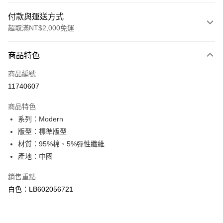
付款與運送方式
超取滿NT$2,000免運
付款方式
商品特色
信用卡一次付款
商品編號
信用卡分期付款
11740607
3 期 0 利率 每期
NT$526
21家銀行
商品特色
合作金庫商業銀行
第一商業銀行
超商取貨付款
系列：Modern
華南商業銀行
彰化商業銀行
版型：標準版型
LINE Pay
上海商業儲蓄銀行
台北富邦商業銀行
國泰世華商業銀行
兆豐國際商業銀行
材質：95%棉、5%彈性纖維
Apple Pay
臺灣中小企業銀行
台中商業銀行
產地：中國
匯豐（台灣）商業銀行
華泰商業銀行
悠遊付
聯邦商業銀行
遠東國際商業銀行
銷售重點
元大商業銀行
永豐商業銀行
Google Pay
白色：LB602056721
玉山商業銀行
星展（台灣）商業銀行
台新國際商業銀行
中國信託商業銀行
全盈+PAY
台灣樂天信用卡公司