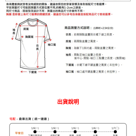
權轉讓予恩沛科技股份有限公司。
離島宅配
２．關於個人資料處理事宜，請瀏覽以下網址：
每筆NT$240
https://aftee.tw/terms/#terms3
３．未成年的使用者請事先徵得法定代理人或監護人之同意方可使用
門市自取【環保愛地球｜自備購物袋 | 出貨後10天內通知取貨】
「AFTEE先享後付」，若未經同意申辦者引起之損失，本公司不負相關責
任。
免運費
４．使用「AFTEE先享後付」時，將依據個別帳號之用戶狀況，依本公司即
時審查核予不同之上限額度；若仍有額度不足之情形，本公司將視審查結果
國家/地區配送
查看運費
請求用戶進行身份認證。
５．嚴禁一人註冊多個帳號或使用他人資訊註冊。若發現惡意使用之情形，
恩沛科技股份有限公司將有權停止該用戶之使用額度並採取法律行動。
出貨說明