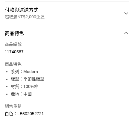
付款與運送方式
超取滿NT$2,000免運
付款方式
商品特色
信用卡一次付款
商品編號
信用卡分期付款
11740587
3 期 0 利率 每期
NT$526
21家銀行
商品特色
合作金庫商業銀行
第一商業銀行
超商取貨付款
系列：Modern
華南商業銀行
彰化商業銀行
版型：季節性版型
LINE Pay
上海商業儲蓄銀行
台北富邦商業銀行
國泰世華商業銀行
兆豐國際商業銀行
材質：100%棉
Apple Pay
臺灣中小企業銀行
台中商業銀行
產地：中國
匯豐（台灣）商業銀行
華泰商業銀行
悠遊付
聯邦商業銀行
遠東國際商業銀行
銷售重點
元大商業銀行
永豐商業銀行
Google Pay
白色：LB602052721
玉山商業銀行
星展（台灣）商業銀行
台新國際商業銀行
中國信託商業銀行
全盈+PAY
台灣樂天信用卡公司