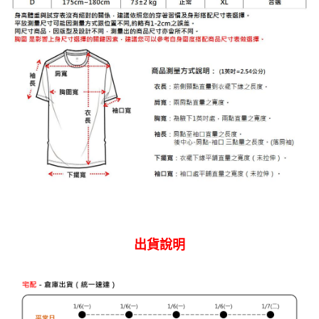
權轉讓予恩沛科技股份有限公司。
離島宅配
２．關於個人資料處理事宜，請瀏覽以下網址：
每筆NT$240
https://aftee.tw/terms/#terms3
３．未成年的使用者請事先徵得法定代理人或監護人之同意方可使用
門市自取【環保愛地球｜自備購物袋 | 出貨後10天內通知取貨】
「AFTEE先享後付」，若未經同意申辦者引起之損失，本公司不負相關責
任。
免運費
４．使用「AFTEE先享後付」時，將依據個別帳號之用戶狀況，依本公司即
時審查核予不同之上限額度；若仍有額度不足之情形，本公司將視審查結果
國家/地區配送
查看運費
請求用戶進行身份認證。
５．嚴禁一人註冊多個帳號或使用他人資訊註冊。若發現惡意使用之情形，
恩沛科技股份有限公司將有權停止該用戶之使用額度並採取法律行動。
出貨說明