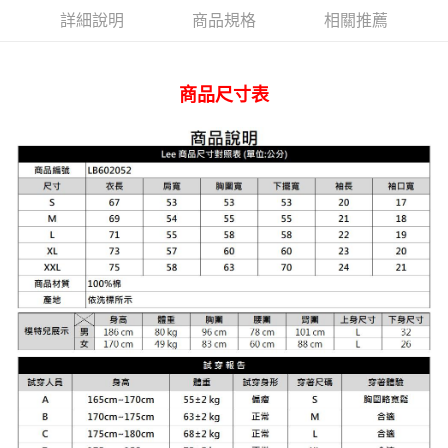
AFTEE先享後付
詳細說明
商品規格
相關推薦
相關說明
【關於「AFTEE先享後付」】
ATM付款
AFTEE先享後付是「在收到商品之後才付款」的支付方式。 讓您購物簡單
便利好安心！
商品尺寸表
１．簡單：不需註冊會員、不需綁卡、不需儲值。
運送方式
２．便利：只要手機號碼，簡訊認證，即可結帳。
３．安心：先確認商品／服務後，再付款。
全家 取貨付款
每筆NT$80，滿NT$2,000(含以上)免運費
【「AFTEE先享後付」結帳流程】
１．於結帳方式選擇「AFTEE先享後付」後，將跳轉至「AFTEE先享後付」
付款後 全家取貨
結帳頁面，進行簡訊認證並確認金額後，即可完成結帳。
２．訂單成立數日內，您將收到繳費通知簡訊。
每筆NT$80，滿NT$2,000(含以上)免運費
３．收到繳費通知簡訊後14天內，點擊此簡訊中的連結，可透過四大超商／
ATM／網路銀行／等多元方式進行付款，方視為交易完成。
7-11 取貨付款
※ 請注意：結帳手續完成當下不需立刻繳費，但若您需要取消訂單，請聯絡
每筆NT$80，滿NT$2,000(含以上)免運費
購買商品的店家。未經商家同意取消之訂單仍視為有效，需透過AFTEE先享
後付繳納相關費用。
付款後 7-11取貨
※ 交易是否成功請以「AFTEE先享後付 」之結帳頁面顯示為準，若有關於
是否繳費成功／繳費後需取消欲退款等相關疑問，請聯繫「AFTEE先享後付
每筆NT$80，滿NT$2,000(含以上)免運費
客戶支援中心」
https://netprotections.freshdesk.com/support/home
宅配
【注意事項】
１．透過由恩沛科技股份有限公司提供之「AFTEE先享後付」服務完成之交
每筆NT$120，滿NT$2,000(含以上)免運費
易，需依本服務之必要範圍內提供個人資料，並將交易相關給付款項請求債