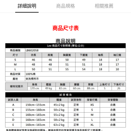
AFTEE先享後付
詳細說明
商品規格
相關推薦
相關說明
【關於「AFTEE先享後付」】
ATM付款
AFTEE先享後付是「在收到商品之後才付款」的支付方式。 讓您購物簡單
便利好安心！
商品尺寸表
１．簡單：不需註冊會員、不需綁卡、不需儲值。
運送方式
２．便利：只要手機號碼，簡訊認證，即可結帳。
３．安心：先確認商品／服務後，再付款。
全家 取貨付款
每筆NT$80，滿NT$2,000(含以上)免運費
【「AFTEE先享後付」結帳流程】
１．於結帳方式選擇「AFTEE先享後付」後，將跳轉至「AFTEE先享後付」
付款後 全家取貨
結帳頁面，進行簡訊認證並確認金額後，即可完成結帳。
２．訂單成立數日內，您將收到繳費通知簡訊。
每筆NT$80，滿NT$2,000(含以上)免運費
３．收到繳費通知簡訊後14天內，點擊此簡訊中的連結，可透過四大超商／
ATM／網路銀行／等多元方式進行付款，方視為交易完成。
7-11 取貨付款
※ 請注意：結帳手續完成當下不需立刻繳費，但若您需要取消訂單，請聯絡
每筆NT$80，滿NT$2,000(含以上)免運費
購買商品的店家。未經商家同意取消之訂單仍視為有效，需透過AFTEE先享
後付繳納相關費用。
付款後 7-11取貨
※ 交易是否成功請以「AFTEE先享後付 」之結帳頁面顯示為準，若有關於
是否繳費成功／繳費後需取消欲退款等相關疑問，請聯繫「AFTEE先享後付
每筆NT$80，滿NT$2,000(含以上)免運費
客戶支援中心」
https://netprotections.freshdesk.com/support/home
宅配
【注意事項】
１．透過由恩沛科技股份有限公司提供之「AFTEE先享後付」服務完成之交
每筆NT$120，滿NT$2,000(含以上)免運費
易，需依本服務之必要範圍內提供個人資料，並將交易相關給付款項請求債