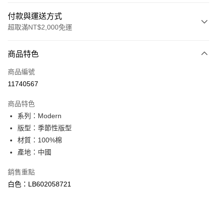
付款與運送方式
超取滿NT$2,000免運
付款方式
商品特色
信用卡一次付款
商品編號
信用卡分期付款
11740567
3 期 0 利率 每期
NT$526
21家銀行
商品特色
合作金庫商業銀行
第一商業銀行
超商取貨付款
系列：Modern
華南商業銀行
彰化商業銀行
版型：季節性版型
LINE Pay
上海商業儲蓄銀行
台北富邦商業銀行
國泰世華商業銀行
兆豐國際商業銀行
材質：100%棉
Apple Pay
臺灣中小企業銀行
台中商業銀行
產地：中國
匯豐（台灣）商業銀行
華泰商業銀行
悠遊付
聯邦商業銀行
遠東國際商業銀行
銷售重點
元大商業銀行
永豐商業銀行
Google Pay
白色：LB602058721
玉山商業銀行
星展（台灣）商業銀行
台新國際商業銀行
中國信託商業銀行
全盈+PAY
台灣樂天信用卡公司