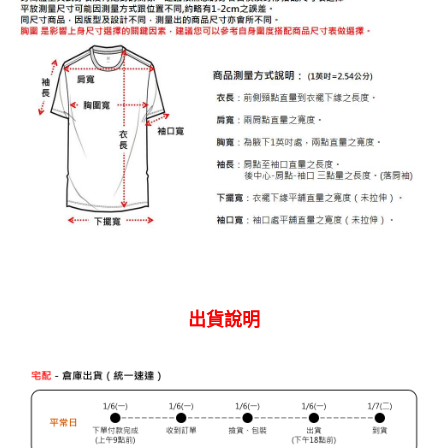
權轉讓予恩沛科技股份有限公司。
離島宅配
２．關於個人資料處理事宜，請瀏覽以下網址：
每筆NT$240
https://aftee.tw/terms/#terms3
３．未成年的使用者請事先徵得法定代理人或監護人之同意方可使用
門市自取【環保愛地球｜自備購物袋 | 出貨後10天內通知取貨】
「AFTEE先享後付」，若未經同意申辦者引起之損失，本公司不負相關責
任。
免運費
４．使用「AFTEE先享後付」時，將依據個別帳號之用戶狀況，依本公司即
時審查核予不同之上限額度；若仍有額度不足之情形，本公司將視審查結果
國家/地區配送
查看運費
請求用戶進行身份認證。
５．嚴禁一人註冊多個帳號或使用他人資訊註冊。若發現惡意使用之情形，
恩沛科技股份有限公司將有權停止該用戶之使用額度並採取法律行動。
出貨說明