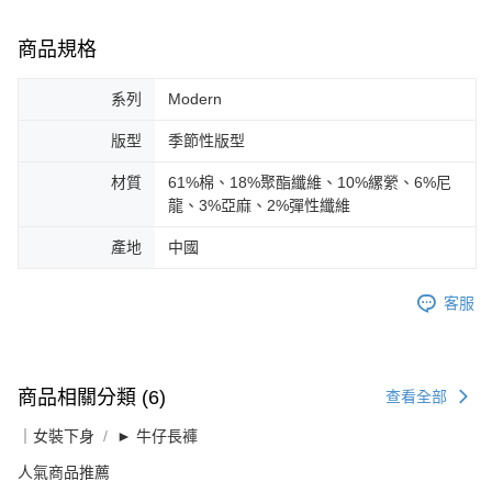
商品規格
系列
Modern
版型
季節性版型
材質
61%棉、18%聚酯纖維、10%縲縈、6%尼
龍、3%亞麻、2%彈性纖維
產地
中國
客服
商品相關分類 (6)
查看全部
｜女裝下身
► 牛仔長褲
人氣商品推薦