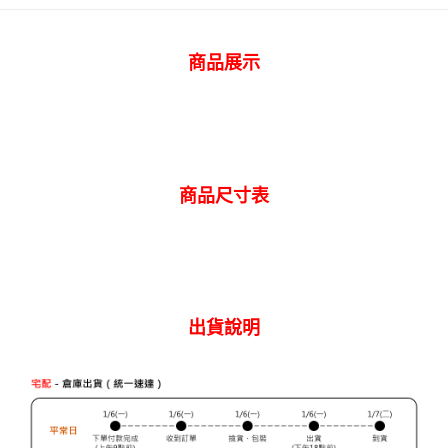
ATM付款
AFTEE先享後付是「在收到商品之後才付款」的支付方式。 讓您購物簡單
便利好安心！
１．簡單：不需註冊會員、不需綁卡、不需儲值。
運送方式
商品展示
２．便利：只要手機號碼，簡訊認證，即可結帳。
３．安心：先確認商品／服務後，再付款。
全家 取貨付款
每筆NT$80，滿NT$2,000(含以上)免運費
【「AFTEE先享後付」結帳流程】
１．於結帳方式選擇「AFTEE先享後付」後，將跳轉至「AFTEE先享後付」
付款後 全家取貨
結帳頁面，進行簡訊認證並確認金額後，即可完成結帳。
２．訂單成立數日內，您將收到繳費通知簡訊。
每筆NT$80，滿NT$2,000(含以上)免運費
３．收到繳費通知簡訊後14天內，點擊此簡訊中的連結，可透過四大超商／
商品尺寸表
ATM／網路銀行／等多元方式進行付款，方視為交易完成。
7-11 取貨付款
※ 請注意：結帳手續完成當下不需立刻繳費，但若您需要取消訂單，請聯絡
每筆NT$80，滿NT$2,000(含以上)免運費
購買商品的店家。未經商家同意取消之訂單仍視為有效，需透過AFTEE先享
後付繳納相關費用。
付款後 7-11取貨
※ 交易是否成功請以「AFTEE先享後付 」之結帳頁面顯示為準，若有關於
是否繳費成功／繳費後需取消欲退款等相關疑問，請聯繫「AFTEE先享後付
每筆NT$80，滿NT$2,000(含以上)免運費
客戶支援中心」
https://netprotections.freshdesk.com/support/home
出貨說明
宅配
【注意事項】
１．透過由恩沛科技股份有限公司提供之「AFTEE先享後付」服務完成之交
每筆NT$120，滿NT$2,000(含以上)免運費
易，需依本服務之必要範圍內提供個人資料，並將交易相關給付款項請求債
權轉讓予恩沛科技股份有限公司。
離島宅配
２．關於個人資料處理事宜，請瀏覽以下網址：
每筆NT$240
https://aftee.tw/terms/#terms3