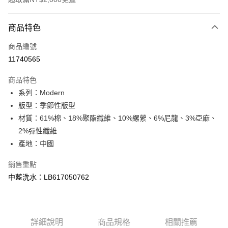
付款方式
商品特色
信用卡一次付款
商品編號
信用卡分期付款
11740565
3 期 0 利率 每期
NT$1,460
21家銀行
商品特色
合作金庫商業銀行
第一商業銀行
超商取貨付款
系列：Modern
華南商業銀行
彰化商業銀行
版型：季節性版型
LINE Pay
上海商業儲蓄銀行
台北富邦商業銀行
國泰世華商業銀行
兆豐國際商業銀行
材質：61%棉、18%聚酯纖維、10%縲縈、6%尼龍、3%亞麻、
Apple Pay
臺灣中小企業銀行
台中商業銀行
2%彈性纖維
匯豐（台灣）商業銀行
華泰商業銀行
產地：中國
悠遊付
聯邦商業銀行
遠東國際商業銀行
元大商業銀行
永豐商業銀行
Google Pay
銷售重點
玉山商業銀行
星展（台灣）商業銀行
中藍洗水：LB617050762
台新國際商業銀行
中國信託商業銀行
全盈+PAY
台灣樂天信用卡公司
AFTEE先享後付
相關說明
詳細說明
商品規格
相關推薦
【關於「AFTEE先享後付」】