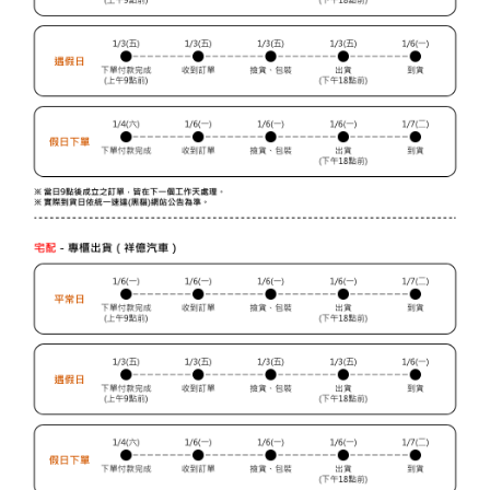
３．未成年的使用者請事先徵得法定代理人或監護人之同意方可使用
門市自取【環保愛地球｜自備購物袋 | 出貨後10天內通知取貨】
「AFTEE先享後付」，若未經同意申辦者引起之損失，本公司不負相關責
任。
免運費
４．使用「AFTEE先享後付」時，將依據個別帳號之用戶狀況，依本公司即
時審查核予不同之上限額度；若仍有額度不足之情形，本公司將視審查結果
國家/地區配送
查看運費
請求用戶進行身份認證。
５．嚴禁一人註冊多個帳號或使用他人資訊註冊。若發現惡意使用之情形，
恩沛科技股份有限公司將有權停止該用戶之使用額度並採取法律行動。