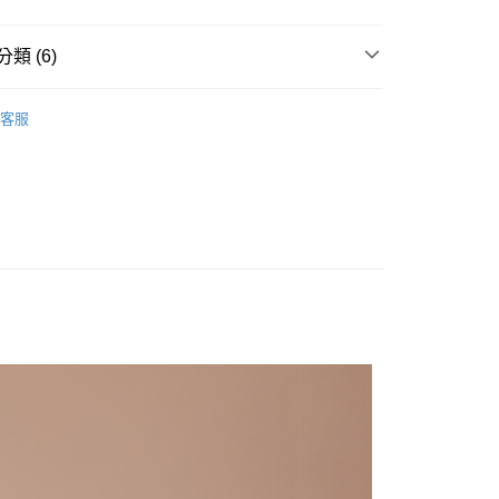
業銀行
遠東國際商業銀行
業銀行
永豐商業銀行
y
業銀行
星展（台灣）商業銀行
類 (6)
際商業銀行
中國信託商業銀行
天信用卡公司
身
► 休閒長褲｜短褲
享後付
客服
推薦
FTEE先享後付」】
部商品
先享後付是「在收到商品之後才付款」的支付方式。 讓您購物簡單
心！
s
▷ Modern
：不需註冊會員、不需綁卡、不需儲值。
▪ 新品上市 ▪
：只要手機號碼，簡訊認證，即可結帳。
：先確認商品／服務後，再付款。
6折起，滿額再高再折920
♂️男裝－👖下著
付款
EE先享後付」結帳流程】
0，滿NT$2,000(含以上)免運費
方式選擇「AFTEE先享後付」後，將跳轉至「AFTEE先享後
頁面，進行簡訊認證並確認金額後，即可完成結帳。
家取貨
成立數日內，您將收到繳費通知簡訊。
費通知簡訊後14天內，點擊此簡訊中的連結，可透過四大超商
0，滿NT$2,000(含以上)免運費
網路銀行／等多元方式進行付款，方視為交易完成。
：結帳手續完成當下不需立刻繳費，但若您需要取消訂單，請聯
貨付款
的店家。未經商家同意取消之訂單仍視為有效，需透過AFTEE
繳納相關費用。
0，滿NT$2,000(含以上)免運費
否成功請以「AFTEE先享後付 」之結帳頁面顯示為準，若有關於