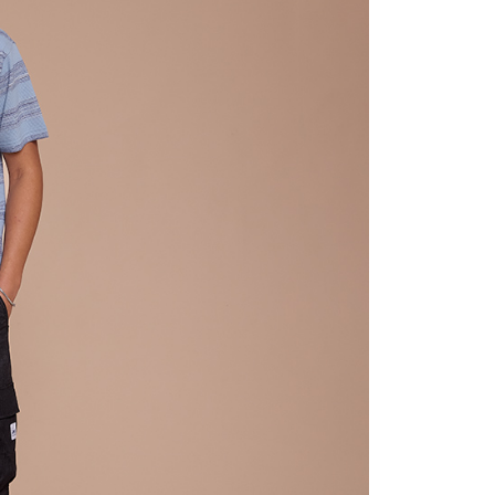
功／繳費後需取消欲退款等相關疑問，請聯繫「AFTEE先享後
11取貨
援中心」
https://netprotections.freshdesk.com/support/home
0，滿NT$2,000(含以上)免運費
項】
恩沛科技股份有限公司提供之「AFTEE先享後付」服務完成之
依本服務之必要範圍內提供個人資料，並將交易相關給付款項請
20，滿NT$2,000(含以上)免運費
讓予恩沛科技股份有限公司。
個人資料處理事宜，請瀏覽以下網址：
ee.tw/terms/#terms3
40
年的使用者請事先徵得法定代理人或監護人之同意方可使用
E先享後付」，若未經同意申辦者引起之損失，本公司不負相關責
環保愛地球｜自備購物袋 | 出貨後10天內通知取貨】
AFTEE先享後付」時，將依據個別帳號之用戶狀況，依本公司
核予不同之上限額度；若仍有額度不足之情形，本公司將視審查
用戶進行身份認證。
配送
查看運費
一人註冊多個帳號或使用他人資訊註冊。若發現惡意使用之情
科技股份有限公司將有權停止該用戶之使用額度並採取法律行