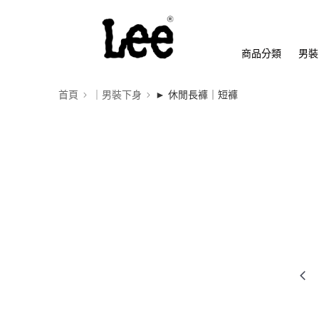
商品分類
男裝
首頁
｜男裝下身
► 休閒長褲｜短褲