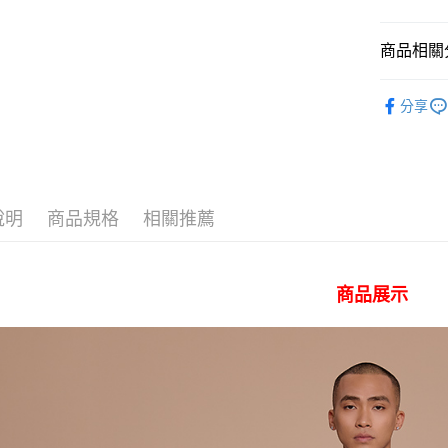
聯邦商
元大商
Google Pa
玉山商
商品相關分
台新國
全盈+PAY
台灣樂
｜男裝下
AFTEE先
分享
人氣商品
相關說明
【關於「A
♂ 男裝全
ATM付款
AFTEE
便利好安
Collection
１．簡單
說明
商品規格
相關推薦
🐎 2026 
２．便利
運送方式
３．安心
✨全館免運
全家 取貨
【「AFT
每筆NT$8
商品展示
１．於結帳
付」結帳
付款後 全
２．訂單
３．收到繳
每筆NT$8
／ATM／
※ 請注意
7-11 取
絡購買商品
先享後付
每筆NT$8
※ 交易是