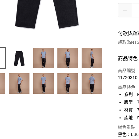
付款與運
超取滿NT$
付款方式
商品特色
信用卡一
商品編號
11720310
信用卡分
商品特色
3 期 
系列：M
合作金
版型：7
超商取貨
華南商
材質：
LINE Pay
上海商
產地：
國泰世
Apple Pay
銷售重點
臺灣中
匯豐（
黑色：LB62
悠遊付