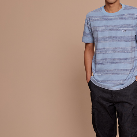
是否繳費成
付款後 7-
付客戶支
每筆NT$8
【注意事
宅配
１．透過由
交易，需
每筆NT$1
求債權轉
２．關於
離島宅配
https://aft
每筆NT$2
３．未成
「AFTE
門市自取【
任。
４．使用「
免運費
即時審查
結果請求
國家/地區
５．嚴禁
形，恩沛
動。