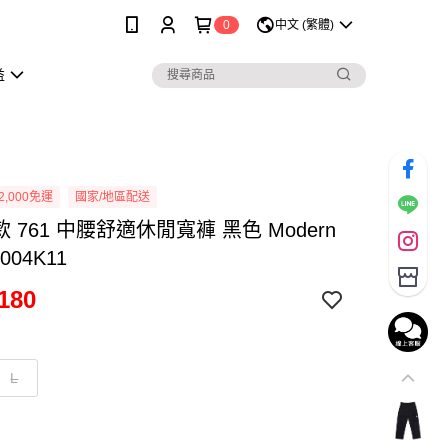
0
中文 (繁體)
益
2,000免運
國家/地區配送
男款 761 中腰舒適休閒寬褲 黑色 Modern
0004K11
180
L