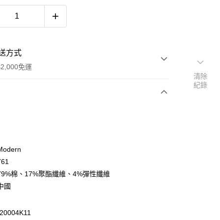
送方式
2,000免運
清除
紀錄
次付款
期付款
0 利率 每期
NT$1,060
21家銀行
odern
庫商業銀行
第一商業銀行
61
付款
業銀行
彰化商業銀行
79%棉、17%聚酯纖維、4%彈性纖維
業儲蓄銀行
台北富邦商業銀行
中國
華商業銀行
兆豐國際商業銀行
小企業銀行
台中商業銀行
台灣）商業銀行
華泰商業銀行
0004K11