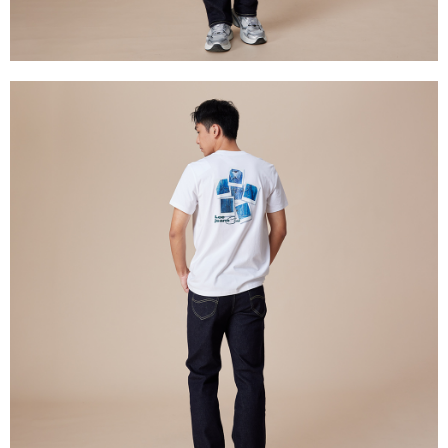
３．未成年的使用者請事先徵得法定代理人或監護人之同意方可使用
門市自取【環保愛地球｜自備購物袋 | 出貨後10天內通知取貨】
「AFTEE先享後付」，若未經同意申辦者引起之損失，本公司不負相關責
任。
免運費
４．使用「AFTEE先享後付」時，將依據個別帳號之用戶狀況，依本公司即
時審查核予不同之上限額度；若仍有額度不足之情形，本公司將視審查結果
國家/地區配送
查看運費
請求用戶進行身份認證。
５．嚴禁一人註冊多個帳號或使用他人資訊註冊。若發現惡意使用之情形，
恩沛科技股份有限公司將有權停止該用戶之使用額度並採取法律行動。