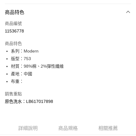
付款方式
商品特色
信用卡一次付款
商品編號
信用卡分期付款
11536778
3 期 0 利率 每期
NT$1,393
21家銀行
商品特色
合作金庫商業銀行
第一商業銀行
超商取貨付款
系列：Modern
華南商業銀行
彰化商業銀行
版型：753
LINE Pay
上海商業儲蓄銀行
台北富邦商業銀行
國泰世華商業銀行
兆豐國際商業銀行
材質：98%棉、2%彈性纖維
Apple Pay
臺灣中小企業銀行
台中商業銀行
產地：中國
匯豐（台灣）商業銀行
華泰商業銀行
布重：
悠遊付
聯邦商業銀行
遠東國際商業銀行
元大商業銀行
永豐商業銀行
Google Pay
銷售重點
玉山商業銀行
星展（台灣）商業銀行
原色洗水：LB617017898
台新國際商業銀行
中國信託商業銀行
全盈+PAY
台灣樂天信用卡公司
AFTEE先享後付
相關說明
詳細說明
商品規格
相關推薦
【關於「AFTEE先享後付」】
ATM付款
AFTEE先享後付是「在收到商品之後才付款」的支付方式。 讓您購物簡單