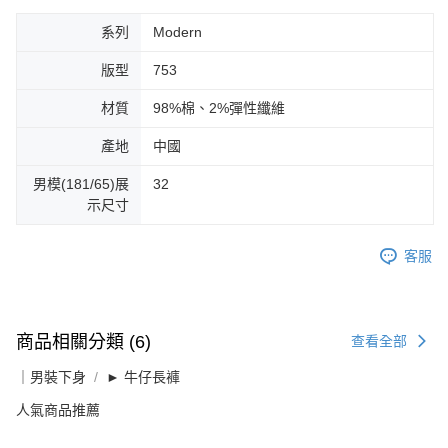
系列
Modern
版型
753
材質
98%棉、2%彈性纖維
產地
中國
男模(181/65)展
32
示尺寸
客服
商品相關分類 (6)
查看全部
｜男裝下身
► 牛仔長褲
人氣商品推薦