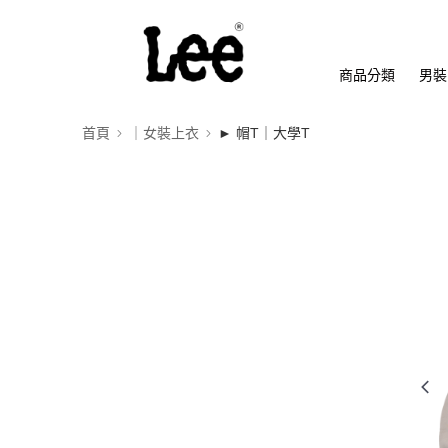
商品分類
男裝
首頁
｜女裝上衣
► 帽T｜大學T