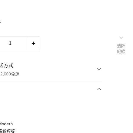
表
清除
紀錄
送方式
2,000免運
次付款
期付款
0 利率 每期
NT$993
21家銀行
odern
庫商業銀行
第一商業銀行
寬鬆短版
付款