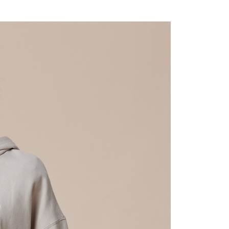
費通知簡訊後14天內，點擊此簡訊中的連結，可透過四大超商
0，滿NT$2,000(含以上)免運費
網路銀行／等多元方式進行付款，方視為交易完成。
：結帳手續完成當下不需立刻繳費，但若您需要取消訂單，請聯
貨付款
的店家。未經商家同意取消之訂單仍視為有效，需透過AFTEE
繳納相關費用。
0，滿NT$2,000(含以上)免運費
否成功請以「AFTEE先享後付 」之結帳頁面顯示為準，若有關於
功／繳費後需取消欲退款等相關疑問，請聯繫「AFTEE先享後
11取貨
援中心」
https://netprotections.freshdesk.com/support/home
0，滿NT$2,000(含以上)免運費
項】
恩沛科技股份有限公司提供之「AFTEE先享後付」服務完成之
依本服務之必要範圍內提供個人資料，並將交易相關給付款項請
20，滿NT$2,000(含以上)免運費
讓予恩沛科技股份有限公司。
個人資料處理事宜，請瀏覽以下網址：
ee.tw/terms/#terms3
40
年的使用者請事先徵得法定代理人或監護人之同意方可使用
E先享後付」，若未經同意申辦者引起之損失，本公司不負相關責
環保愛地球｜自備購物袋 | 出貨後10天內通知取貨】
AFTEE先享後付」時，將依據個別帳號之用戶狀況，依本公司
核予不同之上限額度；若仍有額度不足之情形，本公司將視審查
用戶進行身份認證。
配送
查看運費
一人註冊多個帳號或使用他人資訊註冊。若發現惡意使用之情
科技股份有限公司將有權停止該用戶之使用額度並採取法律行