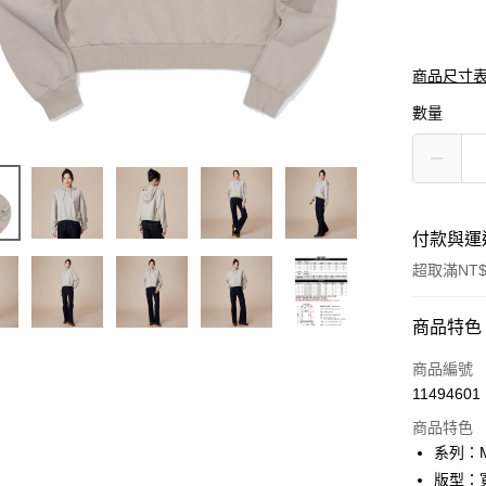
商品尺寸
數量
付款與運
超取滿NT$
付款方式
商品特色
信用卡一
商品編號
11494601
信用卡分
商品特色
3 期 
系列：M
合作金
版型：
超商取貨