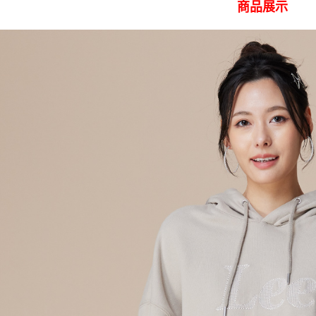
商品展示
３．收到繳
每筆NT$8
／ATM／
※ 請注意
7-11 取
絡購買商品
先享後付
每筆NT$8
※ 交易是
是否繳費成
付款後 7-
付客戶支
每筆NT$8
【注意事
宅配
１．透過由
交易，需
每筆NT$1
求債權轉
２．關於
離島宅配
https://aft
每筆NT$2
３．未成
「AFTE
門市自取【
任。
４．使用「
免運費
即時審查
結果請求
國家/地區
５．嚴禁
形，恩沛
動。