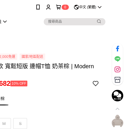
0
中文 (繁體)
益
2,000免運
國家/地區配送
女款 寬鬆短版 連帽T恤 奶茶棕 | Modern
682
10% OFF
茶棕
M
S