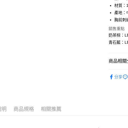
華南商
材質：1
LINE Pay
上海商
產地：
國泰世
胸前刺
Apple Pay
臺灣中
匯豐（
銷售重點
悠遊付
聯邦商
奶茶棕：LB5
元大商
Google Pa
青石藍：LB5
玉山商
台新國
全盈+PAY
台灣樂
商品相關分
AFTEE先
相關說明
｜女裝上
【關於「A
分享
ATM付款
AFTEE
人氣商品
便利好安
１．簡單
♀ 女裝全
２．便利
運送方式
Collection
３．安心
全家 取貨
說明
商品規格
相關推薦
✨全館免運
【「AFT
每筆NT$8
１．於結帳
付」結帳
付款後 全
２．訂單