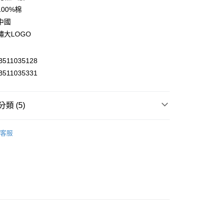
業銀行
彰化商業銀行
00%棉
業儲蓄銀行
台北富邦商業銀行
中國
華商業銀行
兆豐國際商業銀行
繡大LOGO
小企業銀行
台中商業銀行
台灣）商業銀行
華泰商業銀行
業銀行
遠東國際商業銀行
11035128
業銀行
永豐商業銀行
y
11035331
業銀行
星展（台灣）商業銀行
際商業銀行
中國信託商業銀行
天信用卡公司
類 (5)
享後付
衣
► 帽T｜大學T
FTEE先享後付」】
客服
先享後付是「在收到商品之後才付款」的支付方式。 讓您購物簡單
推薦
心！
：不需註冊會員、不需綁卡、不需儲值。
部商品
：只要手機號碼，簡訊認證，即可結帳。
s
▷ Modern
：先確認商品／服務後，再付款。
付款
6折起，滿額再高再折920
♀️女裝－👚衣著
EE先享後付」結帳流程】
0，滿NT$2,000(含以上)免運費
方式選擇「AFTEE先享後付」後，將跳轉至「AFTEE先享後
頁面，進行簡訊認證並確認金額後，即可完成結帳。
家取貨
成立數日內，您將收到繳費通知簡訊。