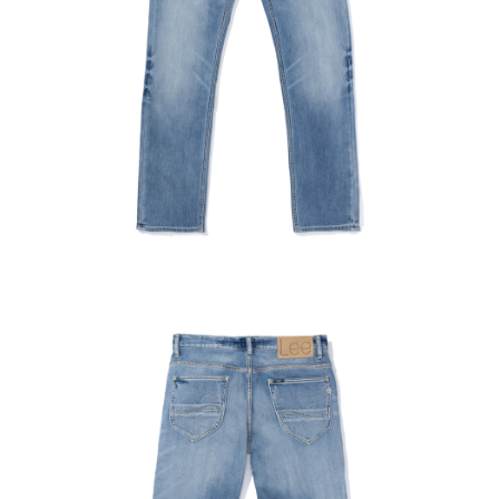
權轉讓予恩沛科技股份有限公司。
離島宅配
２．關於個人資料處理事宜，請瀏覽以下網址：
每筆NT$240
https://aftee.tw/terms/#terms3
３．未成年的使用者請事先徵得法定代理人或監護人之同意方可使用
門市自取【環保愛地球｜自備購物袋 | 出貨後10天內通知取貨】
「AFTEE先享後付」，若未經同意申辦者引起之損失，本公司不負相關責
任。
免運費
４．使用「AFTEE先享後付」時，將依據個別帳號之用戶狀況，依本公司即
時審查核予不同之上限額度；若仍有額度不足之情形，本公司將視審查結果
國家/地區配送
查看運費
請求用戶進行身份認證。
５．嚴禁一人註冊多個帳號或使用他人資訊註冊。若發現惡意使用之情形，
恩沛科技股份有限公司將有權停止該用戶之使用額度並採取法律行動。