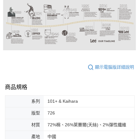
顯示電腦版詳細說明
商品規格
系列
101+ & Kaihara
版型
726
材質
72%棉、26%萊賽爾(天絲)、2%彈性纖維
產地
中國