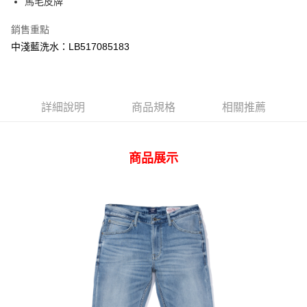
馬毛皮牌
相關說明
【關於「AFTEE先享後付」】
銷售重點
ATM付款
AFTEE先享後付是「在收到商品之後才付款」的支付方式。 讓您購物簡單
中淺藍洗水：LB517085183
便利好安心！
１．簡單：不需註冊會員、不需綁卡、不需儲值。
運送方式
２．便利：只要手機號碼，簡訊認證，即可結帳。
３．安心：先確認商品／服務後，再付款。
全家 取貨付款
詳細說明
商品規格
相關推薦
每筆NT$80，滿NT$2,000(含以上)免運費
【「AFTEE先享後付」結帳流程】
１．於結帳方式選擇「AFTEE先享後付」後，將跳轉至「AFTEE先享後付」
付款後 全家取貨
結帳頁面，進行簡訊認證並確認金額後，即可完成結帳。
２．訂單成立數日內，您將收到繳費通知簡訊。
每筆NT$80，滿NT$2,000(含以上)免運費
商品展示
３．收到繳費通知簡訊後14天內，點擊此簡訊中的連結，可透過四大超商／
ATM／網路銀行／等多元方式進行付款，方視為交易完成。
7-11 取貨付款
※ 請注意：結帳手續完成當下不需立刻繳費，但若您需要取消訂單，請聯絡
每筆NT$80，滿NT$2,000(含以上)免運費
購買商品的店家。未經商家同意取消之訂單仍視為有效，需透過AFTEE先享
後付繳納相關費用。
付款後 7-11取貨
※ 交易是否成功請以「AFTEE先享後付 」之結帳頁面顯示為準，若有關於
是否繳費成功／繳費後需取消欲退款等相關疑問，請聯繫「AFTEE先享後付
每筆NT$80，滿NT$2,000(含以上)免運費
客戶支援中心」
https://netprotections.freshdesk.com/support/home
宅配
【注意事項】
１．透過由恩沛科技股份有限公司提供之「AFTEE先享後付」服務完成之交
每筆NT$120，滿NT$2,000(含以上)免運費
易，需依本服務之必要範圍內提供個人資料，並將交易相關給付款項請求債