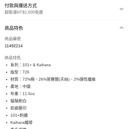
付款與運送方式
超取滿NT$2,000免運
付款方式
商品特色
信用卡一次付款
商品編號
信用卡分期付款
11492214
3 期 0 利率 每期
NT$2,193
21家銀行
商品特色
合作金庫商業銀行
第一商業銀行
超商取貨付款
系列：101+ & Kaihara
華南商業銀行
彰化商業銀行
版型：726
LINE Pay
上海商業儲蓄銀行
台北富邦商業銀行
國泰世華商業銀行
兆豐國際商業銀行
材質：72%棉、26%萊賽爾(天絲)、2%彈性纖維
Apple Pay
臺灣中小企業銀行
台中商業銀行
產地：中國
匯豐（台灣）商業銀行
華泰商業銀行
布重：11.5oz
悠遊付
聯邦商業銀行
遠東國際商業銀行
貓鬚刷白
元大商業銀行
永豐商業銀行
Google Pay
抓痕壓印
玉山商業銀行
星展（台灣）商業銀行
101+刺繡
台新國際商業銀行
中國信託商業銀行
全盈+PAY
台灣樂天信用卡公司
Kaihara織嘜
AFTEE先享後付