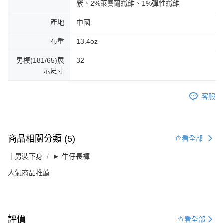
縈、2%萊賽爾纖維、1%彈性纖維
產地
中國
布重
13.4oz
男模(181/65)展
32
示尺寸
客服
商品相關分類 (5)
查看全部
｜男裝下身
► 牛仔長褲
人氣商品推薦
評價
查看全部