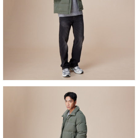
１．透過由恩沛科技股份有限公司提供之「AFTEE先享後付」服務完成之交
每筆NT$120，滿NT$2,000(含以上)免運費
易，需依本服務之必要範圍內提供個人資料，並將交易相關給付款項請求債
權轉讓予恩沛科技股份有限公司。
離島宅配
２．關於個人資料處理事宜，請瀏覽以下網址：
每筆NT$240
https://aftee.tw/terms/#terms3
３．未成年的使用者請事先徵得法定代理人或監護人之同意方可使用
門市自取【環保愛地球｜自備購物袋 | 出貨後10天內通知取貨】
「AFTEE先享後付」，若未經同意申辦者引起之損失，本公司不負相關責
任。
免運費
４．使用「AFTEE先享後付」時，將依據個別帳號之用戶狀況，依本公司即
時審查核予不同之上限額度；若仍有額度不足之情形，本公司將視審查結果
國家/地區配送
查看運費
請求用戶進行身份認證。
５．嚴禁一人註冊多個帳號或使用他人資訊註冊。若發現惡意使用之情形，
恩沛科技股份有限公司將有權停止該用戶之使用額度並採取法律行動。