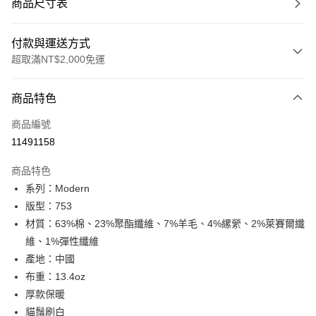
商品尺寸表
付款與運送方式
超取滿NT$2,000免運
付款方式
商品特色
信用卡一次付款
商品編號
信用卡分期付款
11491158
3 期 0 利率 每期
NT$1,526
21家銀行
商品特色
合作金庫商業銀行
第一商業銀行
超商取貨付款
系列：Modern
華南商業銀行
彰化商業銀行
版型：753
LINE Pay
上海商業儲蓄銀行
台北富邦商業銀行
國泰世華商業銀行
兆豐國際商業銀行
材質：63%棉、23%聚酯纖維、7%羊毛、4%縲縈、2%萊賽爾纖
Apple Pay
臺灣中小企業銀行
台中商業銀行
維、1%彈性纖維
匯豐（台灣）商業銀行
華泰商業銀行
產地：中國
悠遊付
聯邦商業銀行
遠東國際商業銀行
布重：13.4oz
元大商業銀行
永豐商業銀行
Google Pay
厚款保暖
玉山商業銀行
星展（台灣）商業銀行
貓鬚刷白
台新國際商業銀行
中國信託商業銀行
全盈+PAY