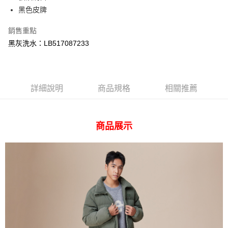
台灣樂天信用卡公司
黑色皮牌
AFTEE先享後付
相關說明
銷售重點
【關於「AFTEE先享後付」】
黑灰洗水：LB517087233
ATM付款
AFTEE先享後付是「在收到商品之後才付款」的支付方式。 讓您購物簡單
便利好安心！
１．簡單：不需註冊會員、不需綁卡、不需儲值。
運送方式
２．便利：只要手機號碼，簡訊認證，即可結帳。
３．安心：先確認商品／服務後，再付款。
詳細說明
商品規格
相關推薦
全家 取貨付款
每筆NT$80，滿NT$2,000(含以上)免運費
【「AFTEE先享後付」結帳流程】
１．於結帳方式選擇「AFTEE先享後付」後，將跳轉至「AFTEE先享後付」
付款後 全家取貨
結帳頁面，進行簡訊認證並確認金額後，即可完成結帳。
商品展示
２．訂單成立數日內，您將收到繳費通知簡訊。
每筆NT$80，滿NT$2,000(含以上)免運費
３．收到繳費通知簡訊後14天內，點擊此簡訊中的連結，可透過四大超商／
ATM／網路銀行／等多元方式進行付款，方視為交易完成。
7-11 取貨付款
※ 請注意：結帳手續完成當下不需立刻繳費，但若您需要取消訂單，請聯絡
每筆NT$80，滿NT$2,000(含以上)免運費
購買商品的店家。未經商家同意取消之訂單仍視為有效，需透過AFTEE先享
後付繳納相關費用。
付款後 7-11取貨
※ 交易是否成功請以「AFTEE先享後付 」之結帳頁面顯示為準，若有關於
是否繳費成功／繳費後需取消欲退款等相關疑問，請聯繫「AFTEE先享後付
每筆NT$80，滿NT$2,000(含以上)免運費
客戶支援中心」
https://netprotections.freshdesk.com/support/home
宅配
【注意事項】