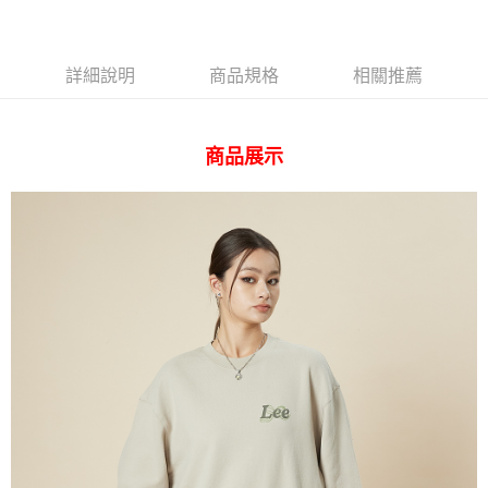
相關說明
【關於「AFTEE先享後付」】
ATM付款
AFTEE先享後付是「在收到商品之後才付款」的支付方式。 讓您購物簡單
便利好安心！
詳細說明
商品規格
相關推薦
１．簡單：不需註冊會員、不需綁卡、不需儲值。
運送方式
２．便利：只要手機號碼，簡訊認證，即可結帳。
３．安心：先確認商品／服務後，再付款。
全家 取貨付款
商品展示
每筆NT$80，滿NT$2,000(含以上)免運費
【「AFTEE先享後付」結帳流程】
１．於結帳方式選擇「AFTEE先享後付」後，將跳轉至「AFTEE先享後付」
付款後 全家取貨
結帳頁面，進行簡訊認證並確認金額後，即可完成結帳。
２．訂單成立數日內，您將收到繳費通知簡訊。
每筆NT$80，滿NT$2,000(含以上)免運費
３．收到繳費通知簡訊後14天內，點擊此簡訊中的連結，可透過四大超商／
ATM／網路銀行／等多元方式進行付款，方視為交易完成。
7-11 取貨付款
※ 請注意：結帳手續完成當下不需立刻繳費，但若您需要取消訂單，請聯絡
每筆NT$80，滿NT$2,000(含以上)免運費
購買商品的店家。未經商家同意取消之訂單仍視為有效，需透過AFTEE先享
後付繳納相關費用。
付款後 7-11取貨
※ 交易是否成功請以「AFTEE先享後付 」之結帳頁面顯示為準，若有關於
是否繳費成功／繳費後需取消欲退款等相關疑問，請聯繫「AFTEE先享後付
每筆NT$80，滿NT$2,000(含以上)免運費
客戶支援中心」
https://netprotections.freshdesk.com/support/home
宅配
【注意事項】
１．透過由恩沛科技股份有限公司提供之「AFTEE先享後付」服務完成之交
每筆NT$120，滿NT$2,000(含以上)免運費
易，需依本服務之必要範圍內提供個人資料，並將交易相關給付款項請求債
權轉讓予恩沛科技股份有限公司。
離島宅配