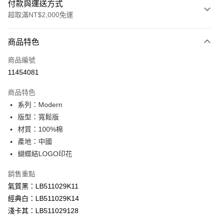
付款與運送方式
超取滿NT$2,000免運
付款方式
商品特色
信用卡一次付款
商品編號
信用卡分期付款
11454081
3 期 0 利率 每期
NT$926
21家銀行
商品特色
合作金庫商業銀行
第一商業銀行
超商取貨付款
系列：Modern
華南商業銀行
彰化商業銀行
版型：寬鬆版
LINE Pay
上海商業儲蓄銀行
台北富邦商業銀行
國泰世華商業銀行
兆豐國際商業銀行
材質：100%棉
Apple Pay
臺灣中小企業銀行
台中商業銀行
產地：中國
匯豐（台灣）商業銀行
華泰商業銀行
蝴蝶結LOGO印花
悠遊付
聯邦商業銀行
遠東國際商業銀行
元大商業銀行
永豐商業銀行
Google Pay
銷售重點
玉山商業銀行
星展（台灣）商業銀行
氣質黑：LB511029K11
台新國際商業銀行
中國信託商業銀行
全盈+PAY
經典白：LB511029K14
台灣樂天信用卡公司
AFTEE先享後付
淺卡其：LB511029128