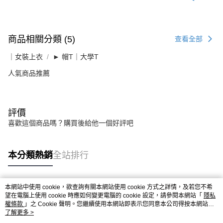
商品相關分類 (5)
查看全部
｜女裝上衣
► 帽T｜大學T
人氣商品推薦
評價
喜歡這個商品嗎？購買後給他一個好評吧
本分類熱銷
全站排行
本網站中使用 cookie，欲查詢有關本網站使用 cookie 方式之詳情，及若您不希
熱門標籤
望在電腦上使用 cookie 時應如何變更電腦的 cookie 設定，請參閱本網站「
隱私
權條款
」之 Cookie 聲明。您繼續使用本網站即表示您同意本公司得按本網站使
用條款之 Cookie 聲明使用 cookie。
了解更多 >