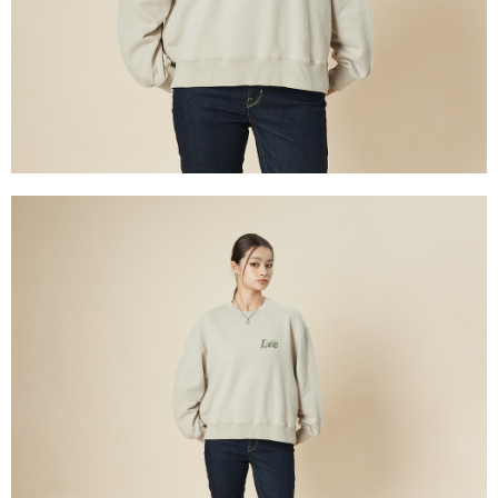
２．關於個人資料處理事宜，請瀏覽以下網址：
每筆NT$240
https://aftee.tw/terms/#terms3
３．未成年的使用者請事先徵得法定代理人或監護人之同意方可使用
門市自取【環保愛地球｜自備購物袋 | 出貨後10天內通知取貨】
「AFTEE先享後付」，若未經同意申辦者引起之損失，本公司不負相關責
任。
免運費
４．使用「AFTEE先享後付」時，將依據個別帳號之用戶狀況，依本公司即
時審查核予不同之上限額度；若仍有額度不足之情形，本公司將視審查結果
國家/地區配送
查看運費
請求用戶進行身份認證。
５．嚴禁一人註冊多個帳號或使用他人資訊註冊。若發現惡意使用之情形，
恩沛科技股份有限公司將有權停止該用戶之使用額度並採取法律行動。