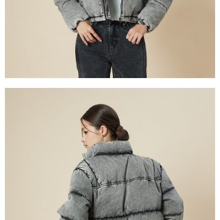
權轉讓予恩沛科技股份有限公司。
離島宅配
２．關於個人資料處理事宜，請瀏覽以下網址：
每筆NT$240
https://aftee.tw/terms/#terms3
３．未成年的使用者請事先徵得法定代理人或監護人之同意方可使用
門市自取【環保愛地球｜自備購物袋 | 出貨後10天內通知取貨】
「AFTEE先享後付」，若未經同意申辦者引起之損失，本公司不負相關責
任。
免運費
４．使用「AFTEE先享後付」時，將依據個別帳號之用戶狀況，依本公司即
時審查核予不同之上限額度；若仍有額度不足之情形，本公司將視審查結果
請求用戶進行身份認證。
５．嚴禁一人註冊多個帳號或使用他人資訊註冊。若發現惡意使用之情形，
恩沛科技股份有限公司將有權停止該用戶之使用額度並採取法律行動。