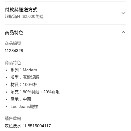
付款與運送方式
超取滿NT$2,000免運
付款方式
商品特色
信用卡一次付款
商品編號
信用卡分期付款
11284328
3 期 0 利率 每期
NT$2,126
21家銀行
商品特色
合作金庫商業銀行
第一商業銀行
超商取貨付款
系列：Modern
華南商業銀行
彰化商業銀行
版型：寬鬆短版
LINE Pay
上海商業儲蓄銀行
台北富邦商業銀行
國泰世華商業銀行
兆豐國際商業銀行
材質：100%棉
Apple Pay
臺灣中小企業銀行
台中商業銀行
填充：80%羽絨、20%羽毛
匯豐（台灣）商業銀行
華泰商業銀行
產地：中國
悠遊付
聯邦商業銀行
遠東國際商業銀行
Lee Jeans織標
元大商業銀行
永豐商業銀行
Google Pay
玉山商業銀行
星展（台灣）商業銀行
銷售重點
台新國際商業銀行
中國信託商業銀行
全盈+PAY
灰色洗水：LB515004117
台灣樂天信用卡公司