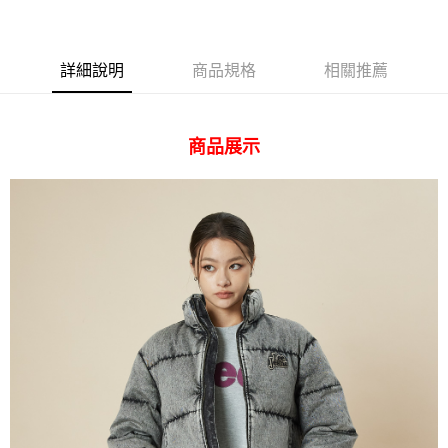
AFTEE先享後付
相關說明
【關於「AFTEE先享後付」】
ATM付款
AFTEE先享後付是「在收到商品之後才付款」的支付方式。 讓您購物簡單
詳細說明
商品規格
相關推薦
便利好安心！
１．簡單：不需註冊會員、不需綁卡、不需儲值。
運送方式
２．便利：只要手機號碼，簡訊認證，即可結帳。
３．安心：先確認商品／服務後，再付款。
商品展示
全家 取貨付款
每筆NT$80，滿NT$2,000(含以上)免運費
【「AFTEE先享後付」結帳流程】
１．於結帳方式選擇「AFTEE先享後付」後，將跳轉至「AFTEE先享後付」
付款後 全家取貨
結帳頁面，進行簡訊認證並確認金額後，即可完成結帳。
２．訂單成立數日內，您將收到繳費通知簡訊。
每筆NT$80，滿NT$2,000(含以上)免運費
３．收到繳費通知簡訊後14天內，點擊此簡訊中的連結，可透過四大超商／
ATM／網路銀行／等多元方式進行付款，方視為交易完成。
7-11 取貨付款
※ 請注意：結帳手續完成當下不需立刻繳費，但若您需要取消訂單，請聯絡
每筆NT$80，滿NT$2,000(含以上)免運費
購買商品的店家。未經商家同意取消之訂單仍視為有效，需透過AFTEE先享
後付繳納相關費用。
付款後 7-11取貨
※ 交易是否成功請以「AFTEE先享後付 」之結帳頁面顯示為準，若有關於
是否繳費成功／繳費後需取消欲退款等相關疑問，請聯繫「AFTEE先享後付
每筆NT$80，滿NT$2,000(含以上)免運費
客戶支援中心」
https://netprotections.freshdesk.com/support/home
宅配
【注意事項】
１．透過由恩沛科技股份有限公司提供之「AFTEE先享後付」服務完成之交
每筆NT$120，滿NT$2,000(含以上)免運費
易，需依本服務之必要範圍內提供個人資料，並將交易相關給付款項請求債