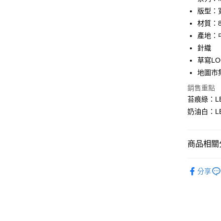
合作金
版型：
超商取貨
華南商
材質：
LINE Pay
上海商
產地：
國泰世
針織
Apple Pay
臺灣中
草寫LO
匯豐（
悠遊付
聯邦商
地圖市
元大商
Google Pa
銷售重點
玉山商
苔痕綠：LB5
台新國
全盈+PAY
奶油白：LB
台灣樂
AFTEE先
相關說明
【關於「A
商品相關分
ATM付款
AFTEE
便利好安
｜女裝上
１．簡單
分享
２．便利
人氣商品
運送方式
３．安心
♀ 女裝全
全家 取貨
【「AFT
Collection
每筆NT$8
１．於結帳