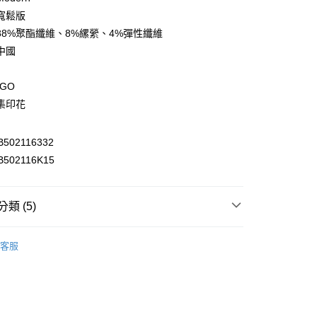
庫商業銀行
第一商業銀行
寬鬆版
付款
業銀行
彰化商業銀行
88%聚酯纖維、8%縲縈、4%彈性纖維
業儲蓄銀行
台北富邦商業銀行
中國
華商業銀行
兆豐國際商業銀行
小企業銀行
台中商業銀行
GO
台灣）商業銀行
華泰商業銀行
業銀行
遠東國際商業銀行
集印花
業銀行
永豐商業銀行
y
業銀行
星展（台灣）商業銀行
02116332
際商業銀行
中國信託商業銀行
502116K15
天信用卡公司
享後付
FTEE先享後付」】
類 (5)
先享後付是「在收到商品之後才付款」的支付方式。 讓您購物簡單
心！
衣
► 短袖T恤
：不需註冊會員、不需綁卡、不需儲值。
客服
：只要手機號碼，簡訊認證，即可結帳。
推薦
：先確認商品／服務後，再付款。
部商品
付款
EE先享後付」結帳流程】
s
▷ Modern
0，滿NT$2,000(含以上)免運費
方式選擇「AFTEE先享後付」後，將跳轉至「AFTEE先享後