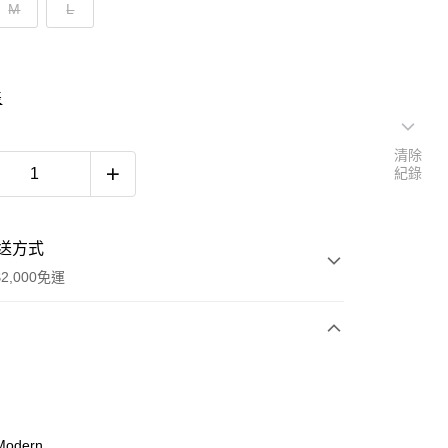
M
L
表
清除
紀錄
送方式
2,000免運
次付款
期付款
0 利率 每期
NT$593
21家銀行
odern