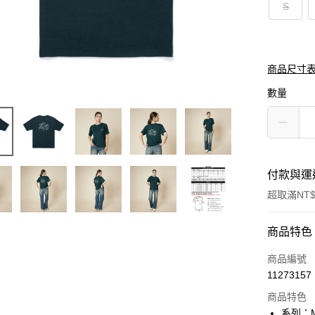
S
商品尺寸
數量
付款與運
超取滿NT$
付款方式
商品特色
信用卡一
商品編號
11273157
信用卡分
商品特色
3 期 
系列：M