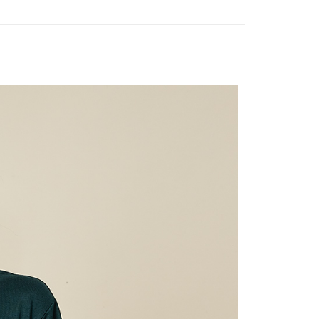
頁面，進行簡訊認證並確認金額後，即可完成結帳。
6折起，滿額再高再折920
♀️女裝－👚衣著
家取貨
成立數日內，您將收到繳費通知簡訊。
費通知簡訊後14天內，點擊此簡訊中的連結，可透過四大超商
0，滿NT$2,000(含以上)免運費
網路銀行／等多元方式進行付款，方視為交易完成。
：結帳手續完成當下不需立刻繳費，但若您需要取消訂單，請聯
貨付款
的店家。未經商家同意取消之訂單仍視為有效，需透過AFTEE
繳納相關費用。
0，滿NT$2,000(含以上)免運費
否成功請以「AFTEE先享後付 」之結帳頁面顯示為準，若有關於
功／繳費後需取消欲退款等相關疑問，請聯繫「AFTEE先享後
11取貨
援中心」
https://netprotections.freshdesk.com/support/home
0，滿NT$2,000(含以上)免運費
項】
恩沛科技股份有限公司提供之「AFTEE先享後付」服務完成之
依本服務之必要範圍內提供個人資料，並將交易相關給付款項請
20，滿NT$2,000(含以上)免運費
讓予恩沛科技股份有限公司。
個人資料處理事宜，請瀏覽以下網址：
ee.tw/terms/#terms3
40
年的使用者請事先徵得法定代理人或監護人之同意方可使用
E先享後付」，若未經同意申辦者引起之損失，本公司不負相關責
環保愛地球｜自備購物袋 | 出貨後10天內通知取貨】
AFTEE先享後付」時，將依據個別帳號之用戶狀況，依本公司
核予不同之上限額度；若仍有額度不足之情形，本公司將視審查
用戶進行身份認證。
配送
查看運費
一人註冊多個帳號或使用他人資訊註冊。若發現惡意使用之情
科技股份有限公司將有權停止該用戶之使用額度並採取法律行