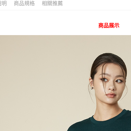
付」結帳
說明
商品規格
相關推薦
✨全館免運
付款後 全
２．訂單
３．收到繳
每筆NT$8
／ATM／
※ 請注意
商品展示
7-11 取
絡購買商品
先享後付
每筆NT$8
※ 交易是
是否繳費成
付款後 7-
付客戶支
每筆NT$8
【注意事
宅配
１．透過由
交易，需
每筆NT$1
求債權轉
２．關於
離島宅配
https://aft
每筆NT$2
３．未成
「AFTE
門市自取【
任。
４．使用「
免運費
即時審查
結果請求
國家/地區
５．嚴禁
形，恩沛