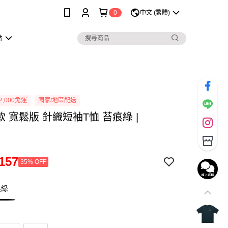
0
中文 (繁體)
益
2,000免運
國家/地區配送
女款 寬鬆版 針織短袖T恤 苔痕綠 |
n
157
35% OFF
痕綠