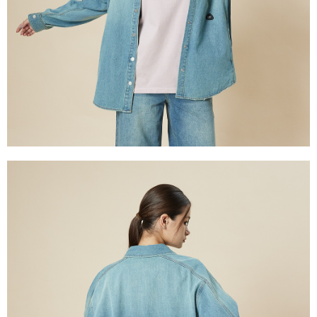
權轉讓予恩沛科技股份有限公司。
離島宅配
２．關於個人資料處理事宜，請瀏覽以下網址：
每筆NT$240
https://aftee.tw/terms/#terms3
３．未成年的使用者請事先徵得法定代理人或監護人之同意方可使用
門市自取【環保愛地球｜自備購物袋 | 出貨後10天內通知取貨】
「AFTEE先享後付」，若未經同意申辦者引起之損失，本公司不負相關責
任。
免運費
４．使用「AFTEE先享後付」時，將依據個別帳號之用戶狀況，依本公司即
時審查核予不同之上限額度；若仍有額度不足之情形，本公司將視審查結果
國家/地區配送
查看運費
請求用戶進行身份認證。
５．嚴禁一人註冊多個帳號或使用他人資訊註冊。若發現惡意使用之情形，
恩沛科技股份有限公司將有權停止該用戶之使用額度並採取法律行動。