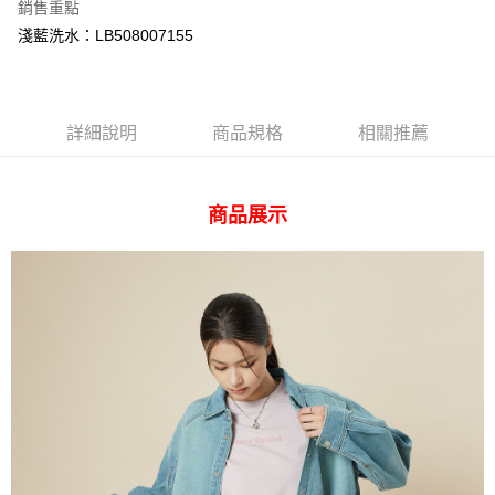
AFTEE先享後付
銷售重點
相關說明
淺藍洗水：LB508007155
【關於「AFTEE先享後付」】
ATM付款
AFTEE先享後付是「在收到商品之後才付款」的支付方式。 讓您購物簡單
便利好安心！
１．簡單：不需註冊會員、不需綁卡、不需儲值。
運送方式
詳細說明
商品規格
相關推薦
２．便利：只要手機號碼，簡訊認證，即可結帳。
３．安心：先確認商品／服務後，再付款。
全家 取貨付款
每筆NT$80，滿NT$2,000(含以上)免運費
【「AFTEE先享後付」結帳流程】
商品展示
１．於結帳方式選擇「AFTEE先享後付」後，將跳轉至「AFTEE先享後付」
付款後 全家取貨
結帳頁面，進行簡訊認證並確認金額後，即可完成結帳。
２．訂單成立數日內，您將收到繳費通知簡訊。
每筆NT$80，滿NT$2,000(含以上)免運費
３．收到繳費通知簡訊後14天內，點擊此簡訊中的連結，可透過四大超商／
ATM／網路銀行／等多元方式進行付款，方視為交易完成。
7-11 取貨付款
※ 請注意：結帳手續完成當下不需立刻繳費，但若您需要取消訂單，請聯絡
每筆NT$80，滿NT$2,000(含以上)免運費
購買商品的店家。未經商家同意取消之訂單仍視為有效，需透過AFTEE先享
後付繳納相關費用。
付款後 7-11取貨
※ 交易是否成功請以「AFTEE先享後付 」之結帳頁面顯示為準，若有關於
是否繳費成功／繳費後需取消欲退款等相關疑問，請聯繫「AFTEE先享後付
每筆NT$80，滿NT$2,000(含以上)免運費
客戶支援中心」
https://netprotections.freshdesk.com/support/home
宅配
【注意事項】
１．透過由恩沛科技股份有限公司提供之「AFTEE先享後付」服務完成之交
每筆NT$120，滿NT$2,000(含以上)免運費
易，需依本服務之必要範圍內提供個人資料，並將交易相關給付款項請求債