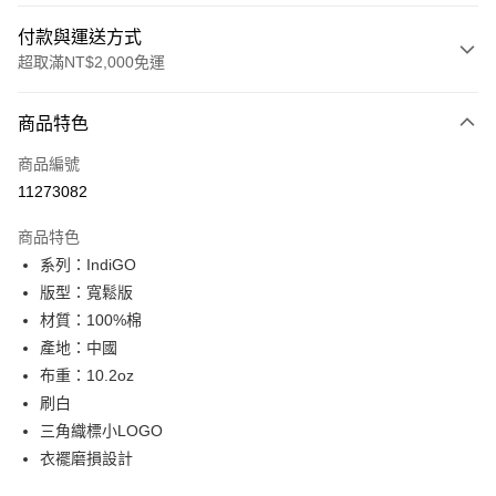
付款與運送方式
超取滿NT$2,000免運
付款方式
商品特色
信用卡一次付款
商品編號
信用卡分期付款
11273082
3 期 0 利率 每期
NT$1,126
21家銀行
商品特色
合作金庫商業銀行
第一商業銀行
超商取貨付款
系列：IndiGO
華南商業銀行
彰化商業銀行
版型：寬鬆版
LINE Pay
上海商業儲蓄銀行
台北富邦商業銀行
國泰世華商業銀行
兆豐國際商業銀行
材質：100%棉
Apple Pay
臺灣中小企業銀行
台中商業銀行
產地：中國
匯豐（台灣）商業銀行
華泰商業銀行
布重：10.2oz
悠遊付
聯邦商業銀行
遠東國際商業銀行
刷白
元大商業銀行
永豐商業銀行
Google Pay
三角織標小LOGO
玉山商業銀行
星展（台灣）商業銀行
衣襬磨損設計
台新國際商業銀行
中國信託商業銀行
全盈+PAY
台灣樂天信用卡公司