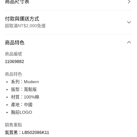
商品尺寸表
付款與運送方式
超取滿NT$2,000免運
付款方式
商品特色
信用卡一次付款
商品編號
信用卡分期付款
11069882
3 期 0 利率 每期
NT$593
21家銀行
商品特色
合作金庫商業銀行
第一商業銀行
超商取貨付款
系列：Modern
華南商業銀行
彰化商業銀行
版型：寬鬆版
LINE Pay
上海商業儲蓄銀行
台北富邦商業銀行
國泰世華商業銀行
兆豐國際商業銀行
材質：100%棉
Apple Pay
臺灣中小企業銀行
台中商業銀行
產地：中國
匯豐（台灣）商業銀行
華泰商業銀行
胸前LOGO
悠遊付
聯邦商業銀行
遠東國際商業銀行
元大商業銀行
永豐商業銀行
Google Pay
銷售重點
玉山商業銀行
星展（台灣）商業銀行
氣質黑：LB502086K11
台新國際商業銀行
中國信託商業銀行
全盈+PAY