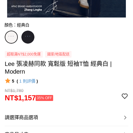
顏色：經典白
超取滿NT$2,000免運
國家/地區配送
Lee 張凌赫同款 寬鬆版 短袖T恤 經典白 |
Modern
5
(
1
則評價
)
NT$1,780
NT$1,157
35% OFF
請選擇商品選項