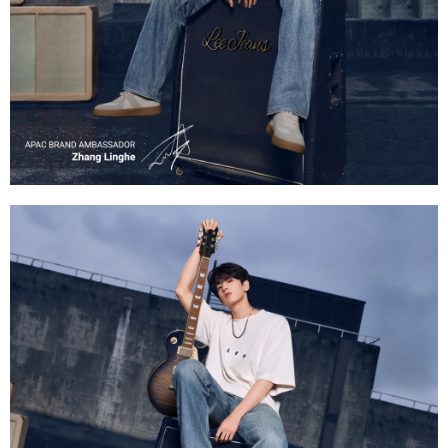
１．透過由恩沛科技股份有限公司提供之「AFTEE先享後付」服務完成之交
每筆NT$120，滿NT$2,000(含以上)免運費
易，需依本服務之必要範圍內提供個人資料，並將交易相關給付款項請求債
權轉讓予恩沛科技股份有限公司。
離島宅配
２．關於個人資料處理事宜，請瀏覽以下網址：
每筆NT$240
https://aftee.tw/terms/#terms3
３．未成年的使用者請事先徵得法定代理人或監護人之同意方可使用
門市自取【環保愛地球｜自備購物袋 | 出貨後10天內通知取貨】
「AFTEE先享後付」，若未經同意申辦者引起之損失，本公司不負相關責
任。
免運費
４．使用「AFTEE先享後付」時，將依據個別帳號之用戶狀況，依本公司即
時審查核予不同之上限額度；若仍有額度不足之情形，本公司將視審查結果
國家/地區配送
查看運費
請求用戶進行身份認證。
５．嚴禁一人註冊多個帳號或使用他人資訊註冊。若發現惡意使用之情形，
恩沛科技股份有限公司將有權停止該用戶之使用額度並採取法律行動。