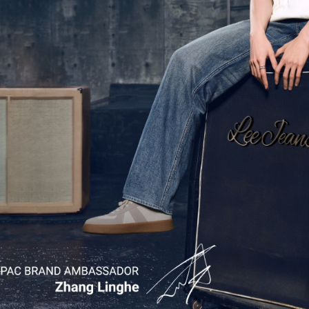
未成年的
AFTEE。
若您對於
聯繫恩沛
同必要之購
人資料，