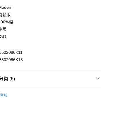
利率，每期
NT$593
21家银行
odern
库商业银行
第一商业银行
寬鬆版
付款
业银行
彰化商业银行
00%棉
业储蓄银行
台北富邦商业银行
中國
华商业银行
兆丰国际商业银行
GO
小企业银行
台中商业银行
台湾）商业银行
华泰商业银行
业银行
远东国际商业银行
502086K11
业银行
永丰商业银行
y
502086K15
业银行
星展（台湾）商业银行
际商业银行
中国信托商业银行
天信用卡公司
类 (6)
享后付
衣
► 短袖T恤
FTEE先享後付
客服
款方式選擇AFTEE先享後付，將跳出AFTEE先享後付手機驗證視
推荐
簡訊驗證之後，即可完成結帳手續。
部商品
確認後不需事先繳費，商品會配送至您的指定地址。
s
▷ Modern
完成後，您的手機會收到一封繳費通知簡訊，APP會員則會收到
APP推播通知。
付款
6折起，滿額再高再折920
♂️男裝－👕衣著
商品當下無需繳費，確認無誤後，請再利用繳費通知簡訊或AFTEE