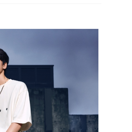
0，满NT$2,000(含以上)免运费
大便利商店‧ATM/網銀等方式進行付款。
款
家取貨
限為 14 天。唯有下載 AFTEE App 成為 AFTEE 會員者方能
45 天內付款之服務。
0，满NT$2,000(含以上)免运费
為商家向您請款的時間，再加上使用AFTEE可延長的天數所計
貨付款
AFTEE下訂可以延長您收到商品前的繳費天數，但無法保證一
限內收到商品(例如:預購商品或預計到貨時間較長者)。因此無論
0，满NT$2,000(含以上)免运费
否，仍需要請您在AFTEE規定的時間內完成繳費。
11取貨
限制
0，满NT$2,000(含以上)免运费
使用 AFTEE 時，將依認證結果及本公司審查結果，核予每個人不同
度
額須大於NT$30
僅支援台灣會員
20，满NT$2,000(含以上)免运费
條款
E先享後付」(下稱本服務)乃由恩沛科技股份有限公司(下稱 AFTEE
40
並由 AFTEE 向您收取款項。因使用本服務所須提供之個人資料
限於訂購人姓名、電話，收件人姓名、電話、收件地址)，將交付
環保愛地球｜自備購物袋 | 出貨後10天內通知取貨】
EE 於本服務必要服務範圍內運用。關於 AFTEE 對於個人資料之蒐
利用，詳參 AFTEE 官網之『個人資料蒐集、處理及利用告知聲
s://aftee.tw/privacypolicy/
）。
配送
查看运费
繳費期限，將根據當次的金額加收年利率 16% 的逾期滯納金。