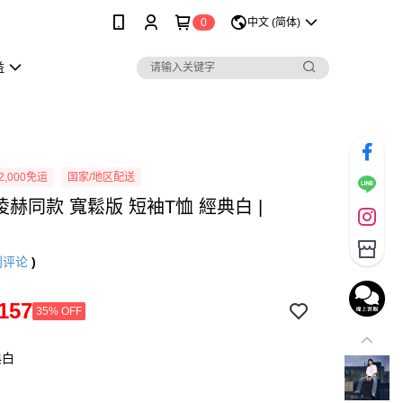
0
中文 (简体)
益
2,000免运
国家/地区配送
張凌赫同款 寬鬆版 短袖T恤 經典白 |
n
则评论
)
157
35% OFF
典白