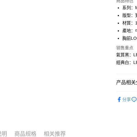
商品特色
3期 0
系列：M
合作金
版型：
超商取货
华南商
材質：1
LINE Pay
上海商
產地：
国泰世
胸前LO
Apple Pay
台湾中
汇丰（
销售重点
悠遊付
联邦商
氣質黑：LB
元大商
Google Pa
經典白：LB
玉山商
台新国
Plus PAY
台湾乐
产品相关分
AFTEE先
相关说明
｜男裝上
一、關於 A
分享
ATM付款
1. 於付
人气商品
窗。
2. 進行
♂ 男裝全
3. 訂單
运送方式
Collection
4. 下訂
AFTEE 
全家 取貨
说明
商品规格
相关推荐
✨全館免運
5. 收到