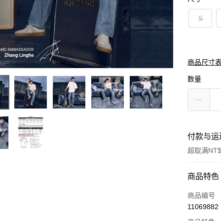
S
商品尺寸
数量
付款与运
超取满NT$
付款方式
商品特色
信用卡一
商品编号
11069882
信用卡分