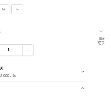
M
L
表
清除
纪录
送
2,000免运
次付款
期付款