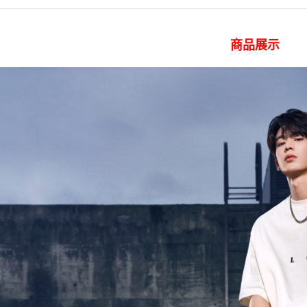
每笔NT$8
APP於四
張凌赫同
付款後 全
請留意繳費期
商品展示
享有最長 
每笔NT$8
繳費期限，
7-11 取
算出。使用
定能夠在期
每笔NT$8
收到商品與
付款後 7-
二、付款
每笔NT$8
1. 初次
之上限額
宅配
2. 結帳金
3. 目前
每笔NT$1
三、聲明
離島宅配
「AFTE
每笔NT$2
)所提供，
(包含但不
門市自取【
予 AFT
集、處理、
免运费
明』（
http
國家/地區
若款項超過