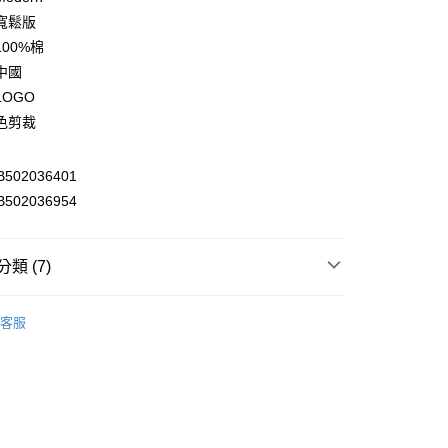
庫商業銀行
第一商業銀行
寬鬆版
付款
業銀行
彰化商業銀行
00%棉
業儲蓄銀行
台北富邦商業銀行
中國
華商業銀行
兆豐國際商業銀行
OGO
小企業銀行
台中商業銀行
色剪裁
台灣）商業銀行
華泰商業銀行
業銀行
遠東國際商業銀行
業銀行
永豐商業銀行
y
502036401
業銀行
星展（台灣）商業銀行
502036954
際商業銀行
中國信託商業銀行
天信用卡公司
享後付
類 (7)
FTEE先享後付」】
衣
► 短袖T恤
先享後付是「在收到商品之後才付款」的支付方式。 讓您購物簡單
客服
心！
推薦
：不需註冊會員、不需綁卡、不需儲值。
：只要手機號碼，簡訊認證，即可結帳。
部商品
：先確認商品／服務後，再付款。
部商品
付款
EE先享後付」結帳流程】
0，滿NT$2,000(含以上)免運費
方式選擇「AFTEE先享後付」後，將跳轉至「AFTEE先享後
s
▷ Modern