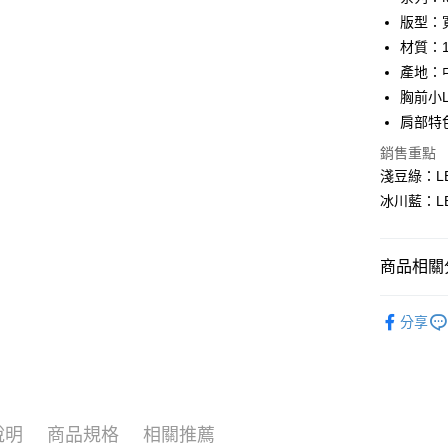
合作金
版型：
超商取貨
華南商
材質：1
LINE Pay
上海商
產地：
國泰世
胸前小L
Apple Pay
臺灣中
肩部特
匯豐（
悠遊付
聯邦商
銷售重點
元大商
Google Pa
淺豆綠：LB
玉山商
冰川藍：LB
台新國
全盈+PAY
台灣樂
AFTEE先
商品相關分
相關說明
【關於「A
ATM付款
｜男裝上
AFTEE
分享
便利好安
人氣商品
１．簡單
２．便利
運送方式
♂ 男裝全
３．安心
♀ 女裝全
全家 取貨
【「AFT
說明
商品規格
相關推薦
每筆NT$8
１．於結帳
Collection