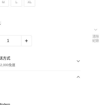
M
L
XL
表
清除
紀錄
送方式
2,000免運
次付款
期付款
0 利率 每期
NT$593
21家銀行
odern