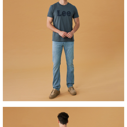
權轉讓予恩沛科技股份有限公司。
離島宅配
２．關於個人資料處理事宜，請瀏覽以下網址：
每筆NT$240
https://aftee.tw/terms/#terms3
３．未成年的使用者請事先徵得法定代理人或監護人之同意方可使用
門市自取【環保愛地球｜自備購物袋 | 出貨後10天內通知取貨】
「AFTEE先享後付」，若未經同意申辦者引起之損失，本公司不負相關責
任。
免運費
４．使用「AFTEE先享後付」時，將依據個別帳號之用戶狀況，依本公司即
時審查核予不同之上限額度；若仍有額度不足之情形，本公司將視審查結果
國家/地區配送
查看運費
請求用戶進行身份認證。
５．嚴禁一人註冊多個帳號或使用他人資訊註冊。若發現惡意使用之情形，
恩沛科技股份有限公司將有權停止該用戶之使用額度並採取法律行動。