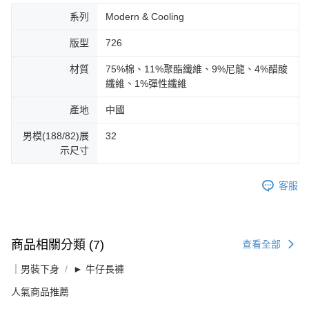
系列
Modern & Cooling
版型
726
材質
75%棉、11%聚酯纖維、9%尼龍、4%醋酸
纖維、1%彈性纖維
產地
中國
男模(188/82)展
32
示尺寸
客服
商品相關分類 (7)
查看全部
｜男裝下身
► 牛仔長褲
人氣商品推薦