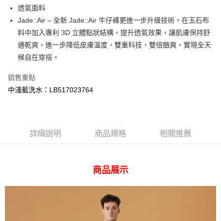
AFTEE先享後付
透氣面料
相關說明
Jade::Air – 全新 Jade::Air 牛仔褲更進一步升級技術，在玉石布
【關於「AFTEE先享後付」】
ATM付款
料中加入專利 3D 立體點狀結構，提升透氣效果，讓肌膚保持舒
AFTEE先享後付是「在收到商品之後才付款」的支付方式。 讓您購物簡單
便利好安心！
適乾爽，進一步降低皮膚溫度，雙重科技，雙倍酷爽，實現全天
１．簡單：不需註冊會員、不需綁卡、不需儲值。
運送方式
候自在穿搭。
２．便利：只要手機號碼，簡訊認證，即可結帳。
３．安心：先確認商品／服務後，再付款。
全家 取貨付款
銷售重點
每筆NT$80，滿NT$2,000(含以上)免運費
【「AFTEE先享後付」結帳流程】
中淺藍洗水：LB517023764
１．於結帳方式選擇「AFTEE先享後付」後，將跳轉至「AFTEE先享後付」
付款後 全家取貨
結帳頁面，進行簡訊認證並確認金額後，即可完成結帳。
２．訂單成立數日內，您將收到繳費通知簡訊。
每筆NT$80，滿NT$2,000(含以上)免運費
３．收到繳費通知簡訊後14天內，點擊此簡訊中的連結，可透過四大超商／
ATM／網路銀行／等多元方式進行付款，方視為交易完成。
詳細說明
商品規格
相關推薦
7-11 取貨付款
※ 請注意：結帳手續完成當下不需立刻繳費，但若您需要取消訂單，請聯絡
每筆NT$80，滿NT$2,000(含以上)免運費
購買商品的店家。未經商家同意取消之訂單仍視為有效，需透過AFTEE先享
後付繳納相關費用。
付款後 7-11取貨
※ 交易是否成功請以「AFTEE先享後付 」之結帳頁面顯示為準，若有關於
商品展示
是否繳費成功／繳費後需取消欲退款等相關疑問，請聯繫「AFTEE先享後付
每筆NT$80，滿NT$2,000(含以上)免運費
客戶支援中心」
https://netprotections.freshdesk.com/support/home
宅配
【注意事項】
１．透過由恩沛科技股份有限公司提供之「AFTEE先享後付」服務完成之交
每筆NT$120，滿NT$2,000(含以上)免運費
易，需依本服務之必要範圍內提供個人資料，並將交易相關給付款項請求債