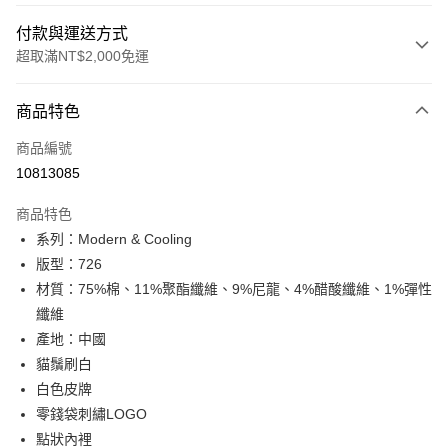
付款與運送方式
超取滿NT$2,000免運
付款方式
商品特色
信用卡一次付款
商品編號
信用卡分期付款
10813085
3 期 0 利率 每期
NT$1,526
21家銀行
商品特色
合作金庫商業銀行
第一商業銀行
超商取貨付款
系列：Modern & Cooling
華南商業銀行
彰化商業銀行
版型：726
LINE Pay
上海商業儲蓄銀行
台北富邦商業銀行
國泰世華商業銀行
兆豐國際商業銀行
材質：75%棉、11%聚酯纖維、9%尼龍、4%醋酸纖維、1%彈性
Apple Pay
臺灣中小企業銀行
台中商業銀行
纖維
匯豐（台灣）商業銀行
華泰商業銀行
產地：中國
悠遊付
聯邦商業銀行
遠東國際商業銀行
貓鬚刷白
元大商業銀行
永豐商業銀行
Google Pay
白色皮牌
玉山商業銀行
星展（台灣）商業銀行
零錢袋刺繡LOGO
台新國際商業銀行
中國信託商業銀行
全盈+PAY
台灣樂天信用卡公司
點狀內裡