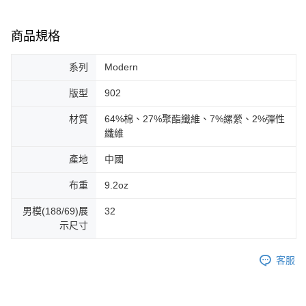
商品規格
系列
Modern
版型
902
材質
64%棉、27%聚酯纖維、7%縲縈、2%彈性
纖維
產地
中國
布重
9.2oz
男模(188/69)展
32
示尺寸
客服