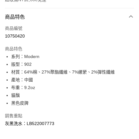
付款方式
商品特色
信用卡一次付款
商品編號
信用卡分期付款
10750420
3 期 0 利率 每期
NT$860
21家銀行
商品特色
合作金庫商業銀行
第一商業銀行
超商取貨付款
系列：Modern
華南商業銀行
彰化商業銀行
版型：902
LINE Pay
上海商業儲蓄銀行
台北富邦商業銀行
國泰世華商業銀行
兆豐國際商業銀行
材質：64%棉、27%聚酯纖維、7%縲縈、2%彈性纖維
Apple Pay
臺灣中小企業銀行
台中商業銀行
產地：中國
匯豐（台灣）商業銀行
華泰商業銀行
布重：9.2oz
悠遊付
聯邦商業銀行
遠東國際商業銀行
貓鬚
元大商業銀行
永豐商業銀行
Google Pay
黑色皮牌
玉山商業銀行
星展（台灣）商業銀行
台新國際商業銀行
中國信託商業銀行
全盈+PAY
銷售重點
台灣樂天信用卡公司
AFTEE先享後付
灰黑洗水：LB522007773
相關說明
【關於「AFTEE先享後付」】