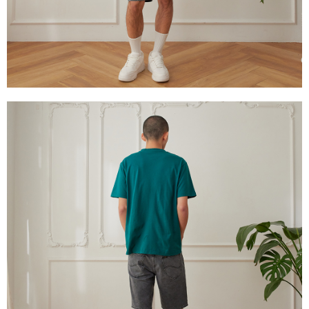
３．未成年的使用者請事先徵得法定代理人或監護人之同意方可使用
門市自取【環保愛地球｜自備購物袋 | 出貨後10天內通知取貨】
「AFTEE先享後付」，若未經同意申辦者引起之損失，本公司不負相關責
任。
免運費
４．使用「AFTEE先享後付」時，將依據個別帳號之用戶狀況，依本公司即
時審查核予不同之上限額度；若仍有額度不足之情形，本公司將視審查結果
國家/地區配送
查看運費
請求用戶進行身份認證。
５．嚴禁一人註冊多個帳號或使用他人資訊註冊。若發現惡意使用之情形，
恩沛科技股份有限公司將有權停止該用戶之使用額度並採取法律行動。