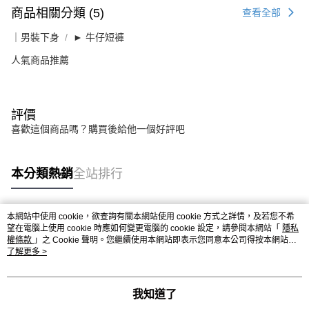
商品相關分類 (5)
查看全部
｜男裝下身
► 牛仔短褲
人氣商品推薦
評價
喜歡這個商品嗎？購買後給他一個好評吧
本分類熱銷
全站排行
本網站中使用 cookie，欲查詢有關本網站使用 cookie 方式之詳情，及若您不希
熱門標籤
望在電腦上使用 cookie 時應如何變更電腦的 cookie 設定，請參閱本網站「
隱私
權條款
」之 Cookie 聲明。您繼續使用本網站即表示您同意本公司得按本網站使
用條款之 Cookie 聲明使用 cookie。
了解更多 >
我知道了