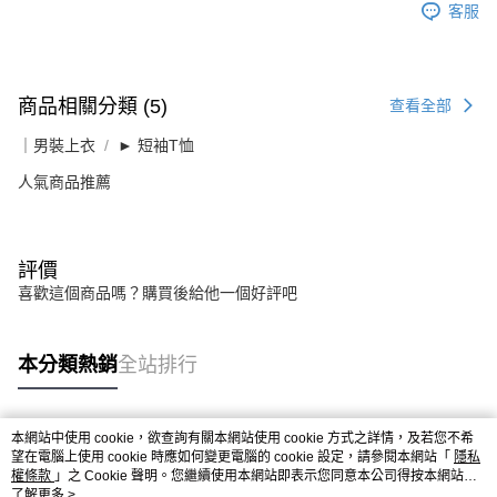
客服
商品相關分類 (5)
查看全部
｜男裝上衣
► 短袖T恤
人氣商品推薦
評價
喜歡這個商品嗎？購買後給他一個好評吧
本分類熱銷
全站排行
本網站中使用 cookie，欲查詢有關本網站使用 cookie 方式之詳情，及若您不希
熱門標籤
望在電腦上使用 cookie 時應如何變更電腦的 cookie 設定，請參閱本網站「
隱私
權條款
」之 Cookie 聲明。您繼續使用本網站即表示您同意本公司得按本網站使
用條款之 Cookie 聲明使用 cookie。
了解更多 >