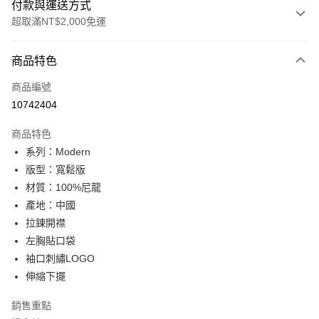
付款與運送方式
超取滿NT$2,000免運
付款方式
商品特色
信用卡一次付款
商品編號
信用卡分期付款
10742404
3 期 0 利率 每期
NT$660
21家銀行
商品特色
合作金庫商業銀行
第一商業銀行
超商取貨付款
系列：Modern
華南商業銀行
彰化商業銀行
版型：寬鬆版
LINE Pay
上海商業儲蓄銀行
台北富邦商業銀行
國泰世華商業銀行
兆豐國際商業銀行
材質：100%尼龍
Apple Pay
臺灣中小企業銀行
台中商業銀行
產地：中國
匯豐（台灣）商業銀行
華泰商業銀行
拉鍊開襟
悠遊付
聯邦商業銀行
遠東國際商業銀行
左胸貼口袋
元大商業銀行
永豐商業銀行
Google Pay
袖口刺繡LOGO
玉山商業銀行
星展（台灣）商業銀行
伸縮下擺
台新國際商業銀行
中國信託商業銀行
全盈+PAY
台灣樂天信用卡公司
AFTEE先享後付
銷售重點