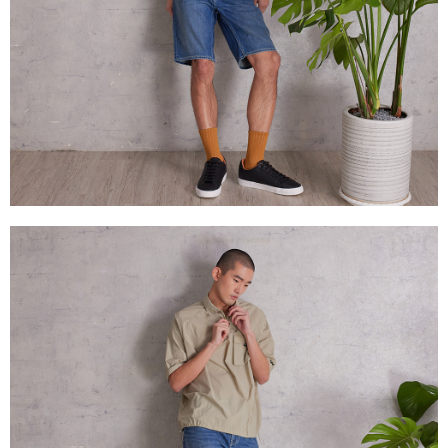
２．關於個人資料處理事宜，請瀏覽以下網址：
每筆NT$240
https://aftee.tw/terms/#terms3
３．未成年的使用者請事先徵得法定代理人或監護人之同意方可使用
門市自取【環保愛地球｜自備購物袋 | 出貨後10天內通知取貨】
「AFTEE先享後付」，若未經同意申辦者引起之損失，本公司不負相關責
任。
免運費
４．使用「AFTEE先享後付」時，將依據個別帳號之用戶狀況，依本公司即
時審查核予不同之上限額度；若仍有額度不足之情形，本公司將視審查結果
國家/地區配送
查看運費
請求用戶進行身份認證。
５．嚴禁一人註冊多個帳號或使用他人資訊註冊。若發現惡意使用之情形，
恩沛科技股份有限公司將有權停止該用戶之使用額度並採取法律行動。