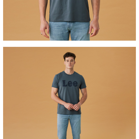
２．關於個人資料處理事宜，請瀏覽以下網址：
每筆NT$240
https://aftee.tw/terms/#terms3
３．未成年的使用者請事先徵得法定代理人或監護人之同意方可使用
門市自取【環保愛地球｜自備購物袋 | 出貨後10天內通知取貨】
「AFTEE先享後付」，若未經同意申辦者引起之損失，本公司不負相關責
任。
免運費
４．使用「AFTEE先享後付」時，將依據個別帳號之用戶狀況，依本公司即
時審查核予不同之上限額度；若仍有額度不足之情形，本公司將視審查結果
國家/地區配送
查看運費
請求用戶進行身份認證。
５．嚴禁一人註冊多個帳號或使用他人資訊註冊。若發現惡意使用之情形，
恩沛科技股份有限公司將有權停止該用戶之使用額度並採取法律行動。