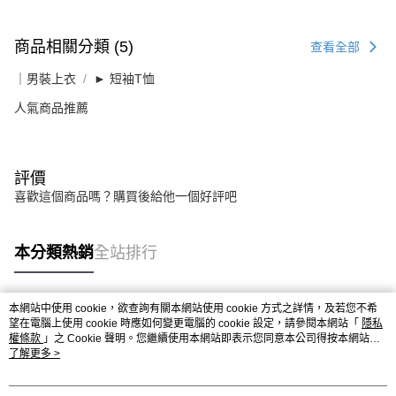
商品相關分類 (5)
查看全部
｜男裝上衣
► 短袖T恤
人氣商品推薦
評價
喜歡這個商品嗎？購買後給他一個好評吧
本分類熱銷
全站排行
本網站中使用 cookie，欲查詢有關本網站使用 cookie 方式之詳情，及若您不希
熱門標籤
望在電腦上使用 cookie 時應如何變更電腦的 cookie 設定，請參閱本網站「
隱私
權條款
」之 Cookie 聲明。您繼續使用本網站即表示您同意本公司得按本網站使
用條款之 Cookie 聲明使用 cookie。
了解更多 >