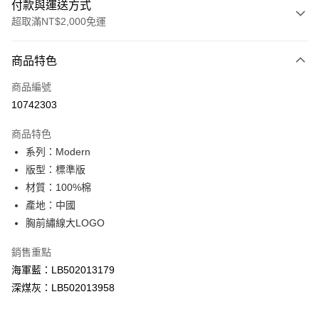
付款與運送方式
超取滿NT$2,000免運
付款方式
商品特色
信用卡一次付款
商品編號
信用卡分期付款
10742303
3 期 0 利率 每期
NT$526
21家銀行
商品特色
合作金庫商業銀行
第一商業銀行
超商取貨付款
系列：Modern
華南商業銀行
彰化商業銀行
版型：標準版
LINE Pay
上海商業儲蓄銀行
台北富邦商業銀行
國泰世華商業銀行
兆豐國際商業銀行
材質：100%棉
Apple Pay
臺灣中小企業銀行
台中商業銀行
產地：中國
匯豐（台灣）商業銀行
華泰商業銀行
胸前繡線大LOGO
悠遊付
聯邦商業銀行
遠東國際商業銀行
元大商業銀行
永豐商業銀行
Google Pay
銷售重點
玉山商業銀行
星展（台灣）商業銀行
海軍藍：LB502013179
台新國際商業銀行
中國信託商業銀行
全盈+PAY
深煤灰：LB502013958
台灣樂天信用卡公司
AFTEE先享後付