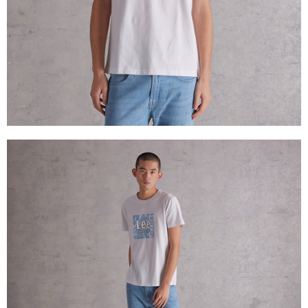
２．關於個人資料處理事宜，請瀏覽以下網址：
每筆NT$240
https://aftee.tw/terms/#terms3
３．未成年的使用者請事先徵得法定代理人或監護人之同意方可使用
門市自取【環保愛地球｜自備購物袋 | 出貨後10天內通知取貨】
「AFTEE先享後付」，若未經同意申辦者引起之損失，本公司不負相關責
任。
免運費
４．使用「AFTEE先享後付」時，將依據個別帳號之用戶狀況，依本公司即
時審查核予不同之上限額度；若仍有額度不足之情形，本公司將視審查結果
國家/地區配送
查看運費
請求用戶進行身份認證。
５．嚴禁一人註冊多個帳號或使用他人資訊註冊。若發現惡意使用之情形，
恩沛科技股份有限公司將有權停止該用戶之使用額度並採取法律行動。