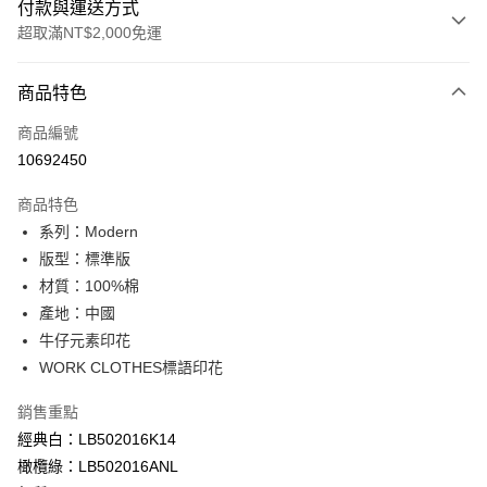
付款與運送方式
超取滿NT$2,000免運
付款方式
商品特色
信用卡一次付款
商品編號
信用卡分期付款
10692450
3 期 0 利率 每期
NT$526
21家銀行
商品特色
合作金庫商業銀行
第一商業銀行
超商取貨付款
系列：Modern
華南商業銀行
彰化商業銀行
版型：標準版
LINE Pay
上海商業儲蓄銀行
台北富邦商業銀行
國泰世華商業銀行
兆豐國際商業銀行
材質：100%棉
Apple Pay
臺灣中小企業銀行
台中商業銀行
產地：中國
匯豐（台灣）商業銀行
華泰商業銀行
牛仔元素印花
悠遊付
聯邦商業銀行
遠東國際商業銀行
WORK CLOTHES標語印花
元大商業銀行
永豐商業銀行
Google Pay
玉山商業銀行
星展（台灣）商業銀行
銷售重點
台新國際商業銀行
中國信託商業銀行
全盈+PAY
經典白：LB502016K14
台灣樂天信用卡公司
AFTEE先享後付
橄欖綠：LB502016ANL