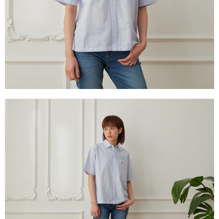
權轉讓予恩沛科技股份有限公司。
離島宅配
２．關於個人資料處理事宜，請瀏覽以下網址：
每筆NT$240
https://aftee.tw/terms/#terms3
３．未成年的使用者請事先徵得法定代理人或監護人之同意方可使用
門市自取【環保愛地球｜自備購物袋 | 出貨後10天內通知取貨】
「AFTEE先享後付」，若未經同意申辦者引起之損失，本公司不負相關責
任。
免運費
４．使用「AFTEE先享後付」時，將依據個別帳號之用戶狀況，依本公司即
時審查核予不同之上限額度；若仍有額度不足之情形，本公司將視審查結果
請求用戶進行身份認證。
５．嚴禁一人註冊多個帳號或使用他人資訊註冊。若發現惡意使用之情形，
恩沛科技股份有限公司將有權停止該用戶之使用額度並採取法律行動。