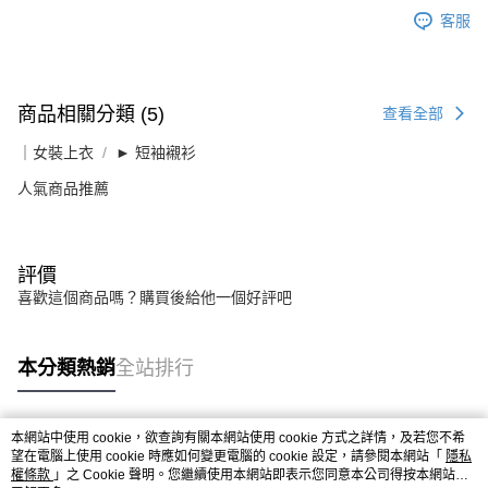
客服
商品相關分類 (5)
查看全部
｜女裝上衣
► 短袖襯衫
人氣商品推薦
評價
喜歡這個商品嗎？購買後給他一個好評吧
本分類熱銷
全站排行
本網站中使用 cookie，欲查詢有關本網站使用 cookie 方式之詳情，及若您不希
熱門標籤
望在電腦上使用 cookie 時應如何變更電腦的 cookie 設定，請參閱本網站「
隱私
權條款
」之 Cookie 聲明。您繼續使用本網站即表示您同意本公司得按本網站使