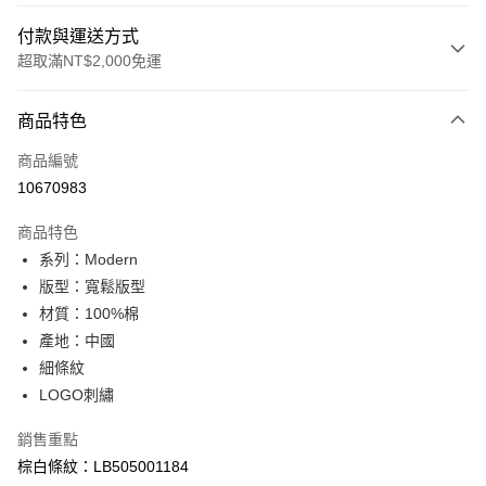
付款與運送方式
超取滿NT$2,000免運
付款方式
商品特色
信用卡一次付款
商品編號
信用卡分期付款
10670983
3 期 0 利率 每期
NT$860
21家銀行
商品特色
合作金庫商業銀行
第一商業銀行
超商取貨付款
系列：Modern
華南商業銀行
彰化商業銀行
版型：寬鬆版型
LINE Pay
上海商業儲蓄銀行
台北富邦商業銀行
國泰世華商業銀行
兆豐國際商業銀行
材質：100%棉
Apple Pay
臺灣中小企業銀行
台中商業銀行
產地：中國
匯豐（台灣）商業銀行
華泰商業銀行
細條紋
悠遊付
聯邦商業銀行
遠東國際商業銀行
LOGO刺繡
元大商業銀行
永豐商業銀行
Google Pay
玉山商業銀行
星展（台灣）商業銀行
銷售重點
台新國際商業銀行
中國信託商業銀行
全盈+PAY
棕白條紋：LB505001184
台灣樂天信用卡公司