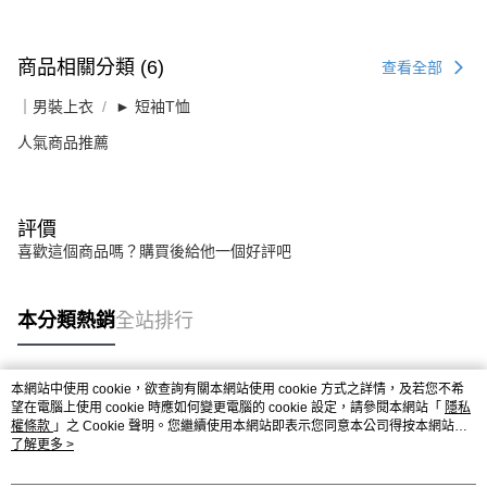
商品相關分類 (6)
查看全部
｜男裝上衣
► 短袖T恤
人氣商品推薦
評價
喜歡這個商品嗎？購買後給他一個好評吧
本分類熱銷
全站排行
本網站中使用 cookie，欲查詢有關本網站使用 cookie 方式之詳情，及若您不希
熱門標籤
望在電腦上使用 cookie 時應如何變更電腦的 cookie 設定，請參閱本網站「
隱私
權條款
」之 Cookie 聲明。您繼續使用本網站即表示您同意本公司得按本網站使
用條款之 Cookie 聲明使用 cookie。
了解更多 >