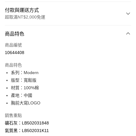
付款與運送方式
超取滿NT$2,000免運
付款方式
商品特色
信用卡一次付款
商品編號
信用卡分期付款
10644408
3 期 0 利率 每期
NT$593
21家銀行
商品特色
合作金庫商業銀行
第一商業銀行
超商取貨付款
系列：Modern
華南商業銀行
彰化商業銀行
版型：寬鬆版
LINE Pay
上海商業儲蓄銀行
台北富邦商業銀行
國泰世華商業銀行
兆豐國際商業銀行
材質：100%棉
Apple Pay
臺灣中小企業銀行
台中商業銀行
產地：中國
匯豐（台灣）商業銀行
華泰商業銀行
胸前大寫LOGO
悠遊付
聯邦商業銀行
遠東國際商業銀行
元大商業銀行
永豐商業銀行
Google Pay
銷售重點
玉山商業銀行
星展（台灣）商業銀行
礦石灰：LB502031848
台新國際商業銀行
中國信託商業銀行
全盈+PAY
氣質黑：LB502031K11
台灣樂天信用卡公司