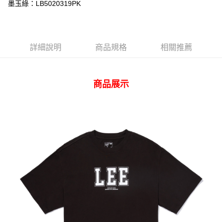
AFTEE先享後付
墨玉綠：LB5020319PK
相關說明
【關於「AFTEE先享後付」】
ATM付款
AFTEE先享後付是「在收到商品之後才付款」的支付方式。 讓您購物簡單
便利好安心！
詳細說明
商品規格
相關推薦
１．簡單：不需註冊會員、不需綁卡、不需儲值。
運送方式
２．便利：只要手機號碼，簡訊認證，即可結帳。
３．安心：先確認商品／服務後，再付款。
全家 取貨付款
商品展示
每筆NT$80，滿NT$2,000(含以上)免運費
【「AFTEE先享後付」結帳流程】
１．於結帳方式選擇「AFTEE先享後付」後，將跳轉至「AFTEE先享後付」
付款後 全家取貨
結帳頁面，進行簡訊認證並確認金額後，即可完成結帳。
２．訂單成立數日內，您將收到繳費通知簡訊。
每筆NT$80，滿NT$2,000(含以上)免運費
３．收到繳費通知簡訊後14天內，點擊此簡訊中的連結，可透過四大超商／
ATM／網路銀行／等多元方式進行付款，方視為交易完成。
7-11 取貨付款
※ 請注意：結帳手續完成當下不需立刻繳費，但若您需要取消訂單，請聯絡
每筆NT$80，滿NT$2,000(含以上)免運費
購買商品的店家。未經商家同意取消之訂單仍視為有效，需透過AFTEE先享
後付繳納相關費用。
付款後 7-11取貨
※ 交易是否成功請以「AFTEE先享後付 」之結帳頁面顯示為準，若有關於
是否繳費成功／繳費後需取消欲退款等相關疑問，請聯繫「AFTEE先享後付
每筆NT$80，滿NT$2,000(含以上)免運費
客戶支援中心」
https://netprotections.freshdesk.com/support/home
宅配
【注意事項】
１．透過由恩沛科技股份有限公司提供之「AFTEE先享後付」服務完成之交
每筆NT$120，滿NT$2,000(含以上)免運費
易，需依本服務之必要範圍內提供個人資料，並將交易相關給付款項請求債