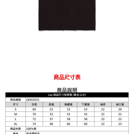
權轉讓予恩沛科技股份有限公司。
離島宅配
２．關於個人資料處理事宜，請瀏覽以下網址：
每筆NT$240
https://aftee.tw/terms/#terms3
３．未成年的使用者請事先徵得法定代理人或監護人之同意方可使用
門市自取【環保愛地球｜自備購物袋 | 出貨後10天內通知取貨】
「AFTEE先享後付」，若未經同意申辦者引起之損失，本公司不負相關責
任。
免運費
４．使用「AFTEE先享後付」時，將依據個別帳號之用戶狀況，依本公司即
時審查核予不同之上限額度；若仍有額度不足之情形，本公司將視審查結果
國家/地區配送
查看運費
請求用戶進行身份認證。
５．嚴禁一人註冊多個帳號或使用他人資訊註冊。若發現惡意使用之情形，
恩沛科技股份有限公司將有權停止該用戶之使用額度並採取法律行動。
商品尺寸表