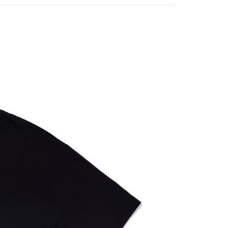
頁面，進行簡訊認證並確認金額後，即可完成結帳。
家取貨
6折起，滿額再高再折920
成立數日內，您將收到繳費通知簡訊。
♂️男女同款♀️
費通知簡訊後14天內，點擊此簡訊中的連結，可透過四大超商
0，滿NT$2,000(含以上)免運費
網路銀行／等多元方式進行付款，方視為交易完成。
：結帳手續完成當下不需立刻繳費，但若您需要取消訂單，請聯
貨付款
的店家。未經商家同意取消之訂單仍視為有效，需透過AFTEE
繳納相關費用。
0，滿NT$2,000(含以上)免運費
否成功請以「AFTEE先享後付 」之結帳頁面顯示為準，若有關於
功／繳費後需取消欲退款等相關疑問，請聯繫「AFTEE先享後
11取貨
援中心」
https://netprotections.freshdesk.com/support/home
0，滿NT$2,000(含以上)免運費
項】
恩沛科技股份有限公司提供之「AFTEE先享後付」服務完成之
依本服務之必要範圍內提供個人資料，並將交易相關給付款項請
20，滿NT$2,000(含以上)免運費
讓予恩沛科技股份有限公司。
個人資料處理事宜，請瀏覽以下網址：
ee.tw/terms/#terms3
40
年的使用者請事先徵得法定代理人或監護人之同意方可使用
E先享後付」，若未經同意申辦者引起之損失，本公司不負相關責
環保愛地球｜自備購物袋 | 出貨後10天內通知取貨】
AFTEE先享後付」時，將依據個別帳號之用戶狀況，依本公司
核予不同之上限額度；若仍有額度不足之情形，本公司將視審查
用戶進行身份認證。
配送
查看運費
一人註冊多個帳號或使用他人資訊註冊。若發現惡意使用之情
科技股份有限公司將有權停止該用戶之使用額度並採取法律行