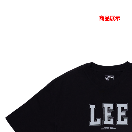
付」結帳
付款後 全
✨全館免運
２．訂單
３．收到繳
每筆NT$8
／ATM／
商品展示
※ 請注意
7-11 取
絡購買商品
先享後付
每筆NT$8
※ 交易是
是否繳費成
付款後 7-
付客戶支
每筆NT$8
【注意事
宅配
１．透過由
交易，需
每筆NT$1
求債權轉
２．關於
離島宅配
https://aft
每筆NT$2
３．未成
「AFTE
門市自取【
任。
４．使用「
免運費
即時審查
結果請求
國家/地區
５．嚴禁
形，恩沛