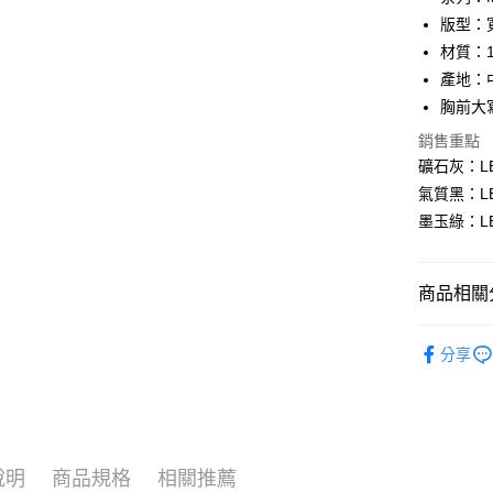
合作金
版型：
超商取貨
華南商
材質：1
LINE Pay
上海商
產地：
國泰世
胸前大
Apple Pay
臺灣中
匯豐（
銷售重點
悠遊付
聯邦商
礦石灰：LB
元大商
Google Pa
氣質黑：LB
玉山商
墨玉綠：LB
台新國
全盈+PAY
台灣樂
AFTEE先
商品相關分
相關說明
【關於「A
ATM付款
｜男裝上
AFTEE
分享
便利好安
人氣商品
１．簡單
２．便利
運送方式
♂ 男裝全
３．安心
♀ 女裝全
全家 取貨
【「AFT
說明
商品規格
相關推薦
每筆NT$8
１．於結帳
Collection