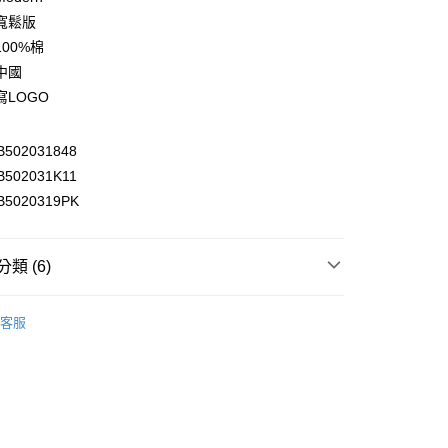
庫商業銀行
第一商業銀行
寬鬆版
付款
業銀行
彰化商業銀行
00%棉
業儲蓄銀行
台北富邦商業銀行
中國
華商業銀行
兆豐國際商業銀行
寫LOGO
小企業銀行
台中商業銀行
台灣）商業銀行
華泰商業銀行
業銀行
遠東國際商業銀行
502031848
業銀行
永豐商業銀行
y
502031K11
業銀行
星展（台灣）商業銀行
5020319PK
際商業銀行
中國信託商業銀行
天信用卡公司
享後付
類 (6)
FTEE先享後付」】
衣
► 短袖T恤
先享後付是「在收到商品之後才付款」的支付方式。 讓您購物簡單
客服
心！
推薦
：不需註冊會員、不需綁卡、不需儲值。
：只要手機號碼，簡訊認證，即可結帳。
部商品
：先確認商品／服務後，再付款。
部商品
付款
EE先享後付」結帳流程】
0，滿NT$2,000(含以上)免運費
方式選擇「AFTEE先享後付」後，將跳轉至「AFTEE先享後
s
▷ Modern