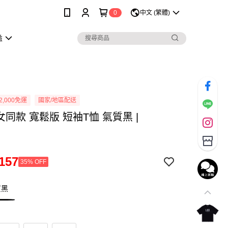
0
中文 (繁體)
益
2,000免運
國家/地區配送
男女同款 寬鬆版 短袖T恤 氣質黑 |
n
157
35% OFF
質黑