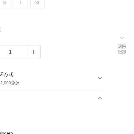
M
L
XL
表
清除
紀錄
送方式
2,000免運
次付款
期付款
0 利率 每期
NT$593
21家銀行
odern