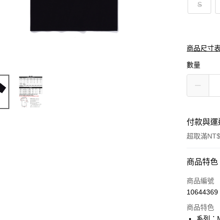
S
商品尺寸
數量
付款與運
超取滿NT$
付款方式
商品特色
信用卡一
商品編號
10644369
信用卡分
商品特色
3 期 
系列：M