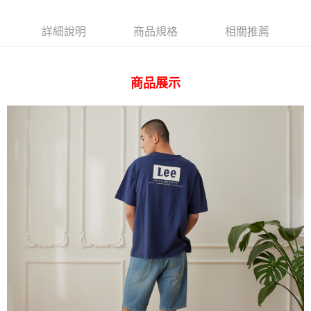
AFTEE先享後付
相關說明
詳細說明
商品規格
相關推薦
【關於「AFTEE先享後付」】
ATM付款
AFTEE先享後付是「在收到商品之後才付款」的支付方式。 讓您購物簡單
便利好安心！
１．簡單：不需註冊會員、不需綁卡、不需儲值。
運送方式
商品展示
２．便利：只要手機號碼，簡訊認證，即可結帳。
３．安心：先確認商品／服務後，再付款。
全家 取貨付款
每筆NT$80，滿NT$2,000(含以上)免運費
【「AFTEE先享後付」結帳流程】
１．於結帳方式選擇「AFTEE先享後付」後，將跳轉至「AFTEE先享後付」
付款後 全家取貨
結帳頁面，進行簡訊認證並確認金額後，即可完成結帳。
２．訂單成立數日內，您將收到繳費通知簡訊。
每筆NT$80，滿NT$2,000(含以上)免運費
３．收到繳費通知簡訊後14天內，點擊此簡訊中的連結，可透過四大超商／
ATM／網路銀行／等多元方式進行付款，方視為交易完成。
7-11 取貨付款
※ 請注意：結帳手續完成當下不需立刻繳費，但若您需要取消訂單，請聯絡
每筆NT$80，滿NT$2,000(含以上)免運費
購買商品的店家。未經商家同意取消之訂單仍視為有效，需透過AFTEE先享
後付繳納相關費用。
付款後 7-11取貨
※ 交易是否成功請以「AFTEE先享後付 」之結帳頁面顯示為準，若有關於
是否繳費成功／繳費後需取消欲退款等相關疑問，請聯繫「AFTEE先享後付
每筆NT$80，滿NT$2,000(含以上)免運費
客戶支援中心」
https://netprotections.freshdesk.com/support/home
宅配
【注意事項】
１．透過由恩沛科技股份有限公司提供之「AFTEE先享後付」服務完成之交
每筆NT$120，滿NT$2,000(含以上)免運費
易，需依本服務之必要範圍內提供個人資料，並將交易相關給付款項請求債