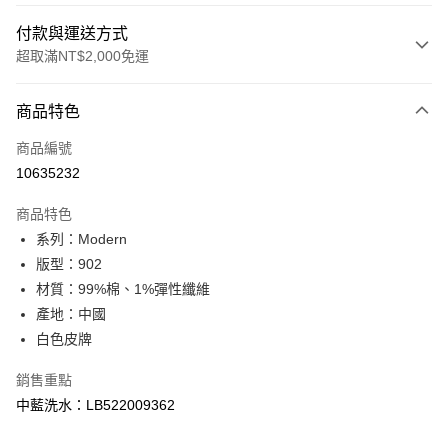
付款與運送方式
超取滿NT$2,000免運
付款方式
商品特色
信用卡一次付款
商品編號
信用卡分期付款
10635232
3 期 0 利率 每期
NT$993
21家銀行
商品特色
合作金庫商業銀行
第一商業銀行
超商取貨付款
系列：Modern
華南商業銀行
彰化商業銀行
版型：902
LINE Pay
上海商業儲蓄銀行
台北富邦商業銀行
國泰世華商業銀行
兆豐國際商業銀行
材質：99%棉、1%彈性纖維
Apple Pay
臺灣中小企業銀行
台中商業銀行
產地：中國
匯豐（台灣）商業銀行
華泰商業銀行
白色皮牌
悠遊付
聯邦商業銀行
遠東國際商業銀行
元大商業銀行
永豐商業銀行
Google Pay
銷售重點
玉山商業銀行
星展（台灣）商業銀行
中藍洗水：LB522009362
台新國際商業銀行
中國信託商業銀行
全盈+PAY
台灣樂天信用卡公司