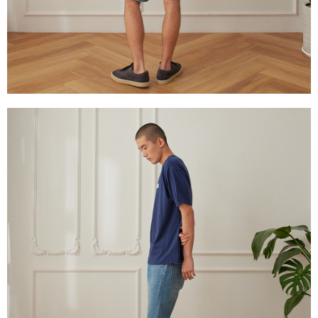
權轉讓予恩沛科技股份有限公司。
離島宅配
２．關於個人資料處理事宜，請瀏覽以下網址：
每筆NT$240
https://aftee.tw/terms/#terms3
３．未成年的使用者請事先徵得法定代理人或監護人之同意方可使用
門市自取【環保愛地球｜自備購物袋 | 出貨後10天內通知取貨】
「AFTEE先享後付」，若未經同意申辦者引起之損失，本公司不負相關責
任。
免運費
４．使用「AFTEE先享後付」時，將依據個別帳號之用戶狀況，依本公司即
時審查核予不同之上限額度；若仍有額度不足之情形，本公司將視審查結果
國家/地區配送
查看運費
請求用戶進行身份認證。
５．嚴禁一人註冊多個帳號或使用他人資訊註冊。若發現惡意使用之情形，
恩沛科技股份有限公司將有權停止該用戶之使用額度並採取法律行動。