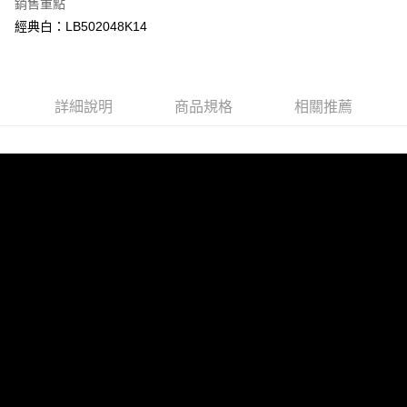
銷售重點
台灣樂天信用卡公司
AFTEE先享後付
經典白：LB502048K14
相關說明
【關於「AFTEE先享後付」】
ATM付款
AFTEE先享後付是「在收到商品之後才付款」的支付方式。 讓您購物簡單
便利好安心！
詳細說明
商品規格
相關推薦
１．簡單：不需註冊會員、不需綁卡、不需儲值。
運送方式
２．便利：只要手機號碼，簡訊認證，即可結帳。
３．安心：先確認商品／服務後，再付款。
全家 取貨付款
每筆NT$80，滿NT$2,000(含以上)免運費
【「AFTEE先享後付」結帳流程】
１．於結帳方式選擇「AFTEE先享後付」後，將跳轉至「AFTEE先享後付」
付款後 全家取貨
結帳頁面，進行簡訊認證並確認金額後，即可完成結帳。
２．訂單成立數日內，您將收到繳費通知簡訊。
每筆NT$80，滿NT$2,000(含以上)免運費
３．收到繳費通知簡訊後14天內，點擊此簡訊中的連結，可透過四大超商／
ATM／網路銀行／等多元方式進行付款，方視為交易完成。
7-11 取貨付款
※ 請注意：結帳手續完成當下不需立刻繳費，但若您需要取消訂單，請聯絡
每筆NT$80，滿NT$2,000(含以上)免運費
購買商品的店家。未經商家同意取消之訂單仍視為有效，需透過AFTEE先享
後付繳納相關費用。
付款後 7-11取貨
※ 交易是否成功請以「AFTEE先享後付 」之結帳頁面顯示為準，若有關於
是否繳費成功／繳費後需取消欲退款等相關疑問，請聯繫「AFTEE先享後付
每筆NT$80，滿NT$2,000(含以上)免運費
客戶支援中心」
https://netprotections.freshdesk.com/support/home
宅配
【注意事項】