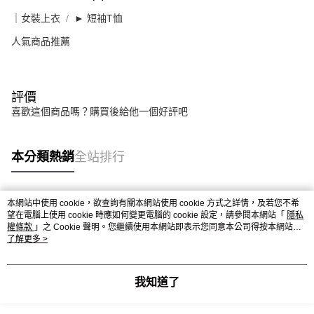
｜女裝上衣
► 短袖T恤
人氣商品推薦
評價
喜歡這個商品嗎？購買後給他一個好評吧
本分類熱銷
全站排行
本網站中使用 cookie，欲查詢有關本網站使用 cookie 方式之詳情，及若您不希
熱門標籤
望在電腦上使用 cookie 時應如何變更電腦的 cookie 設定，請參閱本網站「
隱私
權條款
」之 Cookie 聲明。您繼續使用本網站即表示您同意本公司得按本網站使
用條款之 Cookie 聲明使用 cookie。
了解更多 >
我知道了