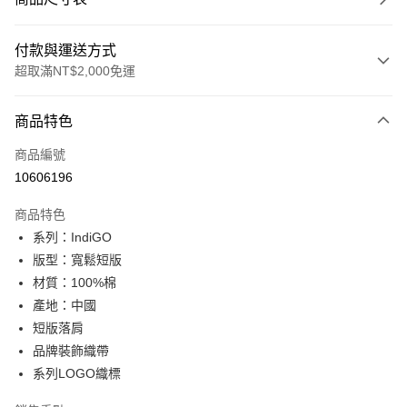
付款與運送方式
超取滿NT$2,000免運
付款方式
商品特色
信用卡一次付款
商品編號
信用卡分期付款
10606196
3 期 0 利率 每期
NT$593
21家銀行
商品特色
合作金庫商業銀行
第一商業銀行
超商取貨付款
系列：IndiGO
華南商業銀行
彰化商業銀行
版型：寬鬆短版
LINE Pay
上海商業儲蓄銀行
台北富邦商業銀行
國泰世華商業銀行
兆豐國際商業銀行
材質：100%棉
Apple Pay
臺灣中小企業銀行
台中商業銀行
產地：中國
匯豐（台灣）商業銀行
華泰商業銀行
短版落肩
悠遊付
聯邦商業銀行
遠東國際商業銀行
品牌裝飾織帶
元大商業銀行
永豐商業銀行
Google Pay
系列LOGO織標
玉山商業銀行
星展（台灣）商業銀行
台新國際商業銀行
中國信託商業銀行
全盈+PAY