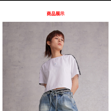
１．透過由恩沛科技股份有限公司提供之「AFTEE先享後付」服務完成之交
每筆NT$120，滿NT$2,000(含以上)免運費
易，需依本服務之必要範圍內提供個人資料，並將交易相關給付款項請求債
權轉讓予恩沛科技股份有限公司。
離島宅配
商品展示
２．關於個人資料處理事宜，請瀏覽以下網址：
每筆NT$240
https://aftee.tw/terms/#terms3
３．未成年的使用者請事先徵得法定代理人或監護人之同意方可使用
門市自取【環保愛地球｜自備購物袋 | 出貨後10天內通知取貨】
「AFTEE先享後付」，若未經同意申辦者引起之損失，本公司不負相關責
任。
免運費
４．使用「AFTEE先享後付」時，將依據個別帳號之用戶狀況，依本公司即
時審查核予不同之上限額度；若仍有額度不足之情形，本公司將視審查結果
國家/地區配送
查看運費
請求用戶進行身份認證。
５．嚴禁一人註冊多個帳號或使用他人資訊註冊。若發現惡意使用之情形，
恩沛科技股份有限公司將有權停止該用戶之使用額度並採取法律行動。