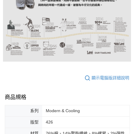
顯示電腦版詳細說明
商品規格
系列
Modern & Cooling
版型
426
材質
76%棉、14%聚酯纖維、8%縲縈、2%彈性