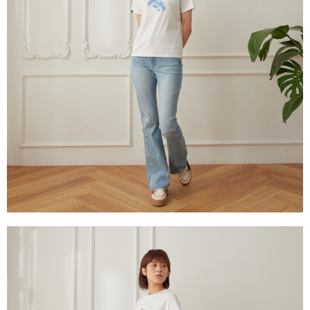
權轉讓予恩沛科技股份有限公司。
離島宅配
２．關於個人資料處理事宜，請瀏覽以下網址：
每筆NT$240
https://aftee.tw/terms/#terms3
３．未成年的使用者請事先徵得法定代理人或監護人之同意方可使用
門市自取【環保愛地球｜自備購物袋 | 出貨後10天內通知取貨】
「AFTEE先享後付」，若未經同意申辦者引起之損失，本公司不負相關責
任。
免運費
４．使用「AFTEE先享後付」時，將依據個別帳號之用戶狀況，依本公司即
時審查核予不同之上限額度；若仍有額度不足之情形，本公司將視審查結果
國家/地區配送
查看運費
請求用戶進行身份認證。
５．嚴禁一人註冊多個帳號或使用他人資訊註冊。若發現惡意使用之情形，
恩沛科技股份有限公司將有權停止該用戶之使用額度並採取法律行動。