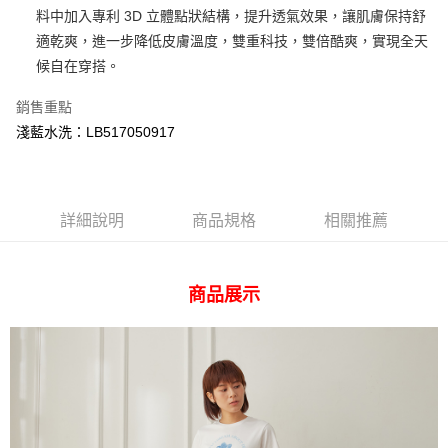
AFTEE先享後付
料中加入專利 3D 立體點狀結構，提升透氣效果，讓肌膚保持舒
相關說明
適乾爽，進一步降低皮膚溫度，雙重科技，雙倍酷爽，實現全天
【關於「AFTEE先享後付」】
ATM付款
候自在穿搭。
AFTEE先享後付是「在收到商品之後才付款」的支付方式。 讓您購物簡單
便利好安心！
１．簡單：不需註冊會員、不需綁卡、不需儲值。
銷售重點
運送方式
２．便利：只要手機號碼，簡訊認證，即可結帳。
淺藍水洗：LB517050917
３．安心：先確認商品／服務後，再付款。
全家 取貨付款
每筆NT$80，滿NT$2,000(含以上)免運費
【「AFTEE先享後付」結帳流程】
１．於結帳方式選擇「AFTEE先享後付」後，將跳轉至「AFTEE先享後付」
付款後 全家取貨
結帳頁面，進行簡訊認證並確認金額後，即可完成結帳。
詳細說明
商品規格
相關推薦
２．訂單成立數日內，您將收到繳費通知簡訊。
每筆NT$80，滿NT$2,000(含以上)免運費
３．收到繳費通知簡訊後14天內，點擊此簡訊中的連結，可透過四大超商／
ATM／網路銀行／等多元方式進行付款，方視為交易完成。
7-11 取貨付款
※ 請注意：結帳手續完成當下不需立刻繳費，但若您需要取消訂單，請聯絡
商品展示
每筆NT$80，滿NT$2,000(含以上)免運費
購買商品的店家。未經商家同意取消之訂單仍視為有效，需透過AFTEE先享
後付繳納相關費用。
付款後 7-11取貨
※ 交易是否成功請以「AFTEE先享後付 」之結帳頁面顯示為準，若有關於
是否繳費成功／繳費後需取消欲退款等相關疑問，請聯繫「AFTEE先享後付
每筆NT$80，滿NT$2,000(含以上)免運費
客戶支援中心」
https://netprotections.freshdesk.com/support/home
宅配
【注意事項】
１．透過由恩沛科技股份有限公司提供之「AFTEE先享後付」服務完成之交
每筆NT$120，滿NT$2,000(含以上)免運費
易，需依本服務之必要範圍內提供個人資料，並將交易相關給付款項請求債