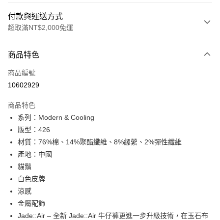
付款與運送方式
超取滿NT$2,000免運
付款方式
商品特色
信用卡一次付款
商品編號
信用卡分期付款
10602929
3 期 0 利率 每期
NT$1,460
21家銀行
商品特色
合作金庫商業銀行
第一商業銀行
超商取貨付款
系列：Modern & Cooling
華南商業銀行
彰化商業銀行
版型：426
LINE Pay
上海商業儲蓄銀行
台北富邦商業銀行
國泰世華商業銀行
兆豐國際商業銀行
材質：76%棉、14%聚酯纖維、8%縲縈、2%彈性纖維
Apple Pay
臺灣中小企業銀行
台中商業銀行
產地：中國
匯豐（台灣）商業銀行
華泰商業銀行
貓鬚
悠遊付
聯邦商業銀行
遠東國際商業銀行
白色皮牌
元大商業銀行
永豐商業銀行
Google Pay
涼感
玉山商業銀行
星展（台灣）商業銀行
金屬配飾
台新國際商業銀行
中國信託商業銀行
全盈+PAY
台灣樂天信用卡公司
Jade::Air – 全新 Jade::Air 牛仔褲更進一步升級技術，在玉石布