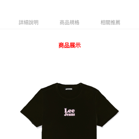
AFTEE先享後付
相關說明
【關於「AFTEE先享後付」】
ATM付款
AFTEE先享後付是「在收到商品之後才付款」的支付方式。 讓您購物簡單
詳細說明
商品規格
相關推薦
便利好安心！
１．簡單：不需註冊會員、不需綁卡、不需儲值。
運送方式
２．便利：只要手機號碼，簡訊認證，即可結帳。
３．安心：先確認商品／服務後，再付款。
商品展示
全家 取貨付款
每筆NT$80，滿NT$2,000(含以上)免運費
【「AFTEE先享後付」結帳流程】
１．於結帳方式選擇「AFTEE先享後付」後，將跳轉至「AFTEE先享後付」
付款後 全家取貨
結帳頁面，進行簡訊認證並確認金額後，即可完成結帳。
２．訂單成立數日內，您將收到繳費通知簡訊。
每筆NT$80，滿NT$2,000(含以上)免運費
３．收到繳費通知簡訊後14天內，點擊此簡訊中的連結，可透過四大超商／
ATM／網路銀行／等多元方式進行付款，方視為交易完成。
7-11 取貨付款
※ 請注意：結帳手續完成當下不需立刻繳費，但若您需要取消訂單，請聯絡
每筆NT$80，滿NT$2,000(含以上)免運費
購買商品的店家。未經商家同意取消之訂單仍視為有效，需透過AFTEE先享
後付繳納相關費用。
付款後 7-11取貨
※ 交易是否成功請以「AFTEE先享後付 」之結帳頁面顯示為準，若有關於
是否繳費成功／繳費後需取消欲退款等相關疑問，請聯繫「AFTEE先享後付
每筆NT$80，滿NT$2,000(含以上)免運費
客戶支援中心」
https://netprotections.freshdesk.com/support/home
宅配
【注意事項】
１．透過由恩沛科技股份有限公司提供之「AFTEE先享後付」服務完成之交
每筆NT$120，滿NT$2,000(含以上)免運費