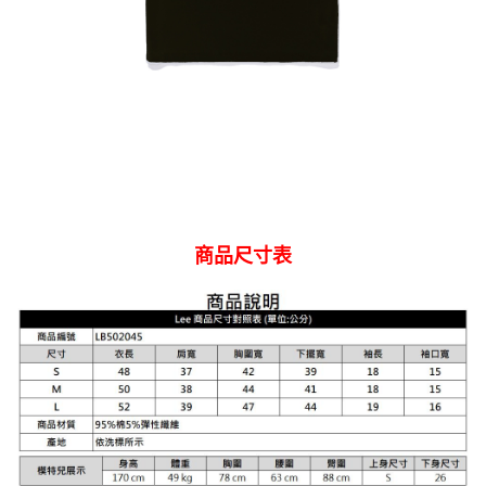
易，需依本服務之必要範圍內提供個人資料，並將交易相關給付款項請求債
權轉讓予恩沛科技股份有限公司。
離島宅配
２．關於個人資料處理事宜，請瀏覽以下網址：
每筆NT$240
https://aftee.tw/terms/#terms3
３．未成年的使用者請事先徵得法定代理人或監護人之同意方可使用
門市自取【環保愛地球｜自備購物袋 | 出貨後10天內通知取貨】
「AFTEE先享後付」，若未經同意申辦者引起之損失，本公司不負相關責
任。
免運費
４．使用「AFTEE先享後付」時，將依據個別帳號之用戶狀況，依本公司即
時審查核予不同之上限額度；若仍有額度不足之情形，本公司將視審查結果
國家/地區配送
查看運費
請求用戶進行身份認證。
５．嚴禁一人註冊多個帳號或使用他人資訊註冊。若發現惡意使用之情形，
恩沛科技股份有限公司將有權停止該用戶之使用額度並採取法律行動。
商品尺寸表