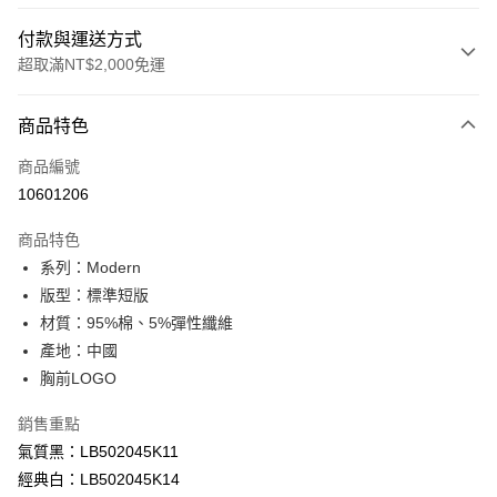
付款與運送方式
超取滿NT$2,000免運
付款方式
商品特色
信用卡一次付款
商品編號
信用卡分期付款
10601206
3 期 0 利率 每期
NT$526
21家銀行
商品特色
合作金庫商業銀行
第一商業銀行
超商取貨付款
系列：Modern
華南商業銀行
彰化商業銀行
版型：標準短版
LINE Pay
上海商業儲蓄銀行
台北富邦商業銀行
國泰世華商業銀行
兆豐國際商業銀行
材質：95%棉、5%彈性纖維
Apple Pay
臺灣中小企業銀行
台中商業銀行
產地：中國
匯豐（台灣）商業銀行
華泰商業銀行
胸前LOGO
悠遊付
聯邦商業銀行
遠東國際商業銀行
元大商業銀行
永豐商業銀行
Google Pay
銷售重點
玉山商業銀行
星展（台灣）商業銀行
氣質黑：LB502045K11
台新國際商業銀行
中國信託商業銀行
全盈+PAY
經典白：LB502045K14
台灣樂天信用卡公司