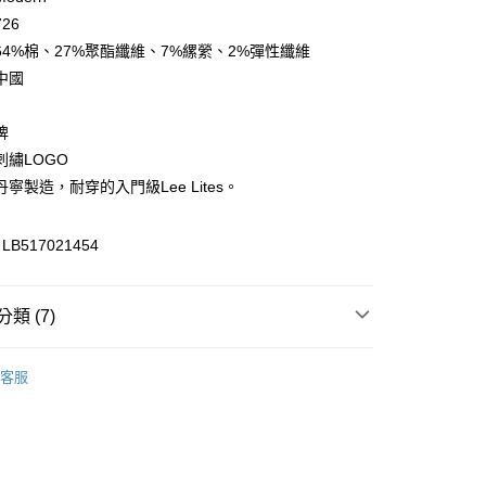
庫商業銀行
第一商業銀行
26
付款
業銀行
彰化商業銀行
64%棉、27%聚酯纖維、7%縲縈、2%彈性纖維
業儲蓄銀行
台北富邦商業銀行
中國
華商業銀行
兆豐國際商業銀行
小企業銀行
台中商業銀行
牌
台灣）商業銀行
華泰商業銀行
業銀行
遠東國際商業銀行
刺繡LOGO
業銀行
永豐商業銀行
y
寧製造，耐穿的入門級Lee Lites。
業銀行
星展（台灣）商業銀行
際商業銀行
中國信託商業銀行
B517021454
天信用卡公司
享後付
FTEE先享後付」】
類 (7)
先享後付是「在收到商品之後才付款」的支付方式。 讓您購物簡單
心！
身
► 牛仔長褲
：不需註冊會員、不需綁卡、不需儲值。
客服
：只要手機號碼，簡訊認證，即可結帳。
推薦
：先確認商品／服務後，再付款。
部商品
付款
EE先享後付」結帳流程】
s
▷ Cooling
0，滿NT$2,000(含以上)免運費
方式選擇「AFTEE先享後付」後，將跳轉至「AFTEE先享後