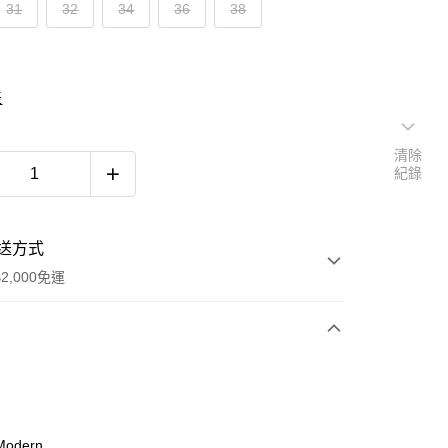
31
32
34
36
38
表
清除
紀錄
送方式
2,000免運
次付款
期付款
0 利率 每期
NT$1,393
21家銀行
odern