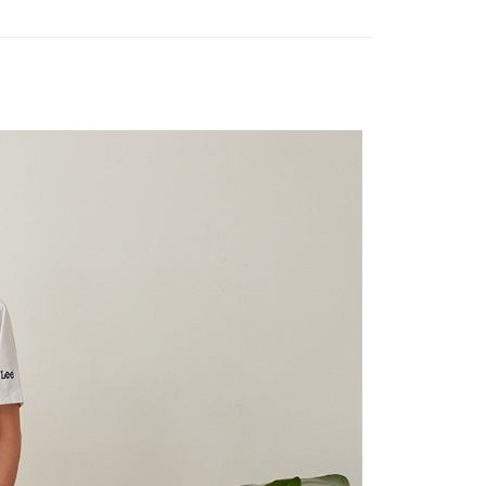
頁面，進行簡訊認證並確認金額後，即可完成結帳。
s
▷ Modern
家取貨
成立數日內，您將收到繳費通知簡訊。
費通知簡訊後14天內，點擊此簡訊中的連結，可透過四大超商
身
► 玉石科技｜輕磅｜涼感
0，滿NT$2,000(含以上)免運費
網路銀行／等多元方式進行付款，方視為交易完成。
：結帳手續完成當下不需立刻繳費，但若您需要取消訂單，請聯
6折起，滿額再高再折920
♂️男裝－👖下著
貨付款
的店家。未經商家同意取消之訂單仍視為有效，需透過AFTEE
繳納相關費用。
0，滿NT$2,000(含以上)免運費
否成功請以「AFTEE先享後付 」之結帳頁面顯示為準，若有關於
功／繳費後需取消欲退款等相關疑問，請聯繫「AFTEE先享後
11取貨
援中心」
https://netprotections.freshdesk.com/support/home
0，滿NT$2,000(含以上)免運費
項】
恩沛科技股份有限公司提供之「AFTEE先享後付」服務完成之
依本服務之必要範圍內提供個人資料，並將交易相關給付款項請
20，滿NT$2,000(含以上)免運費
讓予恩沛科技股份有限公司。
個人資料處理事宜，請瀏覽以下網址：
ee.tw/terms/#terms3
40
年的使用者請事先徵得法定代理人或監護人之同意方可使用
E先享後付」，若未經同意申辦者引起之損失，本公司不負相關責
環保愛地球｜自備購物袋 | 出貨後10天內通知取貨】
AFTEE先享後付」時，將依據個別帳號之用戶狀況，依本公司
核予不同之上限額度；若仍有額度不足之情形，本公司將視審查
用戶進行身份認證。
配送
查看運費
一人註冊多個帳號或使用他人資訊註冊。若發現惡意使用之情
科技股份有限公司將有權停止該用戶之使用額度並採取法律行