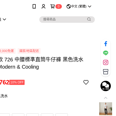
0
中文 (繁體)
益
2,000免運
國家/地區配送
男款 726 中腰標準直筒牛仔褲 黑色洗水
 Modern & Cooling
762
10% OFF
色洗水