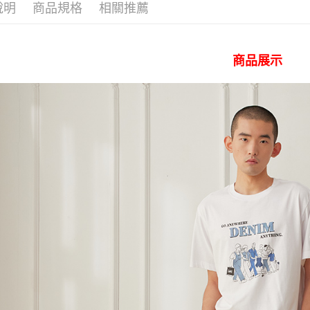
付」結帳
說明
商品規格
相關推薦
Collection
付款後 全
２．訂單
３．收到繳
｜男裝下
每筆NT$8
／ATM／
※ 請注意
✨全館免運
商品展示
7-11 取
絡購買商品
先享後付
每筆NT$8
※ 交易是
是否繳費成
付款後 7-
付客戶支
每筆NT$8
【注意事
宅配
１．透過由
交易，需
每筆NT$1
求債權轉
２．關於
離島宅配
https://aft
每筆NT$2
３．未成
「AFTE
門市自取【
任。
４．使用「
免運費
即時審查
結果請求
國家/地區
５．嚴禁
形，恩沛