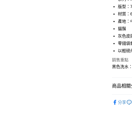
合作金
版型：7
超商取貨
華南商
材質：
LINE Pay
上海商
產地：
國泰世
貓鬚
Apple Pay
臺灣中
灰色皮
匯豐（
悠遊付
聯邦商
零錢袋
元大商
Google Pa
以輕磅丹
玉山商
銷售重點
台新國
全盈+PAY
黑色洗水：L
台灣樂
AFTEE先
相關說明
【關於「A
商品相關分
ATM付款
AFTEE
便利好安
｜男裝下
１．簡單
分享
２．便利
人氣商品
運送方式
３．安心
♂ 男裝全
全家 取貨
【「AFT
Collection
每筆NT$8
１．於結帳