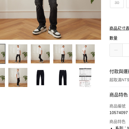
30
商品尺寸
數量
付款與運
超取滿NT$
付款方式
商品特色
信用卡一
商品編號
10574097
信用卡分
商品特色
3 期 
系列：M