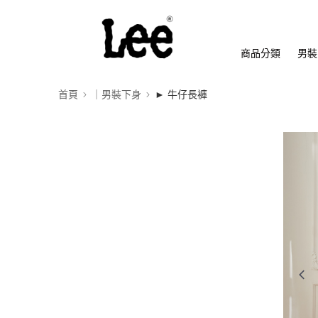
商品分類
男裝
首頁
｜男裝下身
► 牛仔長褲