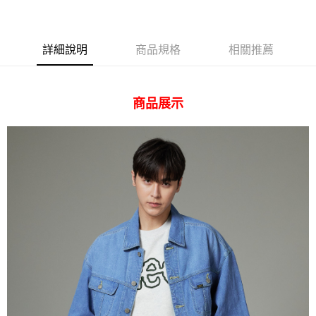
AFTEE先享後付
相關說明
【關於「AFTEE先享後付」】
ATM付款
AFTEE先享後付是「在收到商品之後才付款」的支付方式。 讓您購物簡單
詳細說明
商品規格
相關推薦
便利好安心！
１．簡單：不需註冊會員、不需綁卡、不需儲值。
運送方式
２．便利：只要手機號碼，簡訊認證，即可結帳。
３．安心：先確認商品／服務後，再付款。
商品展示
全家 取貨付款
每筆NT$80，滿NT$2,000(含以上)免運費
【「AFTEE先享後付」結帳流程】
１．於結帳方式選擇「AFTEE先享後付」後，將跳轉至「AFTEE先享後付」
付款後 全家取貨
結帳頁面，進行簡訊認證並確認金額後，即可完成結帳。
２．訂單成立數日內，您將收到繳費通知簡訊。
每筆NT$80，滿NT$2,000(含以上)免運費
３．收到繳費通知簡訊後14天內，點擊此簡訊中的連結，可透過四大超商／
ATM／網路銀行／等多元方式進行付款，方視為交易完成。
7-11 取貨付款
※ 請注意：結帳手續完成當下不需立刻繳費，但若您需要取消訂單，請聯絡
每筆NT$80，滿NT$2,000(含以上)免運費
購買商品的店家。未經商家同意取消之訂單仍視為有效，需透過AFTEE先享
後付繳納相關費用。
付款後 7-11取貨
※ 交易是否成功請以「AFTEE先享後付 」之結帳頁面顯示為準，若有關於
是否繳費成功／繳費後需取消欲退款等相關疑問，請聯繫「AFTEE先享後付
每筆NT$80，滿NT$2,000(含以上)免運費
客戶支援中心」
https://netprotections.freshdesk.com/support/home
宅配
【注意事項】
１．透過由恩沛科技股份有限公司提供之「AFTEE先享後付」服務完成之交
每筆NT$120，滿NT$2,000(含以上)免運費
易，需依本服務之必要範圍內提供個人資料，並將交易相關給付款項請求債