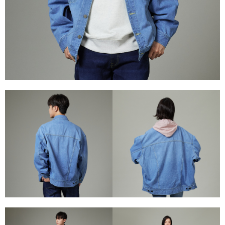
權轉讓予恩沛科技股份有限公司。
離島宅配
２．關於個人資料處理事宜，請瀏覽以下網址：
每筆NT$240
https://aftee.tw/terms/#terms3
３．未成年的使用者請事先徵得法定代理人或監護人之同意方可使用
門市自取【環保愛地球｜自備購物袋 | 出貨後10天內通知取貨】
「AFTEE先享後付」，若未經同意申辦者引起之損失，本公司不負相關責
任。
免運費
４．使用「AFTEE先享後付」時，將依據個別帳號之用戶狀況，依本公司即
時審查核予不同之上限額度；若仍有額度不足之情形，本公司將視審查結果
請求用戶進行身份認證。
５．嚴禁一人註冊多個帳號或使用他人資訊註冊。若發現惡意使用之情形，
恩沛科技股份有限公司將有權停止該用戶之使用額度並採取法律行動。