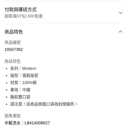
付款與運送方式
超取滿NT$2,000免運
付款方式
商品特色
信用卡一次付款
商品編號
信用卡分期付款
10567382
3 期 0 利率 每期
NT$1,660
21家銀行
商品特色
合作金庫商業銀行
第一商業銀行
超商取貨付款
系列：Modern
華南商業銀行
彰化商業銀行
版型：寬鬆版型
LINE Pay
上海商業儲蓄銀行
台北富邦商業銀行
國泰世華商業銀行
兆豐國際商業銀行
材質：100%棉
Apple Pay
臺灣中小企業銀行
台中商業銀行
產地：中國
匯豐（台灣）商業銀行
華泰商業銀行
胸前雙口袋
悠遊付
聯邦商業銀行
遠東國際商業銀行
請注意！該商品側面口袋為封閉縫死。
元大商業銀行
永豐商業銀行
Google Pay
玉山商業銀行
星展（台灣）商業銀行
銷售重點
台新國際商業銀行
中國信託商業銀行
全盈+PAY
中藍洗水：LB414008627
台灣樂天信用卡公司