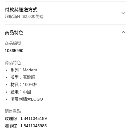
付款與運送方式
超取滿NT$2,000免運
付款方式
商品特色
信用卡一次付款
商品編號
信用卡分期付款
10565990
3 期 0 利率 每期
NT$1,126
21家銀行
商品特色
合作金庫商業銀行
第一商業銀行
超商取貨付款
系列：Modern
華南商業銀行
彰化商業銀行
版型：寬鬆版
LINE Pay
上海商業儲蓄銀行
台北富邦商業銀行
國泰世華商業銀行
兆豐國際商業銀行
材質：100%棉
Apple Pay
臺灣中小企業銀行
台中商業銀行
產地：中國
匯豐（台灣）商業銀行
華泰商業銀行
漸層刺繡大LOGO
悠遊付
聯邦商業銀行
遠東國際商業銀行
元大商業銀行
永豐商業銀行
Google Pay
銷售重點
玉山商業銀行
星展（台灣）商業銀行
玫瑰粉：LB411045189
台新國際商業銀行
中國信託商業銀行
全盈+PAY
咖啡棕：LB411045985
台灣樂天信用卡公司