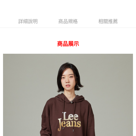
AFTEE先享後付
相關說明
【關於「AFTEE先享後付」】
ATM付款
AFTEE先享後付是「在收到商品之後才付款」的支付方式。 讓您購物簡單
詳細說明
商品規格
相關推薦
便利好安心！
１．簡單：不需註冊會員、不需綁卡、不需儲值。
運送方式
２．便利：只要手機號碼，簡訊認證，即可結帳。
３．安心：先確認商品／服務後，再付款。
商品展示
全家 取貨付款
每筆NT$80，滿NT$2,000(含以上)免運費
【「AFTEE先享後付」結帳流程】
１．於結帳方式選擇「AFTEE先享後付」後，將跳轉至「AFTEE先享後付」
付款後 全家取貨
結帳頁面，進行簡訊認證並確認金額後，即可完成結帳。
２．訂單成立數日內，您將收到繳費通知簡訊。
每筆NT$80，滿NT$2,000(含以上)免運費
３．收到繳費通知簡訊後14天內，點擊此簡訊中的連結，可透過四大超商／
ATM／網路銀行／等多元方式進行付款，方視為交易完成。
7-11 取貨付款
※ 請注意：結帳手續完成當下不需立刻繳費，但若您需要取消訂單，請聯絡
每筆NT$80，滿NT$2,000(含以上)免運費
購買商品的店家。未經商家同意取消之訂單仍視為有效，需透過AFTEE先享
後付繳納相關費用。
付款後 7-11取貨
※ 交易是否成功請以「AFTEE先享後付 」之結帳頁面顯示為準，若有關於
是否繳費成功／繳費後需取消欲退款等相關疑問，請聯繫「AFTEE先享後付
每筆NT$80，滿NT$2,000(含以上)免運費
客戶支援中心」
https://netprotections.freshdesk.com/support/home
宅配
【注意事項】
１．透過由恩沛科技股份有限公司提供之「AFTEE先享後付」服務完成之交
每筆NT$120，滿NT$2,000(含以上)免運費
易，需依本服務之必要範圍內提供個人資料，並將交易相關給付款項請求債