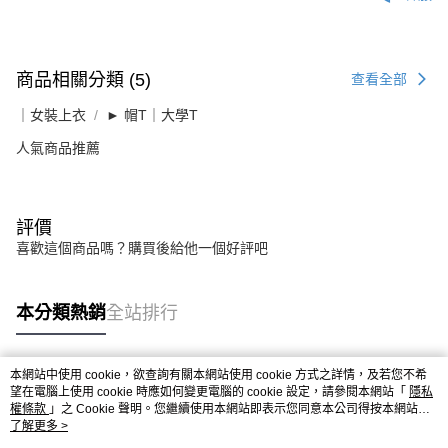
商品相關分類 (5)
查看全部
｜女裝上衣
► 帽T｜大學T
人氣商品推薦
評價
喜歡這個商品嗎？購買後給他一個好評吧
本分類熱銷
全站排行
本網站中使用 cookie，欲查詢有關本網站使用 cookie 方式之詳情，及若您不希
熱門標籤
望在電腦上使用 cookie 時應如何變更電腦的 cookie 設定，請參閱本網站「
隱私
權條款
」之 Cookie 聲明。您繼續使用本網站即表示您同意本公司得按本網站使
用條款之 Cookie 聲明使用 cookie。
了解更多 >