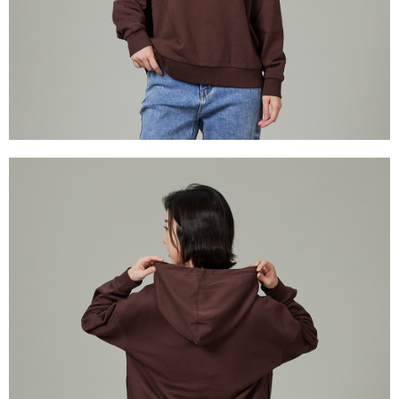
權轉讓予恩沛科技股份有限公司。
離島宅配
２．關於個人資料處理事宜，請瀏覽以下網址：
每筆NT$240
https://aftee.tw/terms/#terms3
３．未成年的使用者請事先徵得法定代理人或監護人之同意方可使用
門市自取【環保愛地球｜自備購物袋 | 出貨後10天內通知取貨】
「AFTEE先享後付」，若未經同意申辦者引起之損失，本公司不負相關責
任。
免運費
４．使用「AFTEE先享後付」時，將依據個別帳號之用戶狀況，依本公司即
時審查核予不同之上限額度；若仍有額度不足之情形，本公司將視審查結果
國家/地區配送
查看運費
請求用戶進行身份認證。
５．嚴禁一人註冊多個帳號或使用他人資訊註冊。若發現惡意使用之情形，
恩沛科技股份有限公司將有權停止該用戶之使用額度並採取法律行動。