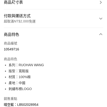
商品尺寸表
付款與運送方式
超取滿NT$2,000免運
付款方式
商品特色
信用卡一次付款
商品編號
信用卡分期付款
10549716
3 期 0 利率 每期
NT$526
21家銀行
商品特色
合作金庫商業銀行
第一商業銀行
超商取貨付款
系列：RUOHAN WANG
華南商業銀行
彰化商業銀行
版型：寬鬆版
LINE Pay
上海商業儲蓄銀行
台北富邦商業銀行
國泰世華商業銀行
兆豐國際商業銀行
材質：100%棉
Apple Pay
臺灣中小企業銀行
台中商業銀行
產地：中國
匯豐（台灣）商業銀行
華泰商業銀行
刺繡布標LOGO
悠遊付
聯邦商業銀行
遠東國際商業銀行
元大商業銀行
永豐商業銀行
Google Pay
銷售重點
玉山商業銀行
星展（台灣）商業銀行
晴空藍：LB502028954
台新國際商業銀行
中國信託商業銀行