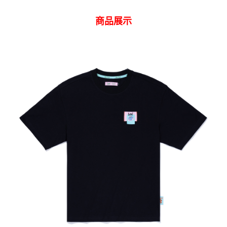
１．透過由恩沛科技股份有限公司提供之「AFTEE先享後付」服務完成之交
每筆NT$120，滿NT$2,000(含以上)免運費
易，需依本服務之必要範圍內提供個人資料，並將交易相關給付款項請求債
商品展示
權轉讓予恩沛科技股份有限公司。
離島宅配
２．關於個人資料處理事宜，請瀏覽以下網址：
每筆NT$240
https://aftee.tw/terms/#terms3
３．未成年的使用者請事先徵得法定代理人或監護人之同意方可使用
門市自取【環保愛地球｜自備購物袋 | 出貨後10天內通知取貨】
「AFTEE先享後付」，若未經同意申辦者引起之損失，本公司不負相關責
任。
免運費
４．使用「AFTEE先享後付」時，將依據個別帳號之用戶狀況，依本公司即
時審查核予不同之上限額度；若仍有額度不足之情形，本公司將視審查結果
國家/地區配送
查看運費
請求用戶進行身份認證。
５．嚴禁一人註冊多個帳號或使用他人資訊註冊。若發現惡意使用之情形，
恩沛科技股份有限公司將有權停止該用戶之使用額度並採取法律行動。