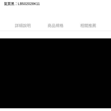
全盈+PAY
氣質黑：LB502028K11
台灣樂天信用卡公司
AFTEE先享後付
相關說明
【關於「AFTEE先享後付」】
ATM付款
AFTEE先享後付是「在收到商品之後才付款」的支付方式。 讓您購物簡單
詳細說明
商品規格
相關推薦
便利好安心！
１．簡單：不需註冊會員、不需綁卡、不需儲值。
運送方式
２．便利：只要手機號碼，簡訊認證，即可結帳。
３．安心：先確認商品／服務後，再付款。
全家 取貨付款
每筆NT$80，滿NT$2,000(含以上)免運費
【「AFTEE先享後付」結帳流程】
１．於結帳方式選擇「AFTEE先享後付」後，將跳轉至「AFTEE先享後付」
付款後 全家取貨
結帳頁面，進行簡訊認證並確認金額後，即可完成結帳。
２．訂單成立數日內，您將收到繳費通知簡訊。
每筆NT$80，滿NT$2,000(含以上)免運費
３．收到繳費通知簡訊後14天內，點擊此簡訊中的連結，可透過四大超商／
ATM／網路銀行／等多元方式進行付款，方視為交易完成。
7-11 取貨付款
※ 請注意：結帳手續完成當下不需立刻繳費，但若您需要取消訂單，請聯絡
每筆NT$80，滿NT$2,000(含以上)免運費
購買商品的店家。未經商家同意取消之訂單仍視為有效，需透過AFTEE先享
後付繳納相關費用。
付款後 7-11取貨
※ 交易是否成功請以「AFTEE先享後付 」之結帳頁面顯示為準，若有關於
是否繳費成功／繳費後需取消欲退款等相關疑問，請聯繫「AFTEE先享後付
每筆NT$80，滿NT$2,000(含以上)免運費
客戶支援中心」
https://netprotections.freshdesk.com/support/home
宅配
【注意事項】