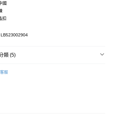
中國
華商業銀行
兆豐國際商業銀行
鍊
小企業銀行
台中商業銀行
晶扣
台灣）商業銀行
華泰商業銀行
業銀行
遠東國際商業銀行
業銀行
永豐商業銀行
y
B523002904
業銀行
星展（台灣）商業銀行
際商業銀行
中國信託商業銀行
天信用卡公司
類 (5)
享後付
身
► 裙裝
FTEE先享後付」】
客服
先享後付是「在收到商品之後才付款」的支付方式。 讓您購物簡單
推薦
心！
：不需註冊會員、不需綁卡、不需儲值。
部商品
：只要手機號碼，簡訊認證，即可結帳。
s
▷ Modern
：先確認商品／服務後，再付款。
付款
6折起，滿額再高再折920
♀️女裝－👖下著
EE先享後付」結帳流程】
0，滿NT$2,000(含以上)免運費
方式選擇「AFTEE先享後付」後，將跳轉至「AFTEE先享後
頁面，進行簡訊認證並確認金額後，即可完成結帳。
家取貨
成立數日內，您將收到繳費通知簡訊。
費通知簡訊後14天內，點擊此簡訊中的連結，可透過四大超商
0，滿NT$2,000(含以上)免運費
網路銀行／等多元方式進行付款，方視為交易完成。