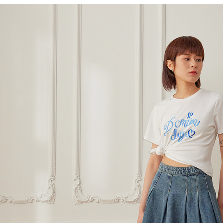
※ 請注意
7-11 取
絡購買商品
先享後付
每筆NT$8
※ 交易是
是否繳費成
付款後 7-
付客戶支
每筆NT$8
【注意事
宅配
１．透過由
交易，需
每筆NT$1
求債權轉
２．關於
離島宅配
https://aft
每筆NT$2
３．未成
「AFTE
門市自取【
任。
４．使用「
免運費
即時審查
結果請求
５．嚴禁
形，恩沛
動。