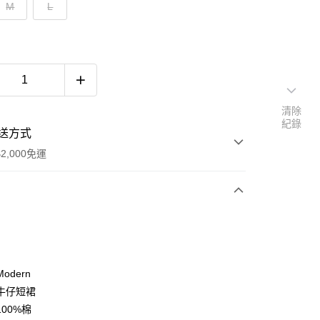
M
L
清除
紀錄
送方式
2,000免運
次付款
期付款
0 利率 每期
NT$993
21家銀行
odern
庫商業銀行
第一商業銀行
牛仔短裙
付款
業銀行
彰化商業銀行
00%棉
業儲蓄銀行
台北富邦商業銀行