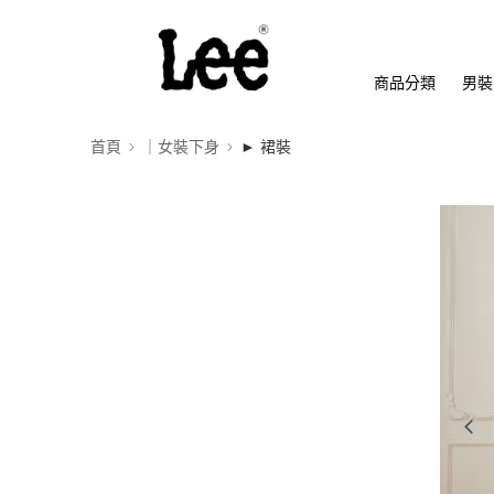
商品分類
男裝
首頁
｜女裝下身
► 裙裝