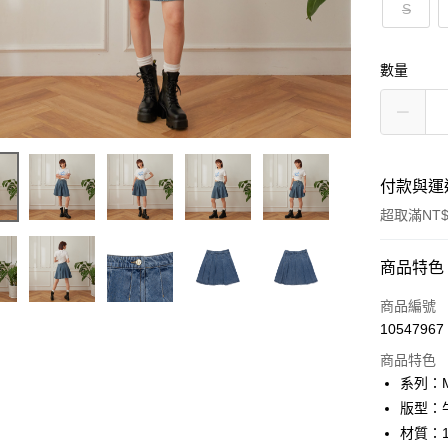
S
數量
付款與運
超取滿NT$
付款方式
商品特色
信用卡一
商品編號
10547967
信用卡分
商品特色
3 期 
系列：M
合作金
版型：
超商取貨
華南商
材質：1
LINE Pay
上海商