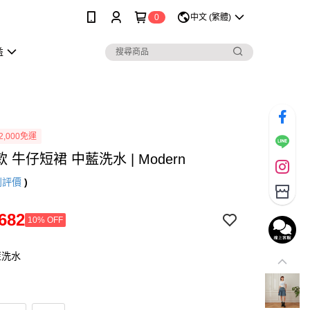
0
中文 (繁體)
益
2,000免運
款 牛仔短裙 中藍洗水 | Modern
則評價
)
682
10% OFF
藍洗水