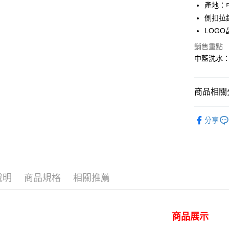
產地：
國泰世
側扣拉
Apple Pay
臺灣中
LOGO
匯豐（
悠遊付
聯邦商
銷售重點
元大商
Google Pa
中藍洗水：L
玉山商
台新國
全盈+PAY
台灣樂
商品相關分
AFTEE先
相關說明
｜女裝下
【關於「A
分享
ATM付款
AFTEE
人氣商品
便利好安
１．簡單
♀ 女裝全
２．便利
運送方式
Collection
３．安心
全家 取貨
說明
商品規格
相關推薦
✨全館免運
【「AFT
每筆NT$8
１．於結帳
付」結帳
付款後 全
２．訂單
商品展示
３．收到繳
每筆NT$8
／ATM／