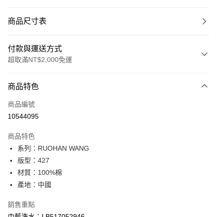
商品尺寸表
付款與運送方式
超取滿NT$2,000免運
付款方式
商品特色
信用卡一次付款
商品編號
信用卡分期付款
10544095
3 期 0 利率 每期
NT$1,526
21家銀行
商品特色
合作金庫商業銀行
第一商業銀行
超商取貨付款
系列：RUOHAN WANG
華南商業銀行
彰化商業銀行
版型：427
LINE Pay
上海商業儲蓄銀行
台北富邦商業銀行
國泰世華商業銀行
兆豐國際商業銀行
材質：100%棉
Apple Pay
臺灣中小企業銀行
台中商業銀行
產地：中國
匯豐（台灣）商業銀行
華泰商業銀行
悠遊付
聯邦商業銀行
遠東國際商業銀行
銷售重點
元大商業銀行
永豐商業銀行
Google Pay
中藍洗水：LB517052946