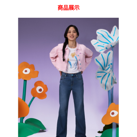
宅配
商品展示
【注意事項】
１．透過由恩沛科技股份有限公司提供之「AFTEE先享後付」服務完成之交
每筆NT$120，滿NT$2,000(含以上)免運費
易，需依本服務之必要範圍內提供個人資料，並將交易相關給付款項請求債
權轉讓予恩沛科技股份有限公司。
離島宅配
２．關於個人資料處理事宜，請瀏覽以下網址：
每筆NT$240
https://aftee.tw/terms/#terms3
３．未成年的使用者請事先徵得法定代理人或監護人之同意方可使用
門市自取【環保愛地球｜自備購物袋 | 出貨後10天內通知取貨】
「AFTEE先享後付」，若未經同意申辦者引起之損失，本公司不負相關責
任。
免運費
４．使用「AFTEE先享後付」時，將依據個別帳號之用戶狀況，依本公司即
時審查核予不同之上限額度；若仍有額度不足之情形，本公司將視審查結果
國家/地區配送
查看運費
請求用戶進行身份認證。
５．嚴禁一人註冊多個帳號或使用他人資訊註冊。若發現惡意使用之情形，
恩沛科技股份有限公司將有權停止該用戶之使用額度並採取法律行動。