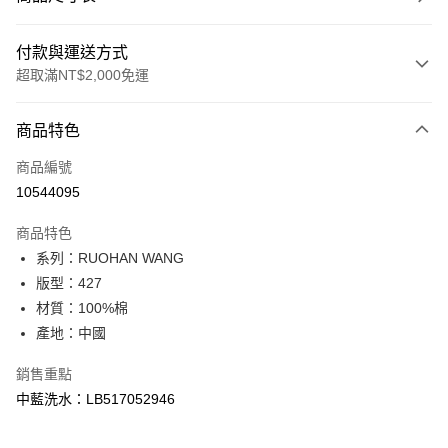
付款與運送方式
超取滿NT$2,000免運
付款方式
商品特色
信用卡一次付款
商品編號
信用卡分期付款
10544095
3 期 0 利率 每期
NT$1,526
21家銀行
商品特色
合作金庫商業銀行
第一商業銀行
超商取貨付款
系列：RUOHAN WANG
華南商業銀行
彰化商業銀行
版型：427
LINE Pay
上海商業儲蓄銀行
台北富邦商業銀行
國泰世華商業銀行
兆豐國際商業銀行
材質：100%棉
Apple Pay
臺灣中小企業銀行
台中商業銀行
產地：中國
匯豐（台灣）商業銀行
華泰商業銀行
悠遊付
聯邦商業銀行
遠東國際商業銀行
銷售重點
元大商業銀行
永豐商業銀行
Google Pay
中藍洗水：LB517052946
玉山商業銀行
星展（台灣）商業銀行
台新國際商業銀行
中國信託商業銀行
全盈+PAY