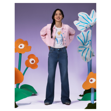
１．透過由恩沛科技股份有限公司提供之「AFTEE先享後付」服務完成之交
每筆NT$120，滿NT$2,000(含以上)免運費
易，需依本服務之必要範圍內提供個人資料，並將交易相關給付款項請求債
權轉讓予恩沛科技股份有限公司。
離島宅配
２．關於個人資料處理事宜，請瀏覽以下網址：
每筆NT$240
https://aftee.tw/terms/#terms3
３．未成年的使用者請事先徵得法定代理人或監護人之同意方可使用
門市自取【環保愛地球｜自備購物袋 | 出貨後10天內通知取貨】
「AFTEE先享後付」，若未經同意申辦者引起之損失，本公司不負相關責
任。
免運費
４．使用「AFTEE先享後付」時，將依據個別帳號之用戶狀況，依本公司即
時審查核予不同之上限額度；若仍有額度不足之情形，本公司將視審查結果
國家/地區配送
查看運費
請求用戶進行身份認證。
５．嚴禁一人註冊多個帳號或使用他人資訊註冊。若發現惡意使用之情形，
恩沛科技股份有限公司將有權停止該用戶之使用額度並採取法律行動。